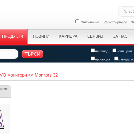
Запомни ме
Регистрирай се
З
ПРОДУКТИ
НОВИНИ
КАРИЕРА
СЕРВИЗ
ЗА НАС
на склад
нови цени
ТЪРСИ
промоция
с подарък
 монитори >> Monitors 32"
2h-30