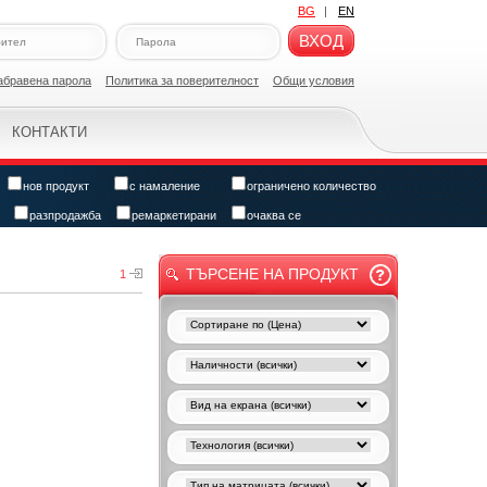
BG
|
EN
ВХОД
абравена парола
Политикa за поверителност
Общи условия
КОНТАКТИ
нов продукт
с намаление
ограничено количество
разпродажба
ремаркетирани
очаква се
ТЪРСЕНЕ НА ПРОДУКТ
1