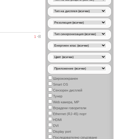
1
Широкоекранен
Smart OS
Сензорен дисплей
Тунер
Web камера, MP
Вградени говорители
Ethernet (RJ-45) порт
HDMI
DVI
Display port
Последователно свързване