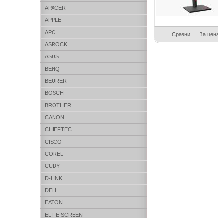
APACER
APPLE
APC
Сравни
За цен
ASROCK
ASUS
BENQ
BEURER
BOSCH
BROTHER
CANON
CHIEFTEC
CISCO
COREL
CUDY
D-LINK
DELL
EATON
ELITE SCREEN