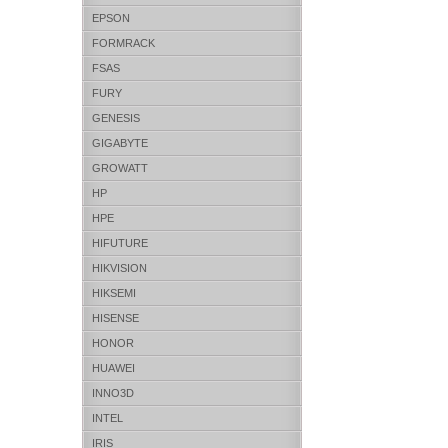
EPSON
FORMRACK
FSAS
FURY
GENESIS
GIGABYTE
GROWATT
HP
HPE
HIFUTURE
HIKVISION
HIKSEMI
HISENSE
HONOR
HUAWEI
INNO3D
INTEL
IRIS