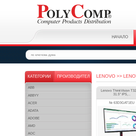
НАЧАЛО
LENOVO >> LENOVO
КАТЕГОРИИ
ПРОИЗВОДИТЕЛ
ABB
Lenovo ThinkVision T3
31.5" IPS,...
ABBYY
№ 63D3GAT1EU
ACER
ADATA
ADOBE
AMD
AOC