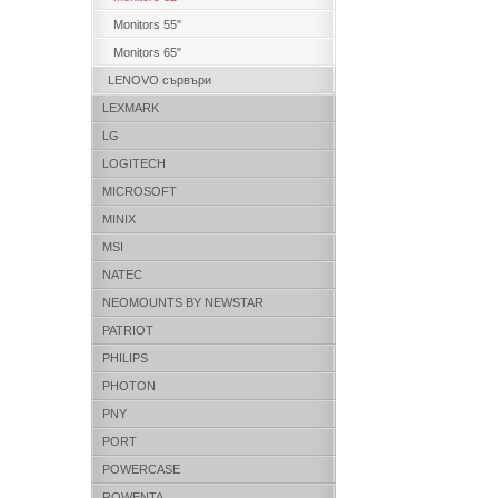
Monitors 55"
Monitors 65"
LENOVO сървъри
LEXMARK
LG
LOGITECH
MICROSOFT
MINIX
MSI
NATEC
NEOMOUNTS BY NEWSTAR
PATRIOT
PHILIPS
PHOTON
PNY
PORT
POWERCASE
ROWENTA