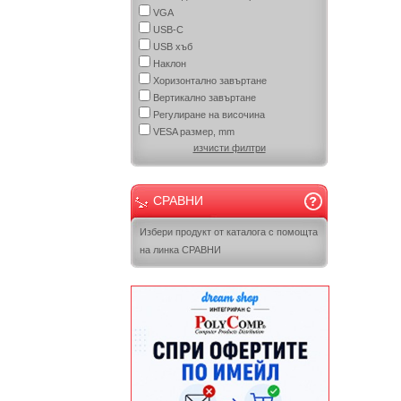
VGA
USB-C
USB хъб
Наклон
Хоризонтално завъртане
Вертикално завъртане
Регулиране на височина
VESA размер, mm
изчисти филтри
СРАВНИ
Избери продукт от каталога с помощта
на линка СРАВНИ