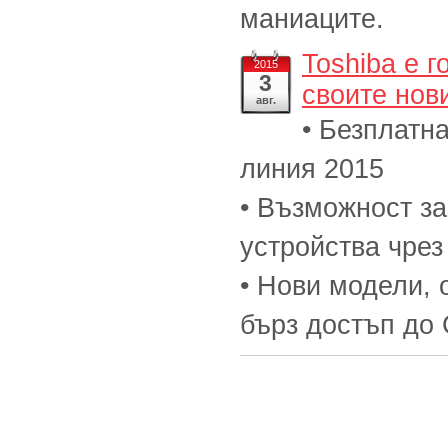
маниаците.
Toshiba е г
2015
3
своите нов
авг.
• Безплатн
линия 2015
• Възможност за
устройства чрез
• Нови модели, 
бърз достъп до 