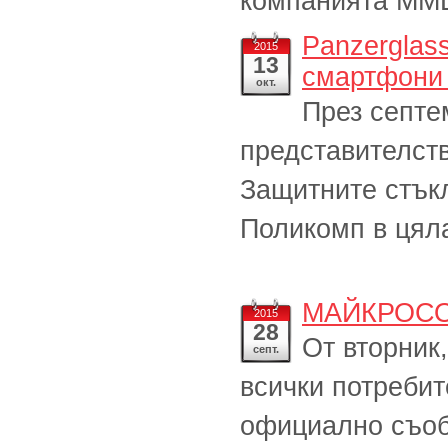
компанията MM
Panzerglass
2015
13
смартфони 
окт.
През септе
представителств
Защитните стъкл
Поликомп в цяла
МАЙКРОСО
2015
28
От вторник,
септ.
всички потребит
официално съо