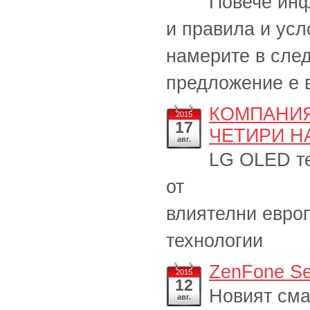
Повече инф
и правила и усл
намерите в сле
предложение е ва
КОМПАНИЯ
2015
17
ЧЕТИРИ Н
авг.
LG OLED те
от
влиятелни европ
технологии
ZenFone Se
2015
12
Новият сма
авг.