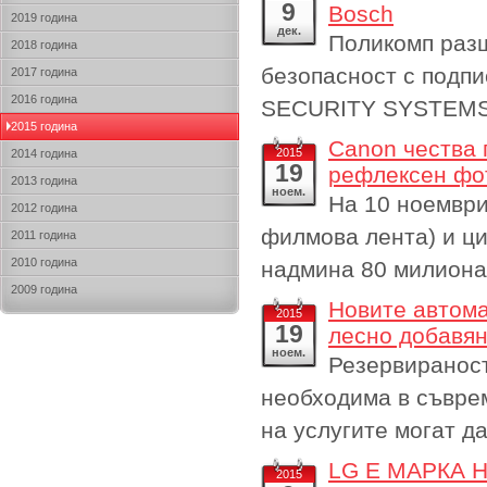
9
Bosch
2019 година
дек.
Поликомп разш
2018 година
безопасност с подп
2017 година
2016 година
SECURITY SYSTEM
2015 година
Canon чества 
2015
2014 година
19
рефлексен фо
2013 година
ноем.
На 10 ноември
2012 година
филмова лента) и ц
2011 година
2010 година
надмина 80 милиона
2009 година
Новите автома
2015
19
лесно добавян
ноем.
Резервираност
необходима в съвре
на услугите могат д
LG Е МАРКА 
2015