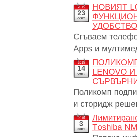
НОВИЯТ L
2015
23
ФУНКЦИОН
септ.
УДОБСТВО
Сгъваем телефон
Apps и мултиме
ПОЛИКОМП
2015
14
LENOVO И
септ.
СЪРВЪРНИ
Поликомп подпи
и сторидж реше
Лимитирано
2015
3
Тoshiba N
септ.