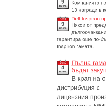
9
Компанията по
ноем.
13 награди в 
Dell Inspiron 
2015
9
Някои от пред
ноем.
дългоочаквани
гарантира още по-б
Inspiron гамата.
Пълна гама
2015
4
бъдат заку
ноем.
В края на 
дистрибуция с
лицензния произ