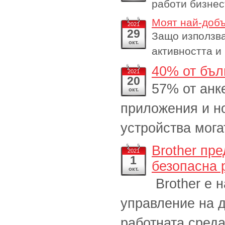
работи бизнес
Моят най-добъ
2021
29
Защо използва
окт.
активността и
40% от бъл
2021
20
57% от анк
окт.
приложения и н
устройства мога
Brother пр
2021
1
безопасна 
окт.
Brother е 
управление на д
работната среда