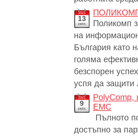
ПОЛИКОМП –
2021
13
Поликомп з
септ.
на информацион
България като н
голяма ефектив
безспорен успех
успя да защити 
PolyComp, 
2021
9
EMC
септ.
Пълното по
достъпно за пар