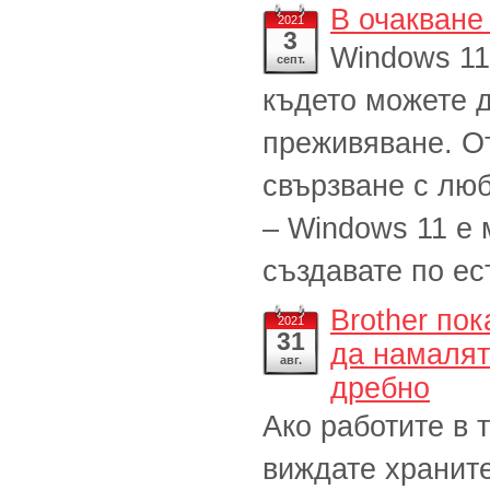
В очакване
2021
3
Windows 11
септ.
където можете д
преживяване. От
свързване с люб
– Windows 11 е 
създавате по ес
Brother пок
2021
31
да намалят
авг.
дребно
Ако работите в 
виждате храните