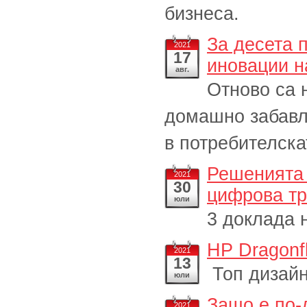
бизнеса.
За десета 
2021
17
иновации н
авг.
Отново са 
домашно забавл
в потребителска
Решенията 
2021
30
цифрова тр
юли
3 доклада 
HP Dragonfl
2021
13
Топ дизайн
юли
Защо е по-
2021