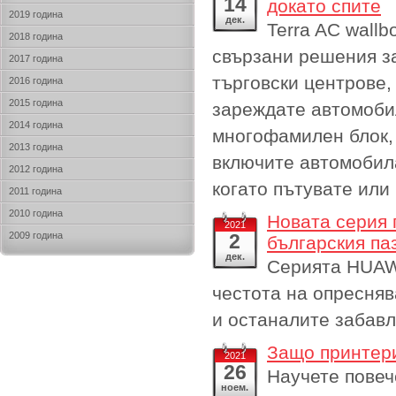
14
докато спите
2019 година
дек.
Terra AC wall
2018 година
свързани решения за
2017 година
търговски центрове,
2016 година
2015 година
зареждате автомобил
2014 година
многофамилен блок, 
2013 година
включите автомобила
2012 година
когато пътувате или
2011 година
2010 година
Новата серия 
2021
2009 година
2
българския па
дек.
Серията HUAWE
честота на опресняв
и останалите забавл
Защо принтери
2021
26
Научете повеч
ноем.