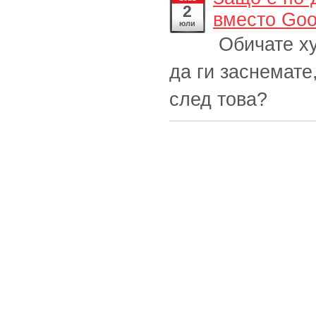
2
вместо Goo
юли
Обичате ху
да ги заснемате
след това?