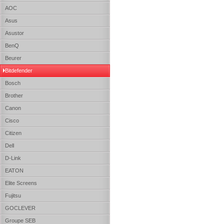
AOC
Asus
Asustor
BenQ
Beurer
Bitdefender
Bosch
Brother
Canon
Cisco
Citizen
Dell
D-Link
EATON
Elite Screens
Fujitsu
GOCLEVER
Groupe SEB