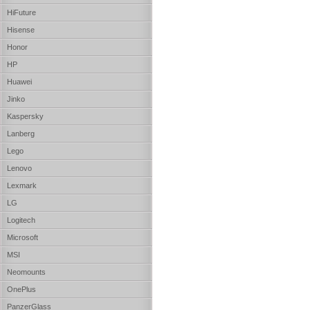
HiFuture
Hisense
Honor
HP
Huawei
Jinko
Kaspersky
Lanberg
Lego
Lenovo
Lexmark
LG
Logitech
Microsoft
MSI
Neomounts
OnePlus
PanzerGlass