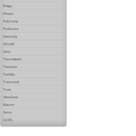
Philips
Photon
PolyComp
ProDevice
Samsung
SOLAR
Sony
Thermaltake
Thomson
Toshiba
Transcend
Trust
ViewSonic
Wacom
Xerox
ZyXEL