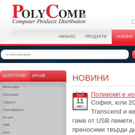
НАЧАЛО
ПРОДУКТИ
НОВИНИ
НОВИНИ
КАТЕГОРИИ
АРХИВ
Аксесоари
Поликомп е но
Обучения
2010
11
София, юли 20
Оферти
авг.
Сертификати
Transcend и в
Услуги
гама от USB памети
ABB
преносими твърди д
Acer