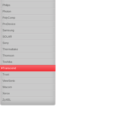
Philips
Photon
PolyComp
ProDevice
Samsung
SOLAR
Sony
Thermaltake
Thomson
Toshiba
Transcend
Trust
ViewSonic
Wacom
Xerox
ZyXEL