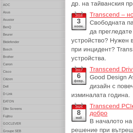
др. на тайванския п
AOC
Asus
Transcend – н
2016
3
Asustor
Свободната па
ноем.
BenQ
да прегледате
Beurer
устройство? Нужен в
Bitdefender
при инцидент? Trans
Bosch
устройства.
Brother
Canon
Transcend Dri
2017
Cisco
6
Good Design A
Citizen
февр.
дизайн с пове
Dell
изминалата година.
D-Link
EATON
Transcend PCI
2025
Elite Screens
8
добро
Fujitsu
май
В началото на
GOCLEVER
решение при вътреш
Groupe SEB