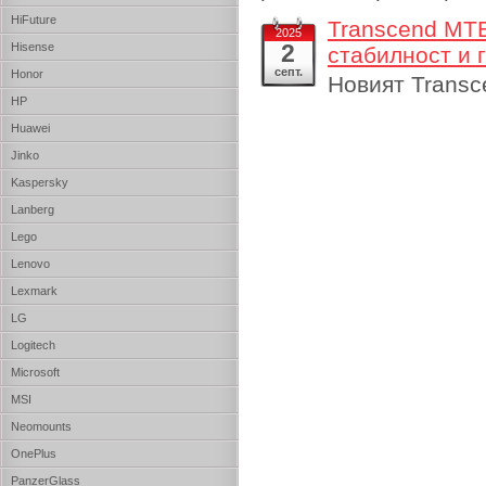
HiFuture
Transcend MTE
2025
2
Hisense
стабилност и 
септ.
Honor
Новият Transc
HP
Huawei
Jinko
Kaspersky
Lanberg
Lego
Lenovo
Lexmark
LG
Logitech
Microsoft
MSI
Neomounts
OnePlus
PanzerGlass