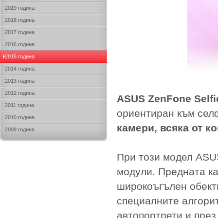
2019 година
2018 година
2017 година
2016 година
2015 година
2014 година
2013 година
2012 година
ASUS ZenFone Selfi
2011 година
ориентиран към сел
2010 година
камери, всяка от к
2009 година
При този модел ASU
модули. Предната ка
широкоъгълен обект
специалните алгорит
автопортрети и през