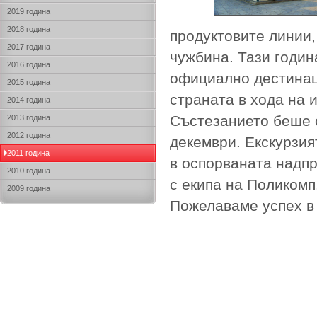
2019 година
2018 година
продуктовите линии, 
2017 година
чужбина. Тази годин
2016 година
официално дестинац
2015 година
страната в хода на 
2014 година
Състезанието беше о
2013 година
2012 година
декември. Екскурзият
2011 година
в оспорваната надпр
2010 година
с екипа на Поликомп
2009 година
Пожелаваме успех в