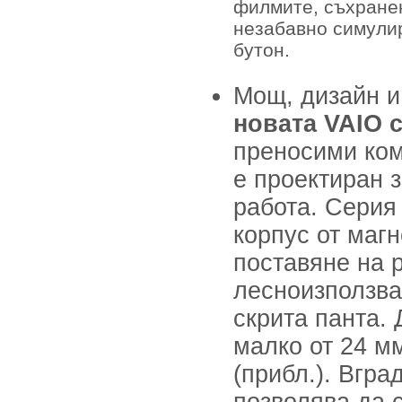
филмите, съхранен
незабавно симули
бутон.
Мощ, дизайн и
новата VAIO 
преносими ком
е проектиран 
работа. Серия 
корпус от маг
поставяне на р
лесноизползва
скрита панта.
малко от 24 мм
(прибл.). Вгр