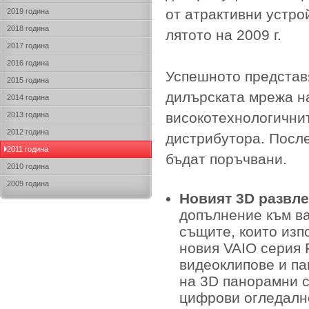
от атрактивни устро
2019 година
2018 година
лятото на 2009 г.
2017 година
2016 година
Успешното представя
2015 година
дилърската мрежа н
2014 година
високотехнологични
2013 година
2012 година
дистрибутора. После
2011 година
бъдат поръчвани.
2010 година
2009 година
Новият 3D развле
допълнение към ва
същите, които изп
новия VAIO серия 
видеоклипове и п
на 3D панорамни с
цифрови огледалн