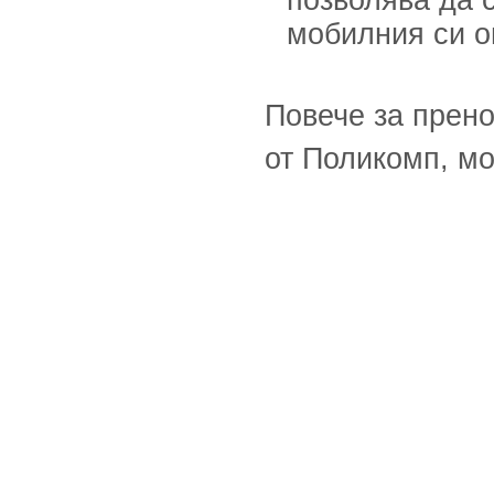
позволява да 
мобилния си о
Повече за прен
от Поликомп, м