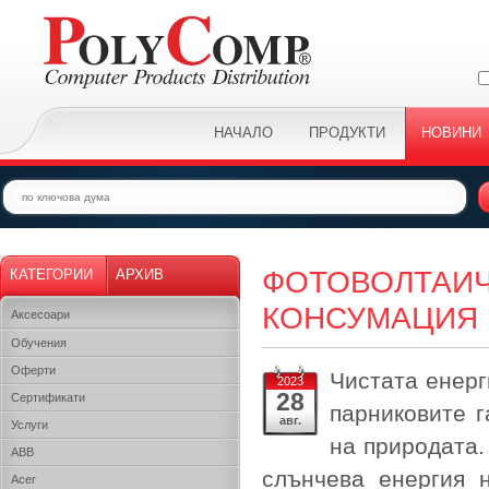
НАЧАЛО
ПРОДУКТИ
НОВИНИ
ФОТОВОЛТАИЧ
КАТЕГОРИИ
АРХИВ
КОНСУМАЦИЯ 
Аксесоари
Обучения
Оферти
Чистата енерг
2023
28
Сертификати
парниковите 
авг.
Услуги
на природата.
ABB
слънчева енергия 
Acer