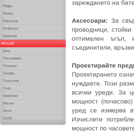
зареждането на бат
Philips
Photon
Аксесоари:
За свър
PolyComp
проводници, стойки
ProDevice
Samsung
оптимален ъгъл, 
SOLAR
съединители, връзки,
Sony
Thermaltake
Проектирайте предв
Thomson
Проектирането означ
Toshiba
Transcend
нуждаете. Този разм
Trust
всички уреди. За ц
ViewSonic
мощност (почасово)
Wacom
уред се измерва в
Xerox
Изчислете потребл
ZyXEL
мощност по часовете