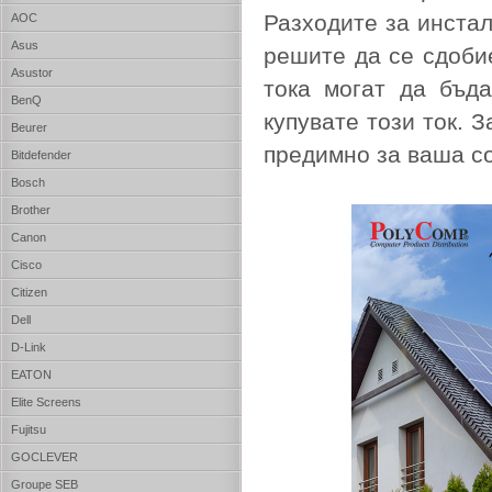
Разходите за инста
AOC
Asus
решите да се сдобие
Asustor
тока могат да бъда
BenQ
купувате този ток. 
Beurer
предимно за ваша со
Bitdefender
Bosch
Brother
Canon
Cisco
Citizen
Dell
D-Link
EATON
Elite Screens
Fujitsu
GOCLEVER
Groupe SEB