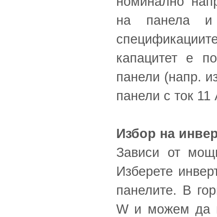
номинално нап
на панела и 
спецификациите
капацитет е п
панели (напр. и
панели с ток 11 
Избор на инве
Зависи от мощ
Изберете инверт
панелите. В го
W и можем да 