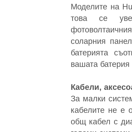
Моделите на Hu
това се уве
фотоволтаичния
соларния панел
батерията съо
вашата батерия 
Кабели, аксесо
За малки систем
кабелите не е 
общ кабел с диа