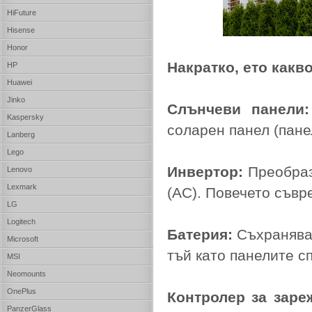
HiFuture
Hisense
Honor
Накратко, ето какв
HP
Huawei
Jinko
Слънчеви панели:
Kaspersky
соларен панел (пане
Lanberg
Lego
Инвертор:
Преобраз
Lenovo
Lexmark
(AC). Повечето съвр
LG
Logitech
Батерия:
Съхранява 
Microsoft
тъй като панелите с
MSI
Neomounts
OnePlus
Контролер за заре
PanzerGlass