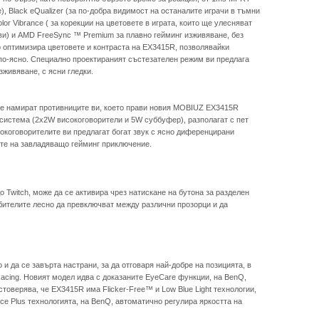
), Black eQualizer (за по-добра видимост на останалите играчи в тъмни
lor Vibrance ( за корекции на цветовете в играта, които ще улесняват
ви) и AMD FreeSync ™ Premium за плавно гейминг изживяване, без
 оптимизира цветовете и контраста на EX3415R, позволявайки
 по-ясно. Специално проектираният състезателен режим ви предлага
живяване, с ясни гледки.
е се намират противниците ви, което прави новия MOBIUZ EX3415R
 система (2x2W високоговорители и 5W суббуфер), разполагат с пет
окоговорителите ви предлагат богат звук с ясно диференцирани
ите на завладяващо гейминг приключение.
о Twitch, може да се активира чрез натискане на бутона за разделен
бителите лесно да превключват между различни прозорци и да
 да се завърта настрани, за да отговаря най-добре на позицията, в
cing. Новият модел идва с доказаните EyeCare функции, на BenQ,
товерява, че EX3415R има Flicker-Free™ и Low Blue Light технологии,
nce Plus технологията, на BenQ, автоматично регулира яркостта на