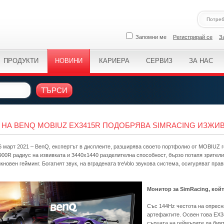
Запомни ме
Регистрирай се
З
ПРОДУКТИ
НОВИНИ
КАРИЕРА
СЕРВИЗ
ЗА НАС
ТЪРСИ
 НА BENQ MOBIUZ EX3415R ПОДОБРЯВА SIMRACING ИЗЖИ
6 март 2021 – BenQ, експертът в дисплеите, разширява своето портфолио от MOBIUZ ге
900R радиус на извивката и 3440х1440 разделителна способност, бързо потапя зрители
кновен гейминг. Богатият звук, на вградената treVolo звукова система, осигуряват пра
Монитор за SimRacing, кой
Със 144Hz честота на опресн
артефактите. Освен това EX3
сърцата на геймърите да бият