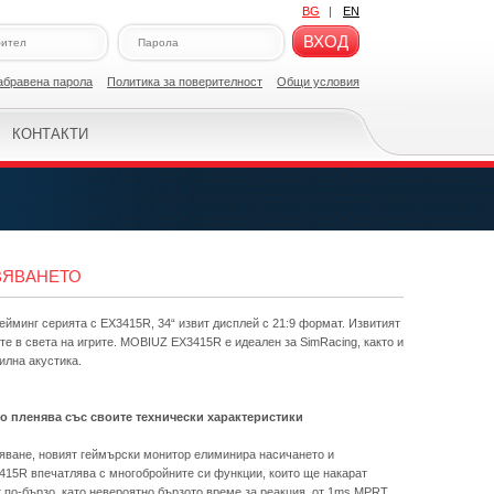
BG
|
EN
ВХОД
абравена парола
Политикa за поверителност
Общи условия
КОНТАКТИ
ВЯВАНЕТО
йминг серията с EX3415R, 34“ извит дисплей с 21:9 формат. Извитият
те в света на игрите. MOBIUZ EX3415R е идеален за SimRacing, както и
вилна акустика.
то пленява със своите технически характеристики
яване, новият геймърски монитор елиминира насичането и
415R впечатлява с многобройните си функции, които ще накарат
 по-бързо, като невероятно бързото време за реакция, от 1ms MPRT