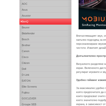
AOC
Asus
Asustor
BenQ
Beurer
Bitdefender
Впечатляващият звук, от
Bosch
напълно подходящ за епи
персонализирани звуков
Brother
честоти. Извитият диза
Canon
Допълнително простра
Cisco
Citizen
Визуалното разделяне на
екран. Включеното дист
Dell
регулират игровите и зв
D-Link
Удобно гейминг изжи
EATON
Elite Screens
За максимално удобно ге
която предпочитате да 
Fujitsu
които предпазват очите 
GOCLEVER
което значително подобр
екрана, в зависимост от
Groupe SEB