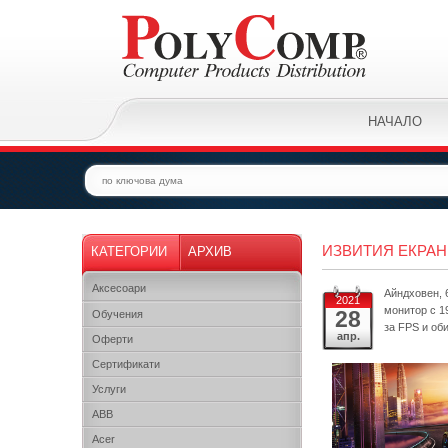
НАЧАЛО
ИЗВИТИЯ ЕКРАН
КАТЕГОРИИ
АРХИВ
Аксесоари
Айндховен, 
2021
монитор с 1
28
Обучения
за FPS и оби
апр.
Оферти
Сертификати
Услуги
ABB
Acer