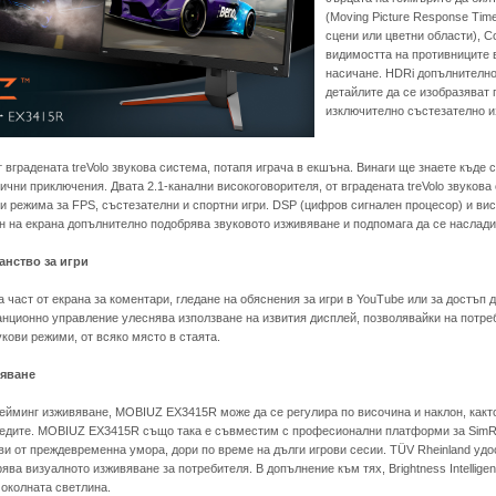
(Moving Picture Response Time
сцени или цветни области), Co
видимостта на противниците 
насичане. HDRi допълнително
детайлите да се изобразяват
изключително състезателно из
 вградената treVolo звукова система, потапя играча в екшъна. Винаги ще знаете къд
чни приключения. Двата 2.1-канални високоговорителя, от вградената treVolo звукова
и режима за FPS, състезателни и спортни игри. DSP (цифров сигнален процесор) и вис
йн на екрана допълнително подобрява звуковото изживяване и подпомага да се наслад
нство за игри
 част от екрана за коментари, гледане на обяснения за игри в YouTube или за достъп д
анционно управление улеснява използване на извития дисплей, позволявайки на потре
укови режими, от всяко място в стаята.
вяване
йминг изживяване, MOBIUZ EX3415R може да се регулира по височина и наклон, както и
седите. MOBIUZ EX3415R също така е съвместим с професионални платформи за SimRa
ви от преждевременна умора, дори по време на дълги игрови сесии. TÜV Rheinland удос
ява визуалното изживяване за потребителя. В допълнение към тях, Brightness Intellige
 околната светлина.