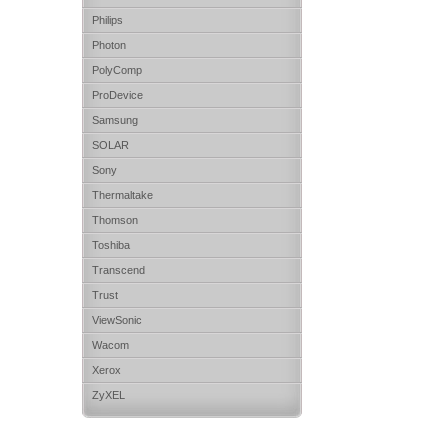
Philips
Photon
PolyComp
ProDevice
Samsung
SOLAR
Sony
Thermaltake
Thomson
Toshiba
Transcend
Trust
ViewSonic
Wacom
Xerox
ZyXEL