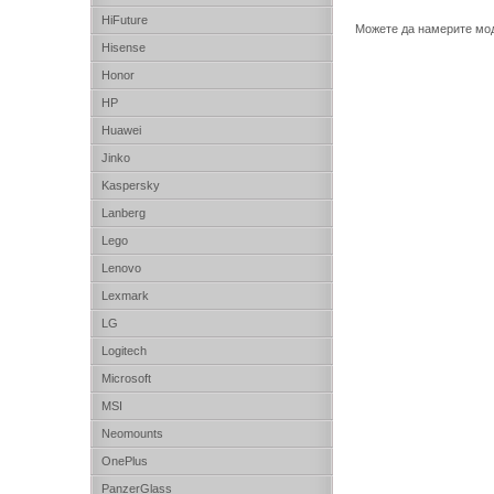
HiFuture
Можете да намерите мо
Hisense
Honor
HP
Huawei
Jinko
Kaspersky
Lanberg
Lego
Lenovo
Lexmark
LG
Logitech
Microsoft
MSI
Neomounts
OnePlus
PanzerGlass