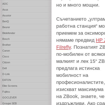
но и много мощни.
AOC
Asus
Asustor
Съчетанието „ултра
BenQ
работна станция“ м
Beurer
приемем за оксиморо
Bitdefender
нямаме предвид
HP 
Bosch
Brother
Filrefly
. Познатият Z
Canon
по-мобилен от всяко
Cisco
малкият и лек 15“ Z
Citizen
предлага истинска
Dell
мобилност на
D-Link
EATON
професионалистите,
Elite Screens
изискват максимума 
Fujitsu
на ZBook, знаете, че
GOCLEVER
издръжливи. Ако сра
Groupe SEB