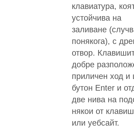
клавиатура, коя
устойчива на
заливане (случв
понякога), с др
отвор. Клавишит
добре разполож
приличен ход и
бутон Enter и о
две нива на под
някои от клави
или уебсайт.