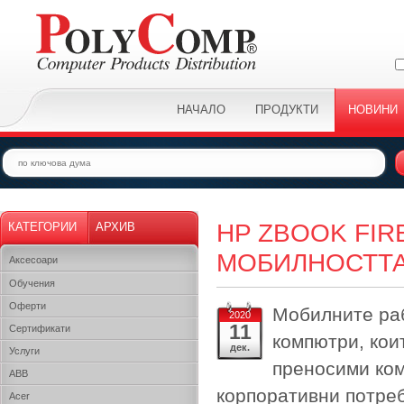
НАЧАЛО
ПРОДУКТИ
НОВИНИ
HP ZBOOK FIR
КАТЕГОРИИ
АРХИВ
МОБИЛНОСТТ
Аксесоари
Обучения
Оферти
Мобилните раб
2020
11
Сертификати
компютри, кои
дек.
Услуги
преносими ком
ABB
корпоративни потреб
Acer