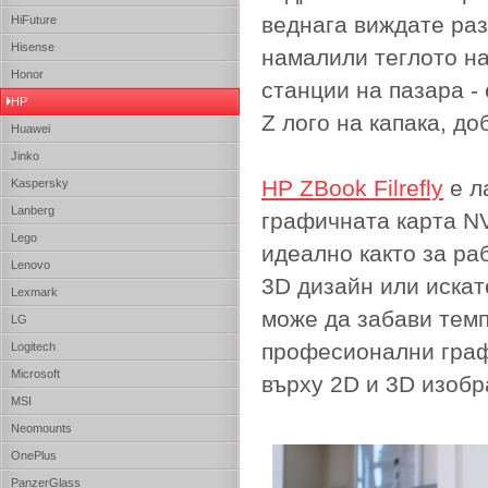
веднага виждате раз
HiFuture
Hisense
намалили теглото на 
Honor
станции на пазара -
HP
Z лого на капака, до
Huawei
Jinko
HP ZBook Filrefly
е л
Kaspersky
Lanberg
графичната карта NV
Lego
идеално както за ра
Lenovo
3D дизайн или искат
Lexmark
може да забави тем
LG
професионални граф
Logitech
Microsoft
върху 2D и 3D изобр
MSI
Neomounts
OnePlus
PanzerGlass