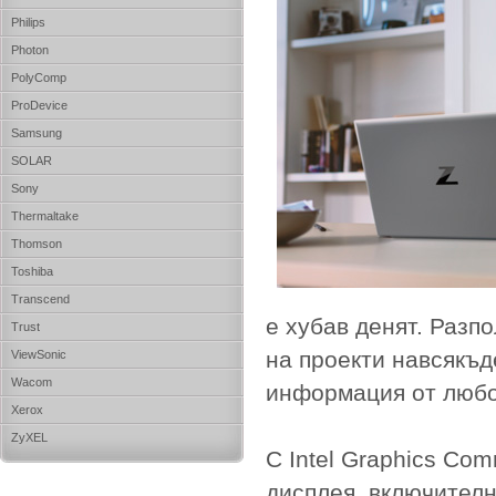
Philips
Photon
PolyComp
ProDevice
Samsung
SOLAR
Sony
Thermaltake
Thomson
Toshiba
Transcend
е хубав денят. Разп
Trust
на проекти навсякъд
ViewSonic
Wacom
информация от любо
Xerox
ZyXEL
С Intel Graphics Co
дисплея, включителн