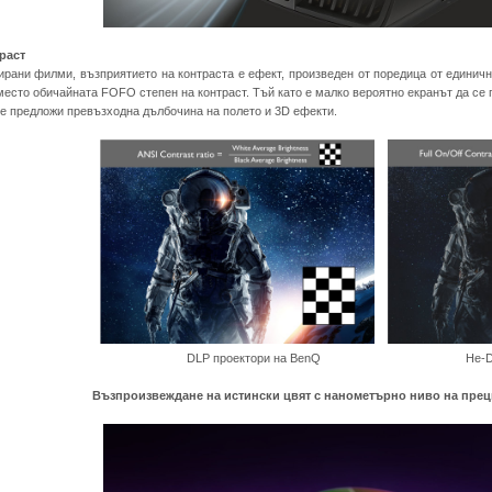
раст
ирани филми, възприятието на контраста е ефект, произведен от поредица от единични
место обичайната FOFO степен на контраст. Тъй като е малко вероятно екранът да се 
ще предложи превъзходна дълбочина на полето и 3D ефекти.
DLP проектори на BenQ Не-DLP п
Възпроизвеждане на истински цвят с нанометърно ниво на прец