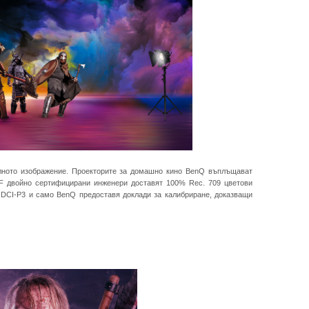
налното изображение. Проекторите за домашно кино BenQ въплъщават
SF двойно сертифицирани инженери доставят 100% Rec. 709 цветови
 DCI-P3 и само BenQ предоставя доклади за калибриране, доказващи