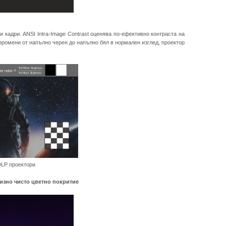
 кадри. ANSI Intra-Image Contrast оценява по-ефективно контраста на
промени от напълно черен до напълно бял в нормален изглед, проектор
роектори
изно чисто цветно покритие