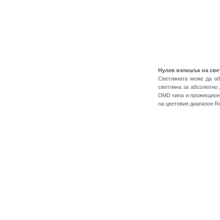
Нулев излишък на све
Светлината може да об
светлина за абсолютно 
DMD чипа и прожекционн
на цветовия диапазон R