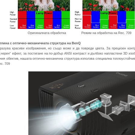
Оригиналната обработка Режим на обработка на Rec. 709 Режим
тлина с оптично-механичната структура на BenQ
разува красиви изображения, но също може и да повреди цвета. За прецизен кон
„черен“ ефект, за постигане на по-добър ANSI контраст и дълбоко напластени 3D изоб
ия обектив, нашата оптично-механична структура използва специална топлоустойчив
ec. 709