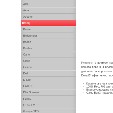
AOC
Asus
Asustor
BenQ
Beurer
Bitdefender
Bosch
Brother
Canon
Cisco
Истинските цветове пр
нашата вяра в „Предав
Citizen
диапазон за перфектна
Dell
Delta E* ефективност п
D-Link
Какво е цветова точ
EATON
100% Rec. 709 цвета
Възпроизвеждане на 
Elite Screens
Само BenQ предоста
Fujitsu
GOCLEVER
Groupe SEB