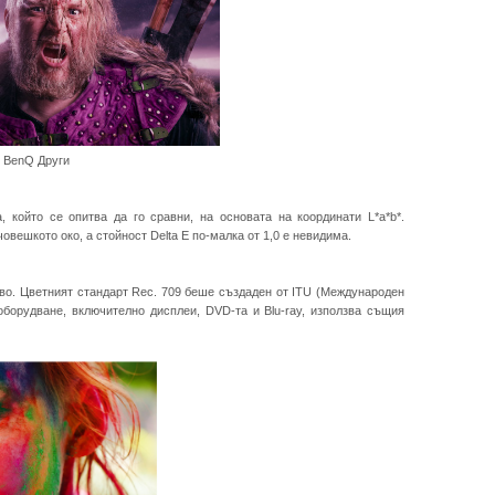
руги
 който се опитва да го сравни, на основата на координати L*a*b*.
човешкото око, а стойност Delta E по-малка от 1,0 е невидима.
ово. Цветният стандарт Rec. 709 беше създаден от ITU (Международен
 оборудване, включително дисплеи, DVD-та и Blu-ray, използва същия