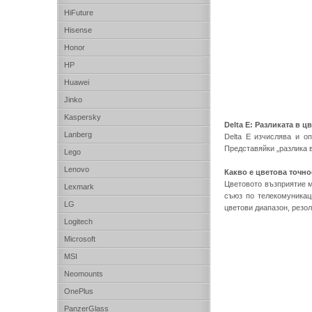
HiFuture
Hisense
Honor
HP
Huawei
Jinko
Kaspersky
Delta E: Разликата в ц
Lanberg
Delta E изчислява и о
Представяйки „разлика в
Lego
Lenovo
Какво е цветова точно
Цветовото възприятие м
Lexmark
съюз по телекомуникаци
LG
цветови диапазон, резо
Logitech
Microsoft
MSI
Neomounts
OnePlus
PanzerGlass