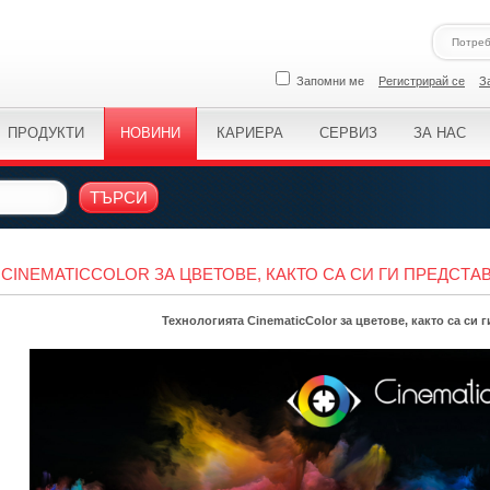
Запомни ме
Регистрирай се
З
ПРОДУКТИ
НОВИНИ
КАРИЕРА
СЕРВИЗ
ЗА НАС
ТЪРСИ
CINEMATICCOLOR ЗА ЦВЕТОВЕ, КАКТО СА СИ ГИ ПРЕДСТ
Технологията CinematicColor за цветове, както са си