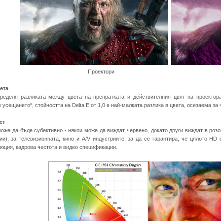
Проектори BenQ Д
вета
пределя разликата между цвета на препратката и действителния цвят на проектора,
 усещането“, стойността на Delta E от 1,0 е най-малката разлика в цвета, осезаема за 
ст
оже да бъде субективно - някои може да виждат червено, докато други виждат в роз
и), за телевизионната, кино и A/V индустриите, за да се гарантира, че цялото HD
люция, кадрова честота и видео спецификации.