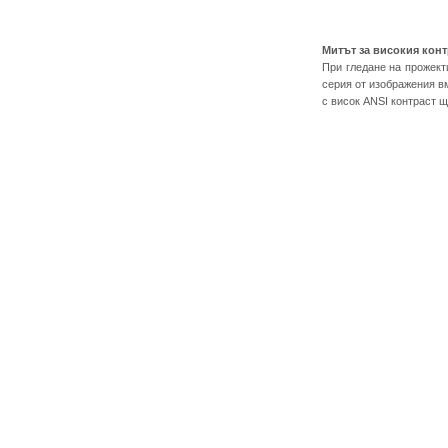
Митът за високия конт
При гледане на прожект
серия от изображения в
с висок ANSI контраст 