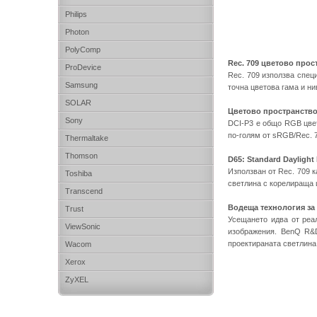
Philips
Photon
PolyComp
Rec. 709 цветово прос
ProDevice
Rec. 709 използва спец
Samsung
точна цветова гама и ни
SOLAR
Цветово пространство
Sony
DCI-P3 е общо RGB цвет
по-голям от sRGB/Rec. 
Thermaltake
Thomson
D65: Standard Daylight 
Използван от Rec. 709 к
Toshiba
светлина с корелираща 
Transcend
Водеща технология за
Trust
Усещането идва от реал
ViewSonic
изображения. BenQ R&D
проектираната светлина
Wacom
Xerox
ZyXEL