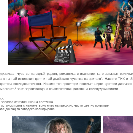
едизвикват чувство на скръб, радост, романтика и вълнение, като запазват ориги
ане на най-истинския цвят и най-дълбоките чувства на зрителя“. Нашите THX и I
 цветова последователност. Нашите топ проектори постигат широк цветови диапазон
о-малко от 3 за възпроизвеждане на автентични цветове на холивудски филми.
ност
 започва от източника на светлина
истински цвят с нанометърно ниво на прецизно чисто цветно покритие
вя доклад за заводско калибриране