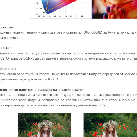
транство
ифични червени, зелени и сини цветове и осветител D65 (6500k) за бялата точка, за
ва на сивото.
 DCI-P3
ово пространство за цифрова прожекция на филми от американската филмова индуст
709. Очаква се DCI-P3 да се приеме в телевизионни системи и домашно кино като стъп
Illuminant
ато негова бяла точка, Illuminant D65 е често използван стандарт, определен от Межд
цветова температура от около 6500 K.
 светлинни източници с анализ на звукови вълни
ността. Технологията CinematicColor™ дава възможност за възпроизвеждане на най
 използва нова водеща технология за светлинни източници със строг анализ на з
 възпроизвежда точно крайния цвят на цветовия диапазон Rec. 709.