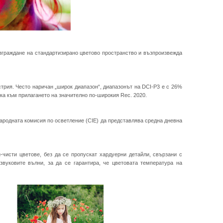
 изграждане на стандартизирано цветово пространство и възпроизвежда
рия. Често наричан „широк диапазон“, диапазонът на DCI-P3 е с 26%
ка към прилагането на значително по-широкия Rec. 2020.
ународната комисия по осветление (CIE) да представлява средна дневна
-чисти цветове, без да се пропускат хардуерни детайли, свързани с
вуковите вълни, за да се гарантира, че цветовата температура на