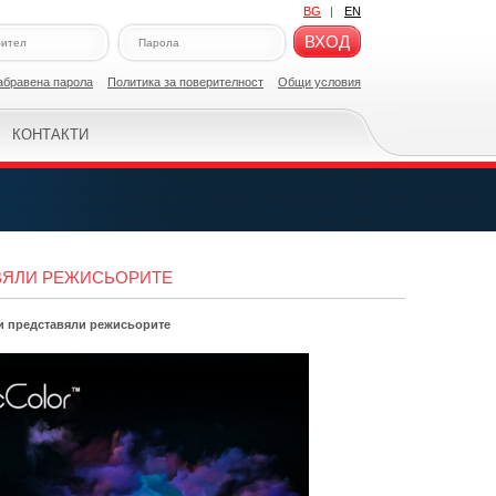
BG
|
EN
ВХОД
абравена парола
Политикa за поверителност
Общи условия
КОНТАКТИ
АВЯЛИ РЕЖИСЬОРИТЕ
 ги представяли режисьорите