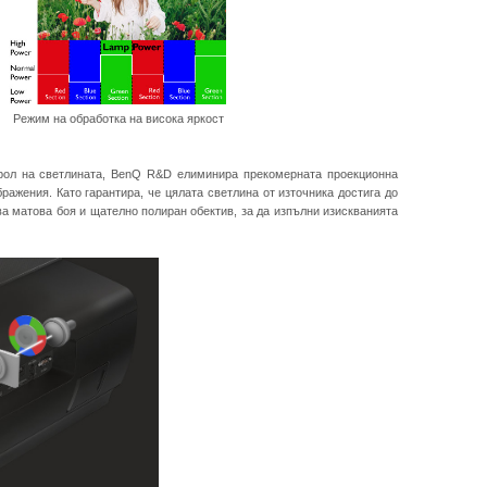
 на обработка на висока яркост
трол на светлината, BenQ R&D елиминира прекомерната проекционна
ражения. Като гарантира, че цялата светлина от източника достига до
а матова боя и щателно полиран обектив, за да изпълни изискванията