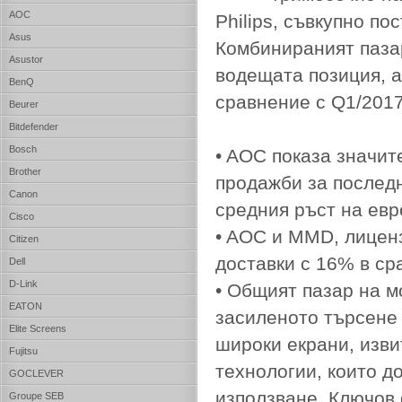
AOC
Philips, съвкупно п
Asus
Комбинираният пазар
Asustor
водещата позиция, 
BenQ
сравнение с Q1/2017
Beurer
Bitdefender
Bosch
• AOC показа значит
Brother
продажби за последн
Canon
средния ръст на евр
Cisco
• AOC и MMD, лиценз
Citizen
доставки с 16% в ср
Dell
D-Link
• Общият пазар на м
EATON
засиленото търсене 
Elite Screens
широки екрани, изви
Fujitsu
технологии, които д
GOCLEVER
използване. Ключов 
Groupe SEB