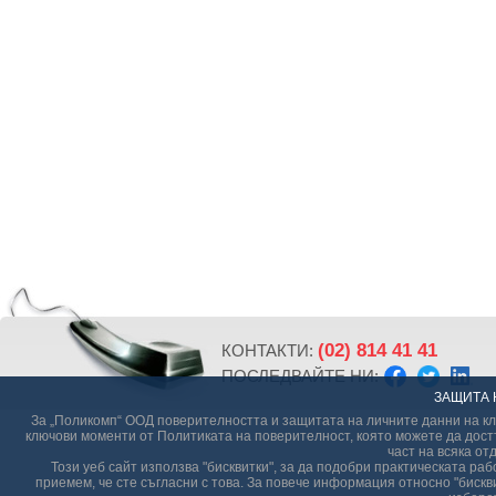
(02) 814 41 41
КОНТАКТИ:
ПОСЛЕДВАЙТЕ НИ:
ЗАЩИТА 
За „Поликомп“ ООД поверителността и защитата на личните данни на кли
ключови моменти от Политиката на поверителност, която можете да дост
част на всяка от
Този уеб сайт използва "бисквитки", за да подобри практическата р
приемем, че сте съгласни с това. За повече информация относно "бискви