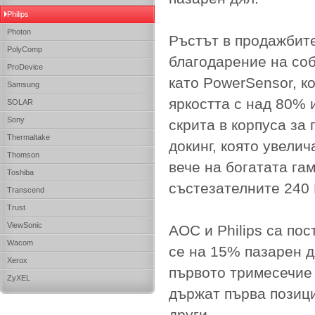
Philips
Photon
Ръстът в продажбите
PolyComp
благодарение на соб
ProDevice
като PowerSensor, к
Samsung
яркостта с над 80% 
SOLAR
Sony
скрита в корпуса за
Thermaltake
докинг, която увели
Thomson
вече на богатата га
Toshiba
състезателните 240 
Transcend
Trust
ViewSonic
AOC и Philips са по
Wacom
се на 15% пазарен д
Xerox
първото тримесечие 
ZyXEL
държат първа позици
други.