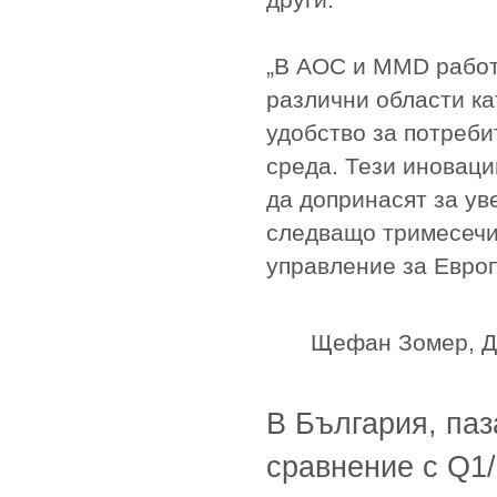
„В AOC и MMD работ
различни области ка
удобство за потреби
среда. Тези иноваци
да допринасят за ув
следващо тримесечи
управление за Европ
Щефан Зомер, Ди
В България, паз
сравнение с Q1/