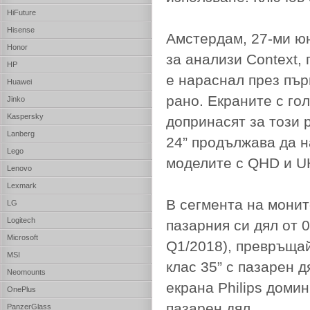
HiFuture
Hisense
Амстердам, 27-ми юн
Honor
за анализи Context,
HP
е нараснал през пър
Huawei
рано. Екраните с го
Jinko
Kaspersky
допринасят за този 
Lanberg
24” продължава да н
Lego
моделите с QHD и U
Lenovo
Lexmark
В сегмента на монит
LG
Logitech
пазарния си дял от 
Microsoft
Q1/2018), превръщай
MSI
клас 35” с пазарен 
Neomounts
екрана Philips доми
OnePlus
пазарен дял.
PanzerGlass