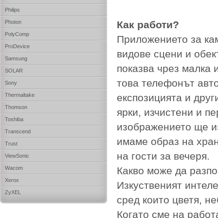
Philips
Photon
Как работи?
PolyComp
Приложението за кам
ProDevice
видове сцени и обек
Samsung
показва чрез малка 
SOLAR
това телефонът авто
Sony
Thermaltake
експозицията и друг
Thomson
ярки, изчистени и пе
Toshiba
изображението ще из
Transcend
имаме образ на хран
Trust
на гости за вечеря.
ViewSonic
Wacom
Какво може да разпо
Xerox
Изкуственият интеле
ZyXEL
сред които цветя, не
Когато сме на работ