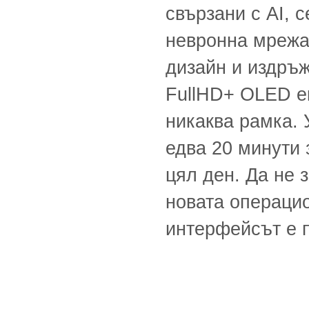
свързани с AI, с
невронна мрежа
дизайн и издръж
FullHD+ OLED ек
никаква рамка. 
едва 20 минути 
цял ден. Да не 
новата операцио
интерфейсът е 