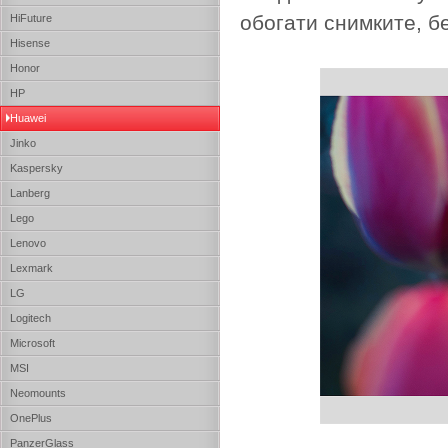
обогати снимките, б
HiFuture
Hisense
Honor
HP
Huawei
Jinko
Kaspersky
Lanberg
Lego
Lenovo
Lexmark
LG
Logitech
Microsoft
MSI
Neomounts
OnePlus
PanzerGlass