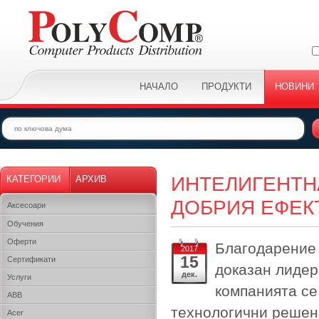
НАЧАЛО
ПРОДУКТИ
НОВИНИ
ИНТЕЛИГЕНТНА
КАТЕГОРИИ
АРХИВ
ДОБРИЯ ЕФЕК
Аксесоари
Обучения
Оферти
Благодарение 
2017
15
Сертификати
доказан лидер
дек.
Услуги
компанията се
ABB
технологични решени
Acer