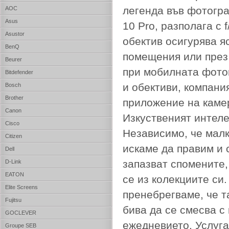
легенда във фотогра
AOC
Asus
10 Pro, разполага с 
Asustor
обектив осигурява я
BenQ
помещения или през
Beurer
при мобилната фотог
Bitdefender
и обективи, компани
Bosch
Brother
приложение на камер
Canon
Изкуственият интеле
Cisco
Независимо, че малк
Citizen
искаме да правим и 
Dell
запазват спомените,
D-Link
EATON
се из колекциите си.
Elite Screens
пренебрегваме, че т
Fujitsu
бива да се смесва с
GOCLEVER
ежедневието. Услуга
Groupe SEB