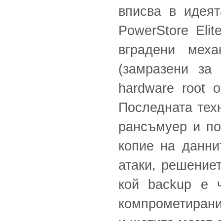
вписва в идеят
PowerStore Eli
вградени меха
(замразени за 
hardware root o
Последната техн
рансъмуер и по
копие на данни
атаки, решение
кой backup е ч
компрометирани