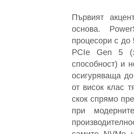
Първият акцен
основа. Power
процесори с до
PCIe Gen 5 (з
способност) и 
осигуряваща до
от висок клас 
скок спрямо пре
при модернит
производително