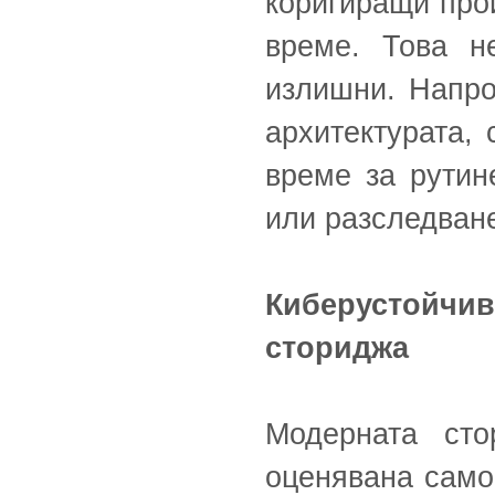
коригиращи про
време. Това н
излишни. Напро
архитектурата, 
време за рутин
или разследван
Киберустойчи
сториджа
Модерната ст
оценявана само 