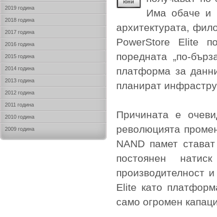
юни
2019 година
Има обаче и 
2018 година
архитектурата, фило
2017 година
PowerStore Elite 
2016 година
поредната „по-бърз
2015 година
2014 година
платформа за данни
2013 година
планират инфраструк
2012 година
2011 година
Причината е очеви
2010 година
революцията промен
2009 година
NAND памет стават 
постоянен натиск
производителност и
Elite като платфор
само огромен капаци