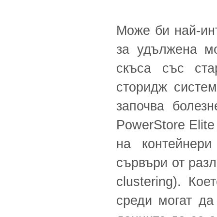
Може би най-инт
за удължена мо
скъса със ста
сторидж систем
започва болез
PowerStore Elit
на контейнер
сървъри от разл
clustering). К
среди могат да