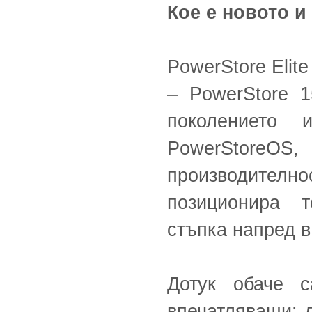
Кое е новото и
PowerStore Elit
– PowerStore 
поколението 
PowerStoreO
производително
позиционира т
стъпка напред в
Дотук обаче с
впечатляващи: д