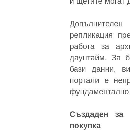
и щетите могат д
Допълнителе
репликация пр
работа за арх
даунтайм. За б
бази данни, в
портали е неп
фундаментално 
Създаден за 
покупка