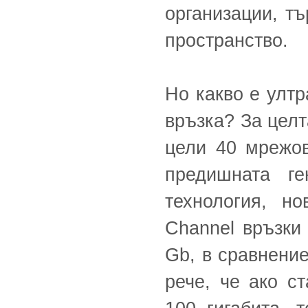
организации, т
пространство.
Но какво е улт
връзка? За целт
цели 40 мрежов
предишната г
технология, н
Channel връзки
Gb, в сравнение
рече, че ако с