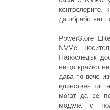
самите NVMe у
контролерите, 
да обработват 
PowerStore Eli
NVMe носител
Напоследък до
нещо крайно не
дава по-вече из
единствен тип 
могат да се п
модула с под