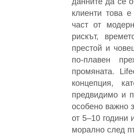
данните да се о
клиенти това е
част от модер
рискът, времет
престой и чове
по-плавен пр
промяната. Lif
концепция, ка
предвидимо и п
особено важно з
от 5–10 години 
морално след пъ