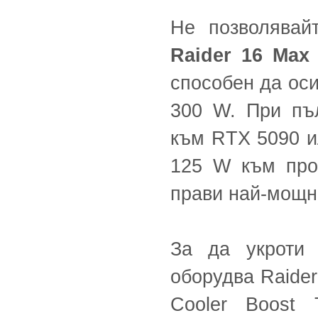
Не позволявай
Raider 16 Max
способен да ос
300 W. При пъ
към RTX 5090 и
125 W към проц
прави най-мощн
За да укроти 
оборудва Raide
Cooler Boost 