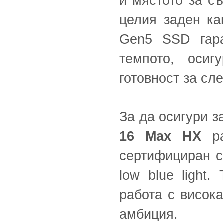
и мястото за с
целия заден к
Gen5 SSD гара
темпото, осиг
готовност за сл
За да осигури 
16 Max HX
ра
сертифициран с
low blue light
работа с висока
амбиция.