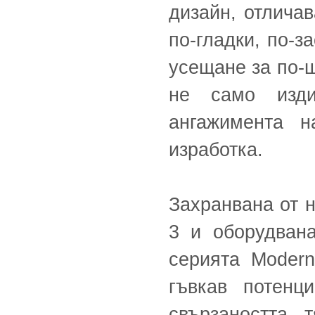
дизайн, отлича
по-гладки, по-з
усещане за по-ш
не само изди
ангажимента н
изработка.
Захранвана от н
3 и оборудван
серията Modern
гъвкав потенц
свързаността, 