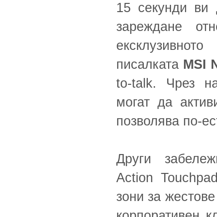
15 секунди ви 
зареждане от
ексклузивнот
писалката
MSI 
to-talk. Чрез 
могат да актив
позволява по-ес
Други забележ
Action Touchpa
зони за жестове
корпоративен к