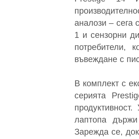
производително
аналози – сега 
1 и сензорни д
потребители, 
въвеждане с пи
В комплект с ек
серията Presti
продуктивност.
лаптопа държи
Зарежда се, док