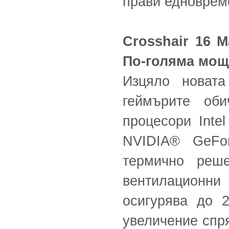
прави едноврем
Crosshair 16 
По-голяма мощн
Изцяло новата
геймърите оби
процесори Inte
NVIDIA® GeFo
термично реш
вентилационни
осигурява до
увеличение спр