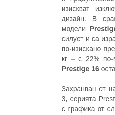
изискват изкл
дизайн. В сра
модели
Prestig
силует и са изр
по-изискано пре
кг – с 22% по-
Prestige 16
оста
Захранван от на
3, серията Pres
с графика от сл