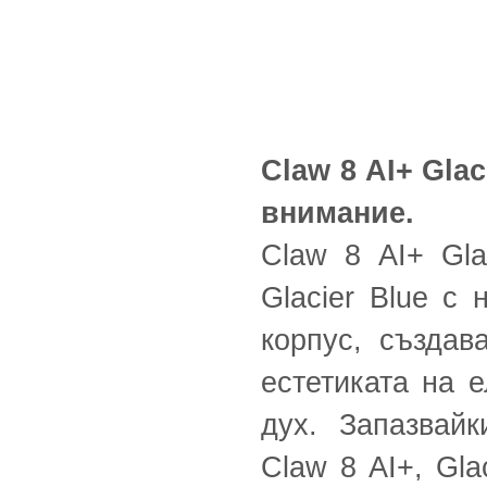
Claw 8 AI+ Glac
внимание.
Claw 8 AI+ Gla
Glacier Blue с
корпус, създав
естетиката на 
дух. Запазвай
Claw 8 AI+, Gla