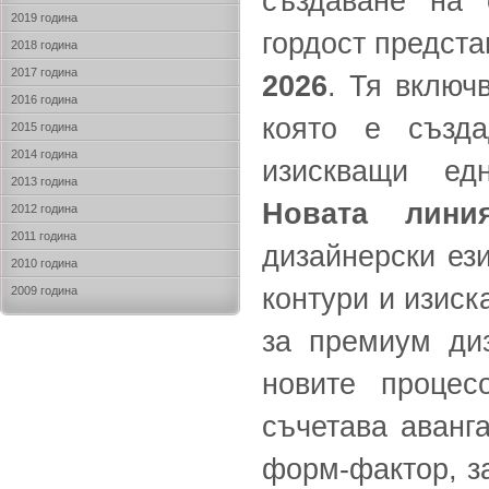
създаване на 
2019 година
гордост предста
2018 година
2017 година
2026
. Тя включ
2016 година
която е създа
2015 година
2014 година
изискващи ед
2013 година
Новата линия
2012 година
2011 година
дизайнерски ези
2010 година
контури и изиск
2009 година
за премиум диз
новите процес
съчетава аванг
форм-фактор, з