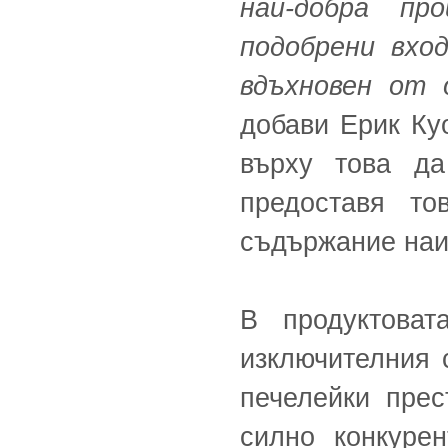
най-добра пр
подобрени вхо
вдъхновен от
добави Ерик Куо
върху това д
предоставя то
съдържание наис
В продуктова
изключителния 
печелейки прес
силно конкуре