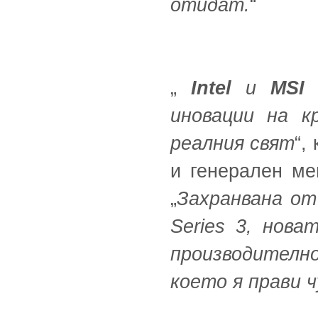
отидат.
“
„
Intel
и
MSI
п
иновации на к
реалния свят
“,
и генерален мен
„
Захранвана от 
Series 3, нова
производителн
което я прави ч