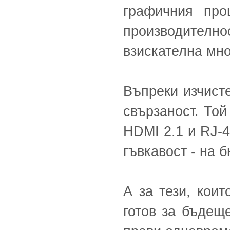
графичния про
производител
взискателна мно
Въпреки изчист
свързаност. Той
HDMI 2.1 и RJ-4
гъвкавост - на 
А за тези, кои
готов за бъдеще