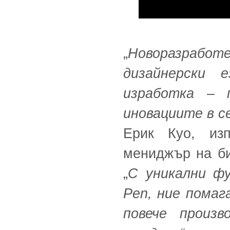
„
Новоразработе
дизайнерски 
изработка – 
иновациите в с
Ерик Куо, изп
мениджър на би
„
С уникални фу
Pen, ние пома
повече произ