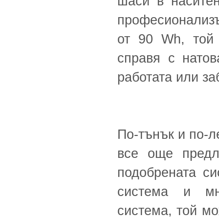
шаси в наситен
професионализъ
от 90 Wh, той 
справя с натов
работата или за
По-тънък и по-л
все още предл
подобрената си
система и мн
система, той м