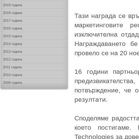
2019 година
2018 година
Тази награда се връ
2017 година
маркетинговите р
2016 година
изключителна отдад
2015 година
Награждаването бе
2014 година
провело се на 20 но
2013 година
2012 година
2011 година
16 години партньо
2010 година
предизвикателства,
2009 година
потвърждение, че о
резултати.
Споделяме радостта
което постигаме.
Technologies за дов