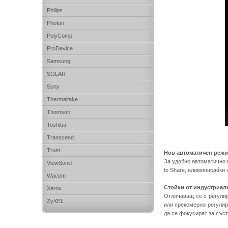
Philips
Photon
PolyComp
ProDevice
Samsung
SOLAR
Sony
Thermaltake
Thomson
Toshiba
Transcend
Trust
Нов автоматичен режи
За удобно автоматично 
ViewSonic
to Share, елиминирайки
Wacom
Стойки от индустриале
Xerox
Отличаващ се с регулир
ZyXEL
или прекомерно регулир
да се фокусират за съст