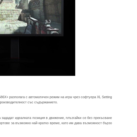
86X+ разполага с автоматичен режим на игра чрез софтуера XL Setting
производителност със съдържанието.
 зададат идеалната позиция в движение, плъзгайки се без прекъсване
портове за възможно най-кратко време, като им дава възможност бързо