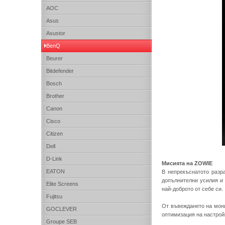
AOC
Asus
Asustor
BenQ
Beurer
Bitdefender
Bosch
Brother
Canon
Cisco
Citizen
Dell
D-Link
Mисията на ZOWIE
EATON
В непрекъснатото разр
допълнителни усилия и 
Elite Screens
най-доброто от себе си.
Fujitsu
От въвеждането на мони
GOCLEVER
оптимизация на настрой
Groupe SEB