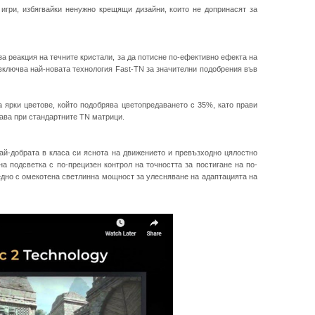
 игри, избягвайки ненужно крещящи дизайни, които не допринасят за
а реакция на течните кристали, за да потисне по-ефективно ефекта на
включва най-новата технология Fast-TN за значителни подобрения във
а ярки цветове, който подобрява цветопредаването с 35%, като прави
дава при стандартните TN матрици.
ай-добрата в класа си яснота на движението и превъзходно цялостно
а подсветка с по-прецизен контрол на точността за постигане на по-
едно с омекотена светлинна мощност за улесняване на адаптацията на