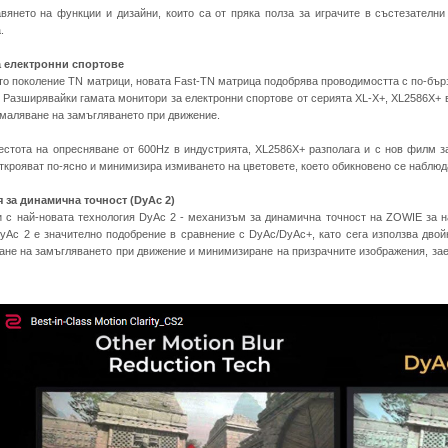
вянето на функции и дизайни, които са от пряка полза за играчите в състезателни
.
а електронни спортове
то поколение TN матрици, новата Fast-TN матрица подобрява проводимостта с по-бърз
 Разширявайки гамата монитори за електронни спортове от серията XL-X+, XL2586X+ 
амаляване на замъгляването при движение.
естота на опресняване от 600Hz в индустрията, XL2586X+ разполага и с нов филм з
открояват по-ясно и минимизира измиването на цветовете, което обикновено се наблю
 за динамична точност (DyAc 2)
 с най-новата технология DyAc 2 - механизъм за динамична точност на ZOWIE за н
yAc 2 е значително подобрение в сравнение с DyAc/DyAc+, като сега използва двойн
ане на замъгляването при движение и минимизиране на призрачните изображения, за