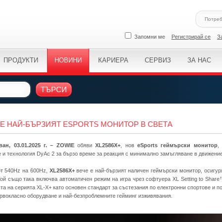
Запомни ме
Регистрирай се
З
ПРОДУКТИ
НОВИНИ
КАРИЕРА
СЕРВИЗ
ЗА НАС
ТЪРСИ
+ E НАЙ-БЪРЗИЯТ ESPORTS МОНИТОР В СВЕТА
ван, 03.01.2025 г. – ZOWIE
обяви
XL2586X+
, нов
eSports геймърски монитор
,
 и технология DyAc 2 за бързо време за реакция с минимално замъгляване в движение
т 540Hz на 600Hz,
XL2586X+
вече е най-бързият наличен геймърски монитор, осигур
Той също така включва автоматичен режим на игра чрез софтуера XL Setting to Share
та на серията XL-X+ като основен стандарт за състезания по електронни спортове и п
ървокласно оборудване и най-безпроблемните гейминг изживявания.