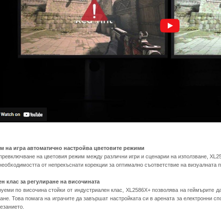
м на игра автоматично настройва цветовите режими
превключване на цветовия режим между различни игри и сценарии на използване, XL25
 необходимостта от непрекъснати корекции за оптимално съответствие на визуалната 
н клас за регулиране на височината
уеми по височина стойки от индустриален клас, XL2586X+ позволява на геймърите да
ане. Това помага на играчите да завършат настройката си в арената за електронни с
езанието.