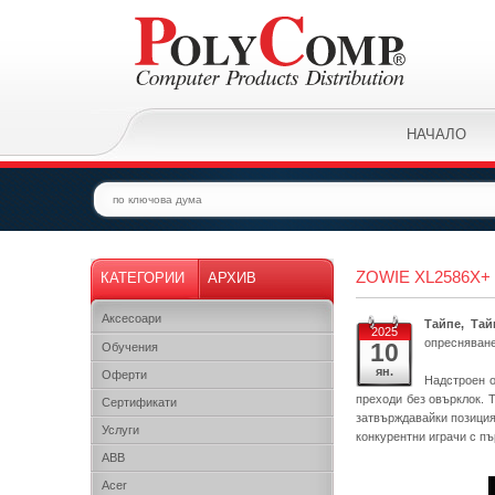
НАЧАЛО
ZOWIE XL2586X
КАТЕГОРИИ
АРХИВ
Аксесоари
Тайпе, Тай
2025
опресняване
10
Обучения
ян.
Оферти
Надстроен о
преходи без овърклок. 
Сертификати
затвърждавайки позиция
Услуги
конкурентни играчи с п
ABB
Acer