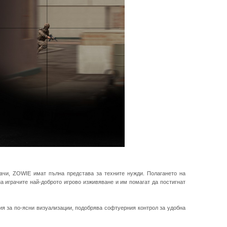
рачи, ZOWIE имат пълна представа за техните нужди. Полагането на
а играчите най-доброто игрово изживяване и им помагат да постигнат
ия за по-ясни визуализации, подобрява софтуерния контрол за удобна