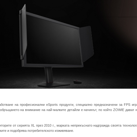
аботване на професионални eSports продукти, специално предназначени за FPS иг
обръщането на внимание на най-малките детайли е начинът, по който ZOWIE дават н
торите от серията XL през 2010 г., марката непрекъснато надгражда своята технолог
ките и подобрява потребителското изживяване.