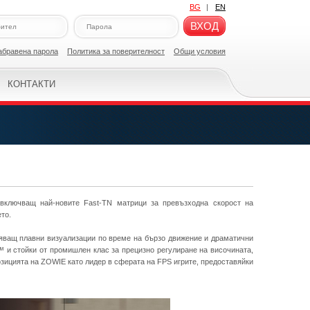
BG
|
EN
ВХОД
абравена парола
Политикa за поверителност
Общи условия
КОНТАКТИ
 включващ най-новите Fast-TN матрици за превъзходна скорост на
то.
яващ плавни визуализации по време на бързо движение и драматични
™ и стойки от промишлен клас за прецизно регулиране на височината,
озицията на ZOWIE като лидер в сферата на FPS игрите, предоставяйки