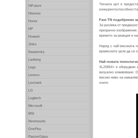
Тяхната цел е предоста
HiFuture
конкурентоспособността
Hisense
Fast-TN подобрение з
Honor
За разлика от предишно
HP
призрачно изображение.
времето за реакция и н
Huawei
Jinko
Наред с най-високата ч
вражеските цели да се 
Kaspersky
Lanberg
Най-новата технология
XL2586X+ е оборудван и
Lego
визуално изживяване. D
Lenovo
високо ниво на намаляв
Lexmark
очите.
LG
Logitech
Microsoft
MSI
Neomounts
OnePlus
PanzerGlass