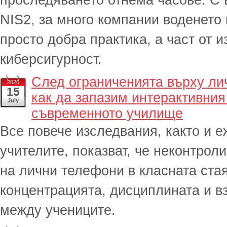
проследяването отнема часове. С 
NIS2, за много компании воденето 
просто добра практика, а част от и
киберсигурност.
След ограниченията върху ли
2026
15
как да запазим интерактивния
July
съвременното училище
Все повече изследвания, както и е
учителите, показват, че неконтрол
на лични телефони в класната ста
концентрацията, дисциплината и 
между учениците.