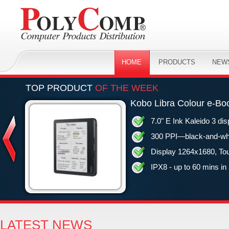
HOME
PRODUCTS
NEW
TOP PRODUCT
OF THE WEEK
Kobo Libra Colour e-Bo
7.0" E Ink Kaleido 3 d
300 PPI—black-and-whi
Display 1264x1680, To
IPX8 - up to 60 mins in
LATEST NEWS