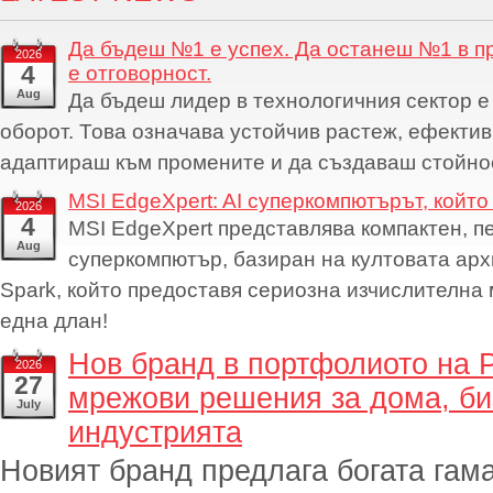
Да бъдеш №1 е успех. Да останеш №1 в п
2026
4
е отговорност.
Aug
Да бъдеш лидер в технологичния сектор е 
оборот. Това означава устойчив растеж, ефектив
адаптираш към промените и да създаваш стойнос
MSI EdgeXpert: AI суперкомпютърът, който
2026
4
MSI EdgeXpert представлява компактен, п
Aug
суперкомпютър, базиран на култовата ар
Spark, който предоставя сериозна изчислителна
една длан!
Нов бранд в портфолиото на 
2026
27
мрежови решения за дома, би
July
индустрията
Новият бранд предлага богата гама