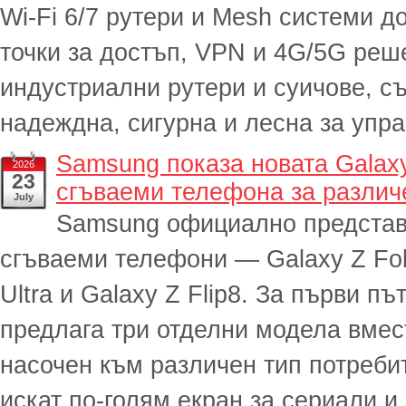
Wi-Fi 6/7 рутери и Mesh системи д
точки за достъп, VPN и 4G/5G реше
индустриални рутери и суичове, с
надеждна, сигурна и лесна за упра
Samsung показа новата Galaxy
2026
23
сгъваеми телефона за различ
July
Samsung официално представ
сгъваеми телефони — Galaxy Z Fol
Ultra и Galaxy Z Flip8. За първи п
предлага три отделни модела вмест
насочен към различен тип потребит
искат по-голям екран за сериали и 