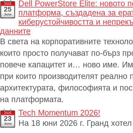
Dell PowerStore Elite: новото
2026
25
платформа, създадена за ерат
June
киберустойчивостта и непрекъ
данните
В света на корпоративните техноло
които просто получават по-бърз пр
повече капацитет и… ново име. Им
при които производителят реално 
архитектурата, философията и пос
на платформата.
Tech Momentum 2026!
2026
23
На 18 юни 2026 г. Гранд хот
June