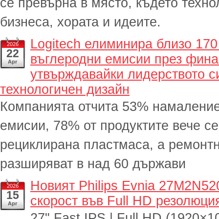
се превърна в място, където техн
бизнеса, хората и идеите.
Logitech елиминира близо 170
2026
22
въглеродни емисии през финан
Apr
утвърждавайки лидерството с
технологичен дизайн
Компанията отчита 53% намаление
емисии, 78% от продуктите вече се
рециклирана пластмаса, а ремонтн
разширяват в над 60 държави
Новият Philips Evnia 27M2N52
2026
15
скорост във Full HD резолюци
Apr
27" Fast IPS | Full HD (1920×10