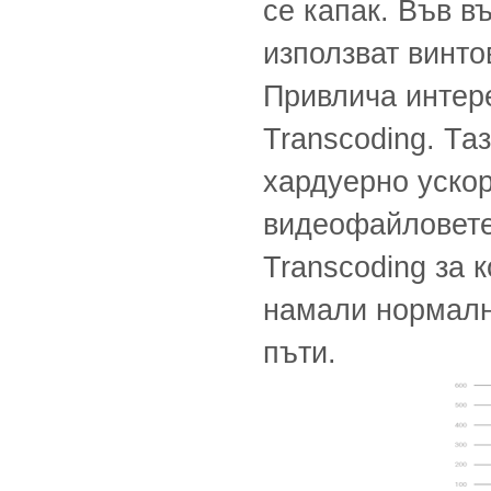
се капак. Във в
използват винто
Привлича интере
Transcoding. Та
хардуерно ускор
видеофайловете 
Transcoding за 
намали нормалн
пъти.