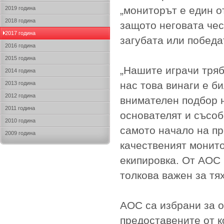
„мониторът е един о
2019 година
2018 година
защото неговата че
2017 година
загубата или победа
2016 година
2015 година
„Нашите играчи тряб
2014 година
нас това винаги е б
2013 година
2012 година
внимателен подбор н
2011 година
основателят и съсоб
2010 година
самото начало на пр
2009 година
качественият монито
екипировка. От AOC 
толкова важен за тях
AOC са избрани за о
предоставените от 