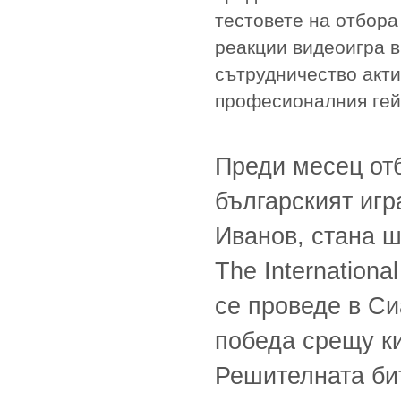
тестовете на отбора
реакции видеоигра в
сътрудничество акти
професионалния гей
Преди месец отб
българският иг
Иванов, стана ш
The Internation
се проведе в Си
победа срещу ки
Решителната би