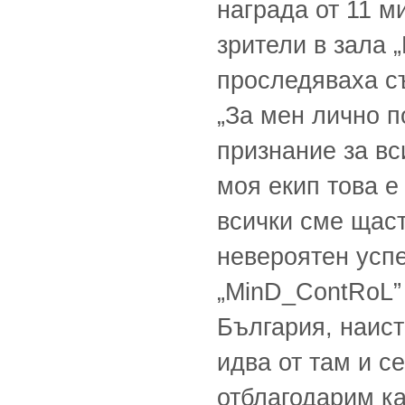
награда от 11 м
зрители в зала 
проследяваха с
„За мен лично п
признание за вс
моя екип това е
всички сме щаст
невероятен успе
„MinD_ContRoL” 
България, наист
идва от там и с
отблагодарим к