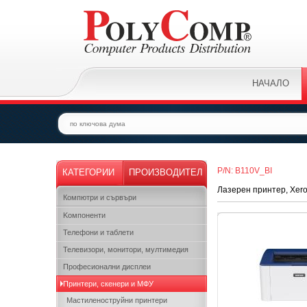
НАЧАЛО
P/N: B110V_BI
КАТЕГОРИИ
ПРОИЗВОДИТЕЛ
Лазерен принтер, Xero
Компютри и сървъри
Kомпоненти
Телефони и таблети
Телевизори, монитори, мултимедия
Професионални дисплеи
Принтери, скенери и МФУ
Мастиленоструйни принтери