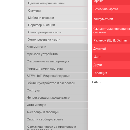
Мрежа
Цветни копирни машини
Безжична мрежа
Скенери
Мобилни скенери
Консумативи
Периферни опции
Съвместими операцион
Canon резервни части
системи
Xerox резервни части
Размери (Ш, Д, В), mm
Консумативи
Дисплей
Мрежови устройства
Цвят
Съхранение на информация
Други
Фотоволтаични системи
Гаранция
STEM, IoT, Видеонаблюдение
EAN: -
Гейминг устройства и аксесоари
Софтуер
Непрекъсваеми захранвания
Фото и видео
Аксесоари и гаранции
Спорт и свободно време
Климатици, уреди за отопление и