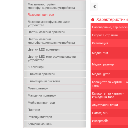
Мастиленоструйни
многофункционални устройства
Лазерни принтери
Характеристики
Лазерни многофункционални
устройства
Натоварване, стр./месе
Цветни лазерни принтери
Скорост, стр./мин.
Цветни лазерни
многофункционални устройства
Резолюция
Цветни LED принтери
Медия, тип
Цветни LED многофункционални
устройства
Медия, размер
3D скенери
Етикетни принтери
Медия, g/m2
Етикетиращи системи
Капацитет за хартия - 
тава
Фотопринтери
Капацитет за хартия -
Матрични принтери
Изходяща тава
Мобилни принтери
Двустранен печат
Плотери
Памет, MB
Режещи плотери
Интерфейс
Копирни машини