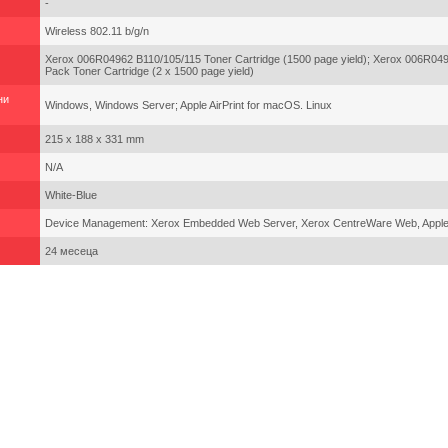
-
Wireless 802.11 b/g/n
Xerox 006R04962 B110/105/115 Toner Cartridge (1500 page yield); Xerox 006R04
Pack Toner Cartridge (2 x 1500 page yield)
ни
Windows, Windows Server; Apple AirPrint for macOS. Linux
215 x 188 x 331 mm
N/A
White-Blue
Device Management: Xerox Embedded Web Server, Xerox CentreWare Web, Apple
24 месеца