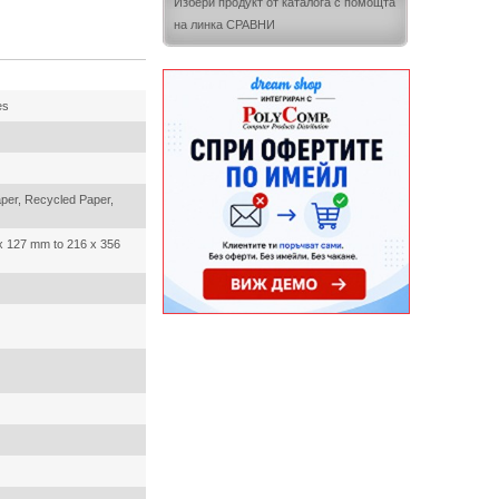
Избери продукт от каталога с помощта
на линка СРАВНИ
es
aper, Recycled Paper,
 x 127 mm to 216 x 356