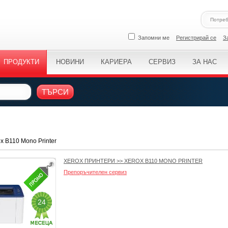
Запомни ме
Регистрирай се
З
ПРОДУКТИ
НОВИНИ
КАРИЕРА
СЕРВИЗ
ЗА НАС
ТЪРСИ
x B110 Mono Printer
XEROX ПРИНТЕРИ
>>
XEROX B110 MONO PRINTER
Препоръчителен сервиз
24