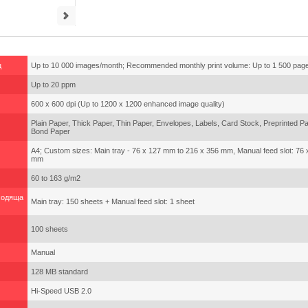
ц
Up to 10 000 images/month; Recommended monthly print volume: Up to 1 500 pag
Up to 20 ppm
600 x 600 dpi (Up to 1200 x 1200 enhanced image quality)
Plain Paper, Thick Paper, Thin Paper, Envelopes, Labels, Card Stock, Preprinted P
Bond Paper
A4; Custom sizes: Main tray - 76 x 127 mm to 216 x 356 mm, Manual feed slot: 76
mm
60 to 163 g/m2
Входяща
Main tray: 150 sheets + Manual feed slot: 1 sheet
100 sheets
Manual
128 MB standard
Hi-Speed USB 2.0