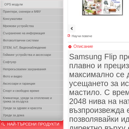
OPS модули
Принтери, скенери и МФУ
Консумативи
Мрежови устройства
Съхранение на информация
Научи повече
Фотоволтаични системи
Описание
STEM, IoT, Видеонаблюдение
Samsung Flip п
Гейминг устройства и аксесоари
Софтуер
плавно и прециз
Непрекъсваеми захранвания
максимално се 
Фото и видео
усещането за ис
Аксесоари и гаранции
мастило. С врем
Спорт и свободно време
Климатици, уреди за отопление и
2048 нива на на
грижа за въздуха
възпроизвежда е
Уреди за здраве и красота
Уреди за дома
позволявайки и
НАЙ-ТЪРСЕНИ ПРОДУКТИ
директно върху 