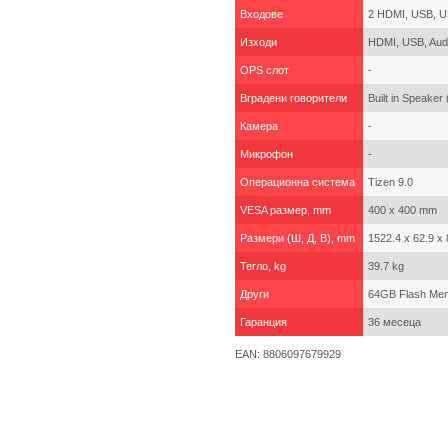
Входове
2 HDMI, USB, U
Изходи
HDMI, USB, Audi
OPS слот
-
Вградени говорители
Built in Speake
Камера
-
Микрофон
-
Операционна система
Tizen 9.0
VESA размер, mm
400 x 400 mm
Размери (Ш, Д, В), mm
1522.4 x 62.9 x 
Тегло, kg
39.7 kg
Други
64GB Flash Mem
Гаранция
36 месеца
EAN: 8806097679929