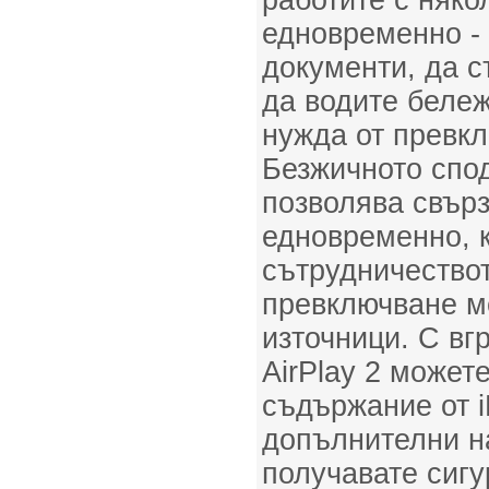
работите с няко
едновременно -
документи, да с
да водите бележ
нужда от превк
Безжичното спо
позволява свърз
едновременно, 
сътрудничествот
превключване м
източници. С вг
AirPlay 2 может
съдържание от i
допълнителни н
получавате сигу