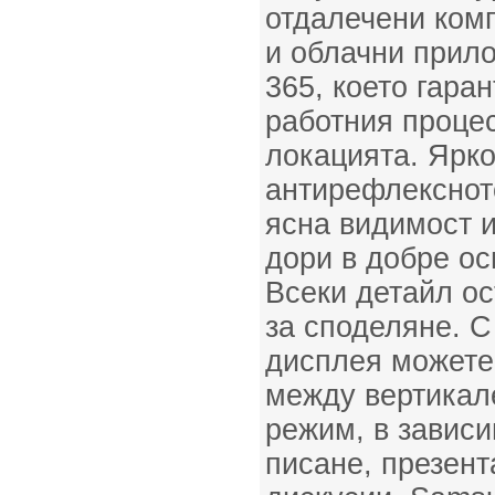
отдалечени ком
и облачни прило
365, което гара
работния проце
локацията. Ярко
антирефлекснот
ясна видимост 
дори в добре о
Всеки детайл ос
за споделяне. С
дисплея можете
между вертикал
режим, в зависи
писане, презент