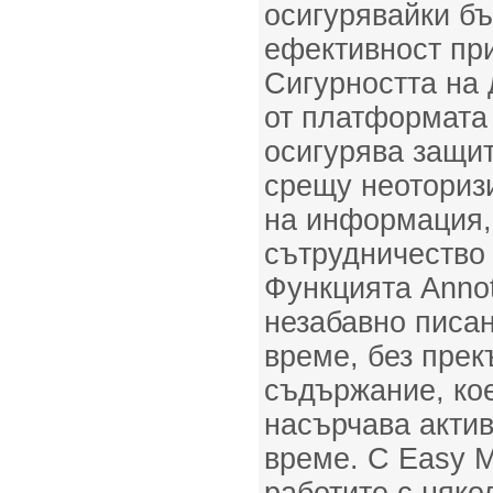
осигурявайки бъ
ефективност пр
Сигурността на 
от платформата
осигурява защит
срещу неоториз
на информация,
сътрудничество 
Функцията Annot
незабавно писан
време, без прек
съдържание, кое
насърчава актив
време. С Easy M