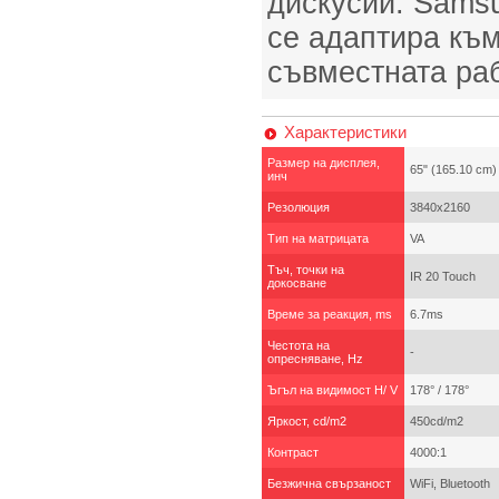
дискусии. Samsu
се адаптира към
съвместната раб
Характеристики
Размер на дисплея,
65" (165.10 cm)
инч
Резолюция
3840x2160
Тип на матрицата
VA
Тъч, точки на
IR 20 Touch
докосване
Време за реакция, ms
6.7ms
Честота на
-
опресняване, Hz
Ъгъл на видимост H/ V
178° / 178°
Яркост, cd/m2
450cd/m2
Контраст
4000:1
Безжична свързаност
WiFi, Bluetooth