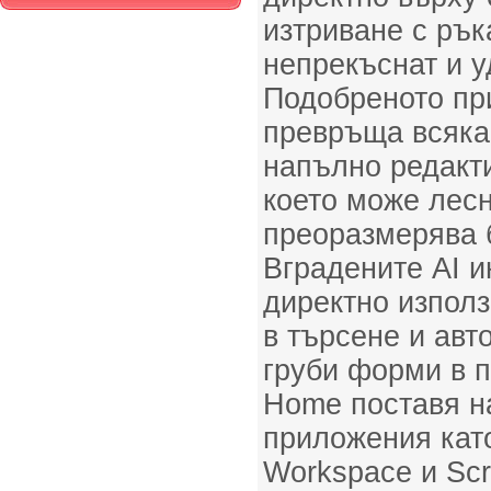
изтриване с рък
непрекъснат и у
Подобрeното пр
превръща всяка
напълно редакт
което може лесн
преоразмерява б
Вградените AI и
директно използ
в търсене и авт
груби форми в п
Home поставя н
приложения като
Workspace и Scr