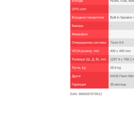
Изходи
HDMI, USB, Audi
OPS слот
-
Вградени говорители
Built in Speake
Камера
-
Микрофон
-
Операционна система
Tizen 9.0
VESA размер, mm
400 x 400 mm
Размери (Ш, Д, В), mm
1297.4 x 768.2 x
Тегло, kg
28.6 kg
Други
64GB Flash Mem
Гаранция
36 месеца
EAN: 8806097679912