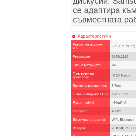
дискусии. Samsu
се адаптира към
съвместната раб
Характеристики
Размер на дисплея,
55" (139.70 cm)
инч
Резолюция
3840x2160
Тип на матрицата
VA
Тъч, точки на
IR 20 Touch
докосване
Време за реакция, ms
6.7ms
Ъгъл на видимост H/ V
178° / 178°
Яркост, cd/m2
450cd/m2
Контраст
4000:1
Безжична свързаност
WiFi, Bluetooth
Входове
2 HDMI, USB, U