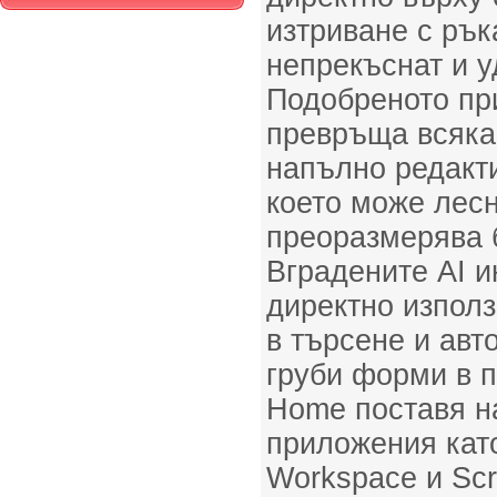
изтриване с рък
непрекъснат и у
Подобрeното пр
превръща всяка
напълно редакт
което може лесн
преоразмерява б
Вградените AI и
директно използ
в търсене и авт
груби форми в п
Home поставя н
приложения като
Workspace и Scr