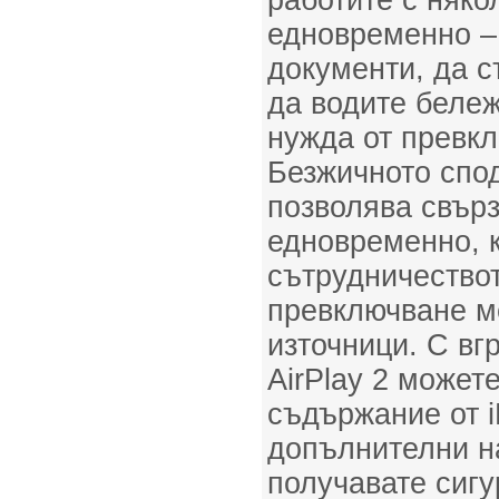
работите с няко
едновременно –
документи, да с
да водите бележ
нужда от превк
Безжичното спо
позволява свърз
едновременно, 
сътрудничествот
превключване м
източници. С вг
AirPlay 2 может
съдържание от i
допълнителни н
получавате сигу