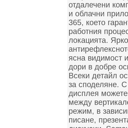
отдалечени ком
и облачни прило
365, което гара
работния проце
локацията. Ярко
антирефлекснот
ясна видимост 
дори в добре о
Всеки детайл ос
за споделяне. С
дисплея можете
между вертикал
режим, в зависи
писане, презент