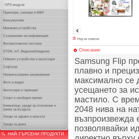
OPS модули
Принтери, скенери и МФУ
Консумативи
Мрежови устройства
Съхранение на информация
Научи повече
Фотоволтаични системи
Описание
STEM, IoT, Видеонаблюдение
Samsung Flip п
Гейминг устройства и аксесоари
Софтуер
плавно и прециз
Непрекъсваеми захранвания
максимално се 
Фото и видео
усещането за ис
Аксесоари и гаранции
мастило. С врем
Спорт и свободно време
Климатици, уреди за отопление и
2048 нива на на
грижа за въздуха
възпроизвежда е
Уреди за здраве и красота
Уреди за дома
позволявайки и
НАЙ-ТЪРСЕНИ ПРОДУКТИ
директно върху 