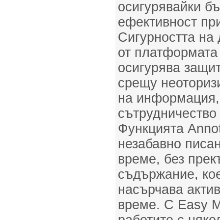
осигурявайки бъ
ефективност пр
Сигурността на 
от платформата
осигурява защит
срещу неоториз
на информация,
сътрудничество 
Функцията Annot
незабавно писан
време, без прек
съдържание, кое
насърчава актив
време. С Easy M