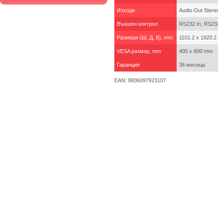
Изходи
Audio Out Stere
Външен контрол
RS232 In, RS232
Размери (Ш, Д, В), mm
1101.2 x 1920.2 
VESA размер, mm
400 x 600 mm
Гаранция
36 месеца
EAN: 8806097923107