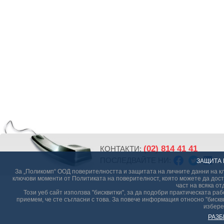
(02) 814 41 41
КОНТАКТИ:
ПОСЛЕДВАЙТЕ НИ:
ЗАЩИТА 
За „Поликомп“ ООД поверителността и защитата на личните данни на кл
ключови моменти от Политиката на поверителност, която можете да дост
част на всяка от
Този уеб сайт използва "бисквитки", за да подобри практическата р
приемем, че сте съгласни с това. За повече информация относно "бискви
избере
РАЗБ