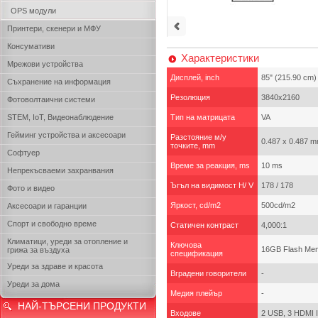
OPS модули
Принтери, скенери и МФУ
Консумативи
Характеристики
Мрежови устройства
Дисплей, inch
85" (215.90 cm)
Съхранение на информация
Резолюция
3840x2160
Фотоволтаични системи
STEM, IoT, Видеонаблюдение
Тип на матрицата
VA
Гейминг устройства и аксесоари
Разстояние м/у
0.487 x 0.487 
точките, mm
Софтуер
Време за реакция, ms
10 ms
Непрекъсваеми захранвания
Ъгъл на видимост H/ V
178 / 178
Фото и видео
Яркост, cd/m2
500cd/m2
Аксесоари и гаранции
Спорт и свободно време
Статичен контраст
4,000:1
Климатици, уреди за отопление и
Ключова
16GB Flash Memo
грижа за въздуха
спецификация
Уреди за здраве и красота
Вградени говорители
-
Уреди за дома
Медия плейър
-
НАЙ-ТЪРСЕНИ ПРОДУКТИ
Входове
2 USB, 3 HDMI In