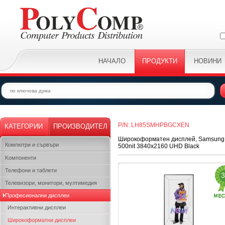
НАЧАЛО
ПРОДУКТИ
НОВИНИ
P/N: LH85SMHPBGCXEN
КАТЕГОРИИ
ПРОИЗВОДИТЕЛ
Широкоформатен дисплей, Samsung LF
Компютри и сървъри
500nit 3840x2160 UHD Black
Kомпоненти
Телефони и таблети
3
Телевизори, монитори, мултимедия
Професионални дисплеи
Интерактивни дисплеи
Широкоформатни дисплеи