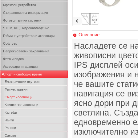
Мрежови устройства
Съхранение на информация
Фотоволтаични системи
STEM, IoT, Видеонаблюдение
Описание
Гейминг устройства и аксесоари
Насладете се н
Софтуер
Непрекъсваеми захранвания
живописни цвето
Фото и видео
IPS дисплей оси
Аксесоари и гаранции
изображения и н
Спорт и свободно време
че вашите стати
Електрически скутери
Фитнес гривни
навигация се ви
Смарт часовници
ясно дори при 
Каишки за часовници
светлина. Създ
Калъфи
едновременно е
Чанти
Раници
изключително из
Сакове