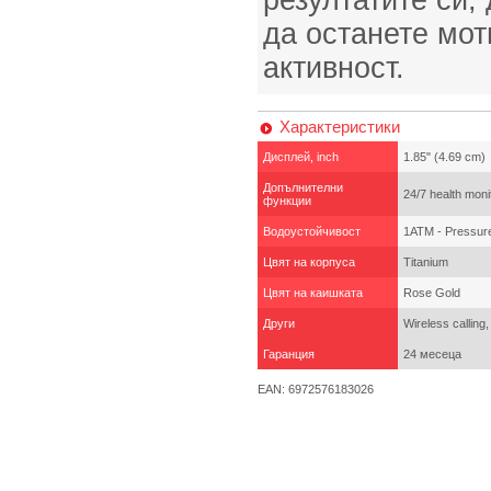
резултатите си,
да останете мот
активност.
Характеристики
Дисплей, inch
1.85" (4.69 cm)
Допълнителни
24/7 health moni
функции
Водоустойчивост
1ATM - Pressure
Цвят на корпуса
Titanium
Цвят на каишката
Rose Gold
Други
Wireless calling
Гаранция
24 месеца
EAN: 6972576183026