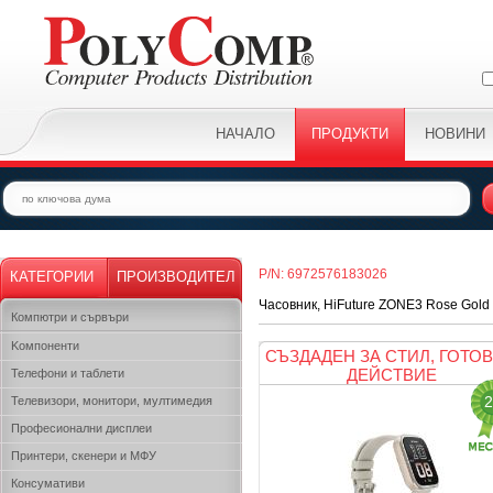
НАЧАЛО
ПРОДУКТИ
НОВИНИ
P/N: 6972576183026
КАТЕГОРИИ
ПРОИЗВОДИТЕЛ
Часовник, HiFuture ZONE3 Rose Gold
Компютри и сървъри
Kомпоненти
СЪЗДАДЕН ЗА СТИЛ, ГОТОВ
ДЕЙСТВИЕ
Телефони и таблети
2
Телевизори, монитори, мултимедия
Професионални дисплеи
Принтери, скенери и МФУ
Консумативи