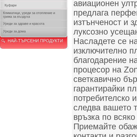
авиационен улт
Куфари
предлага перфе
Климатици, уреди за отопление и
грижа за въздуха
изтънченост и з
Уреди за здраве и красота
луксозно усеща
Уреди за дома
Насладете се н
НАЙ-ТЪРСЕНИ ПРОДУКТИ
изключително п
благодарение н
процесор на Zon
светкавично бър
гарантирайки п
потребителско и
следва вашето 
връзка по всяко
Приемайте обаж
контакти и разг