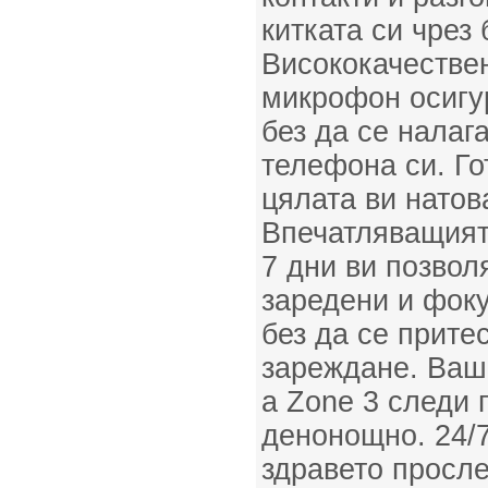
китката си чрез
Висококачествен
микрофон осигур
без да се налаг
телефона си. Го
цялата ви натов
Впечатляващият
7 дни ви позвол
заредени и фоку
без да се прите
зареждане. Ваше
а Zone 3 следи 
денонощно. 24/
здравето просл