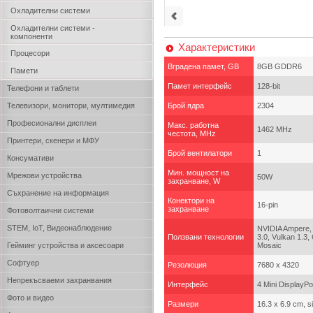
Охладителни системи
Охладителни системи -
компоненти
Характеристики
Процесори
Вградена памет, GB
8GB GDDR6
Памети
Памет интерфейс
128-bit
Телефони и таблети
Телевизори, монитори, мултимедия
Брой ядра
2304
Професионални дисплеи
Макс. работна
1462 MHz
честота, MHz
Принтери, скенери и МФУ
Брой вентилатори
1
Консумативи
Мин. мощност на
Мрежови устройства
50W
захранване, W
Съхранение на информация
Конектори на
16-pin
захранване
Фотоволтаични системи
STEM, IoT, Видеонаблюдение
NVIDIA Ampere, 
Ползвани технологии
3.0, Vulkan 1.3
Гейминг устройства и аксесоари
Mosaic
Софтуер
Резолюция
7680 x 4320
Непрекъсваеми захранвания
Интерфейс
4 Mini DisplayPo
Фото и видео
Размери
16.3 x 6.9 cm, si