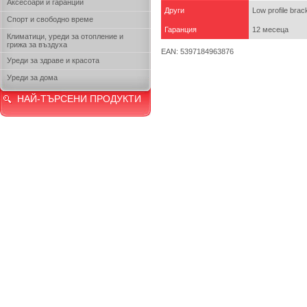
Аксесоари и гаранции
Други
Low profile bra
Спорт и свободно време
Гаранция
12 месеца
Климатици, уреди за отопление и
грижа за въздуха
EAN: 5397184963876
Уреди за здраве и красота
Уреди за дома
НАЙ-ТЪРСЕНИ ПРОДУКТИ