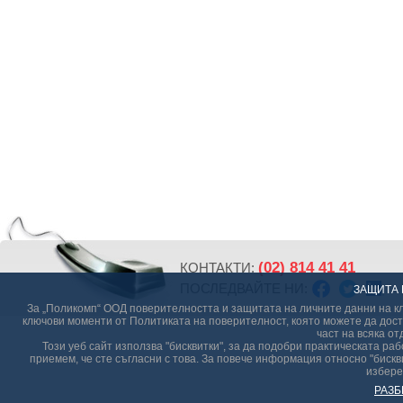
(02) 814 41 41
КОНТАКТИ:
ПОСЛЕДВАЙТЕ НИ:
ЗАЩИТА 
За „Поликомп“ ООД поверителността и защитата на личните данни на кл
ключови моменти от Политиката на поверителност, която можете да дост
част на всяка от
Този уеб сайт използва "бисквитки", за да подобри практическата р
приемем, че сте съгласни с това. За повече информация относно "бискви
избере
РАЗБ