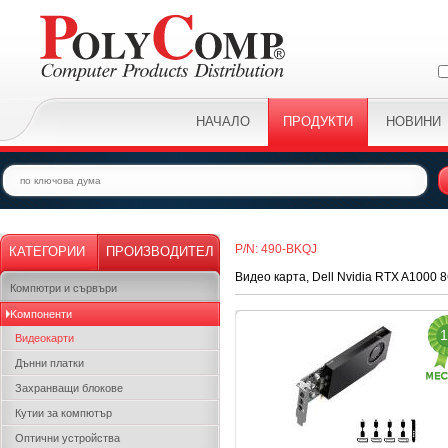
НАЧАЛО
ПРОДУКТИ
НОВИНИ
P/N: 490-BKQJ
КАТЕГОРИИ
ПРОИЗВОДИТЕЛ
Видео карта, Dell Nvidia RTX A1000
Компютри и сървъри
Kомпоненти
1
Видеокарти
Дънни платки
Захранващи блокове
Кутии за компютър
Оптични устройства