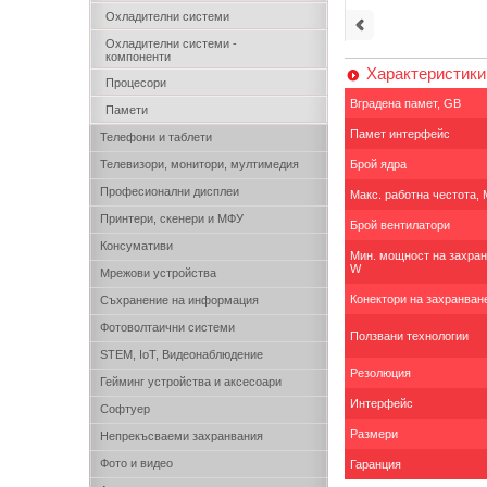
Охладителни системи
Охладителни системи -
компоненти
Характеристики
Процесори
Вградена памет, GB
Памети
Памет интерфейс
Телефони и таблети
Телевизори, монитори, мултимедия
Брой ядра
Професионални дисплеи
Макс. работна честота,
Принтери, скенери и МФУ
Брой вентилатори
Консумативи
Мин. мощност на захран
W
Мрежови устройства
Конектори на захранван
Съхранение на информация
Фотоволтаични системи
Ползвани технологии
STEM, IoT, Видеонаблюдение
Резолюция
Гейминг устройства и аксесоари
Интерфейс
Софтуер
Размери
Непрекъсваеми захранвания
Фото и видео
Гаранция