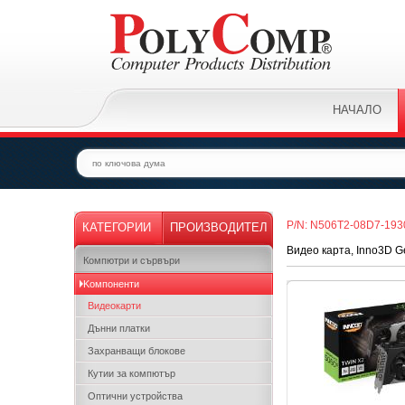
НАЧАЛО
P/N: N506T2-08D7-19
КАТЕГОРИИ
ПРОИЗВОДИТЕЛ
Видео карта, Inno3D 
Компютри и сървъри
Kомпоненти
Видеокарти
Дънни платки
Захранващи блокове
Кутии за компютър
Оптични устройства