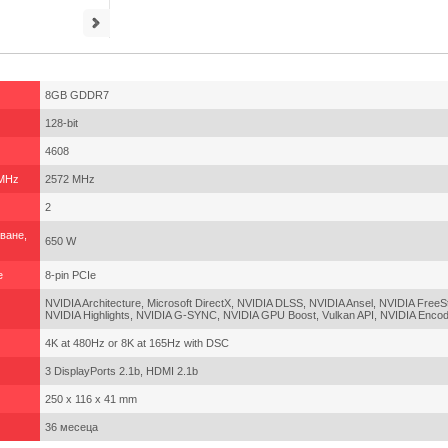
8GB GDDR7
128-bit
4608
 MHz
2572 MHz
2
ване,
650 W
е
8-pin PCIe
NVIDIA Architecture, Microsoft DirectX, NVIDIA DLSS, NVIDIA Ansel, NVIDIA FreeS
NVIDIA Highlights, NVIDIA G-SYNC, NVIDIA GPU Boost, Vulkan API, NVIDIA Enco
4K at 480Hz or 8K at 165Hz with DSC
3 DisplayPorts 2.1b, HDMI 2.1b
250 x 116 x 41 mm
36 месеца