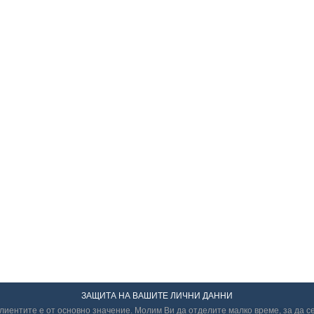
ЗАЩИТА НА ВАШИТЕ ЛИЧНИ ДАННИ
иентите е от основно значение. Молим Ви да отделите малко време, за да с