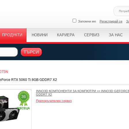
Запомни ме
Регистрирай се
З
ПРОДУКТИ
НОВИНИ
КАРИЕРА
СЕРВИЗ
ЗА НАС
ТЪРСИ
3075N
GeForce RTX 5060 Ti 8GB GDDR7 X2
INNO3D КОМПОНЕНТИ ЗА КОМПЮТРИ
>>
INNO3D GEFORCE 
GDDR7 X2
36
Препоръчителен сервиз