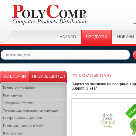
НАЧАЛО
ПРОДУКТИ
НОВИНИ
P/N: LIC-MS150-48A-3Y
КАТЕГОРИИ
ПРОИЗВОДИТЕЛ
Лиценз за ползване на програмен про
Компютри и сървъри
Support, 3 Year
Kомпоненти
Телефони и таблети
Телевизори, монитори, мултимедия
Професионални дисплеи
Принтери, скенери и МФУ
Консумативи