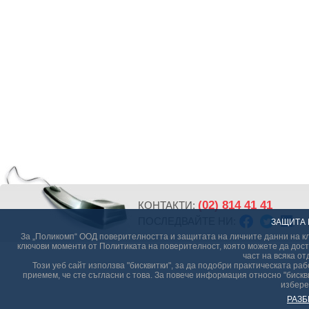
(02) 814 41 41
КОНТАКТИ:
ПОСЛЕДВАЙТЕ НИ:
ЗАЩИТА 
За „Поликомп“ ООД поверителността и защитата на личните данни на кл
ключови моменти от Политиката на поверителност, която можете да дост
част на всяка от
Този уеб сайт използва "бисквитки", за да подобри практическата р
приемем, че сте съгласни с това. За повече информация относно "бискви
избере
РАЗБ