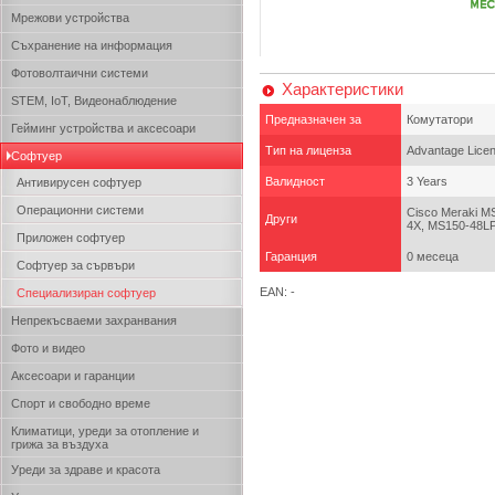
Мрежови устройства
Съхранение на информация
Фотоволтаични системи
Характеристики
STEM, IoT, Видеонаблюдение
Предназначен за
Комутатори
Гейминг устройства и аксесоари
Тип на лиценза
Advantage Lice
Софтуер
Валидност
3 Years
Антивирусен софтуер
Операционни системи
Cisco Meraki 
Други
4X, MS150-48L
Приложен софтуер
Гаранция
0 месеца
Софтуер за сървъри
EAN: -
Специализиран софтуер
Непрекъсваеми захранвания
Фото и видео
Аксесоари и гаранции
Спорт и свободно време
Климатици, уреди за отопление и
грижа за въздуха
Уреди за здраве и красота