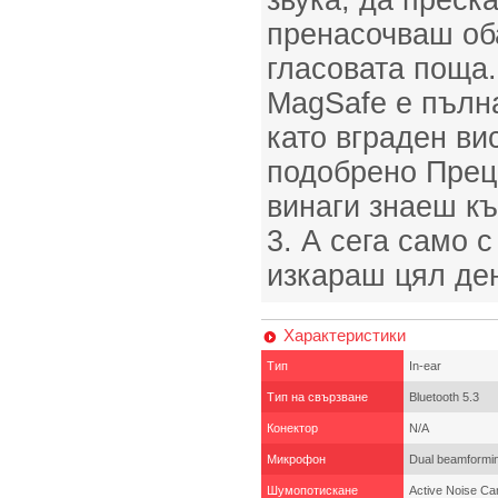
звука, да преск
пренасочваш об
гласовата поща.
MagSafe е пълн
като вграден ви
подобрено Прец
винаги знаеш къ
3. А сега само 
изкараш цял ден
Характеристики
Тип
In-ear
Тип на свързване
Bluetooth 5.3
Конектор
N/A
Микрофон
Dual beamformin
Шумопотискане
Active Noise Can