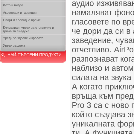
аудио изживяван
Фото и видео
намаляват фоно
Аксесоари и гаранции
гласовете по вр
Спорт и свободно време
Климатици, уреди за отопление и
че дори да си в
грижа за въздуха
заведение, чува
Уреди за здраве и красота
Уреди за дома
отчетливо. AirPo
НАЙ-ТЪРСЕНИ ПРОДУКТИ
разпознават ког
наблизо и авто
силата на звука
А когато приклю
връща към пред
Pro 3 са с ново
който създава з
уникалната фор
ти. А функцият