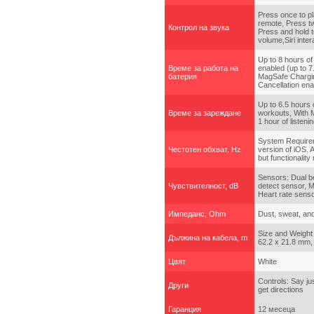
Press once to p
remote, Press tw
Контрол на звука
Press and hold t
volume,Siri inter
Up to 8 hours of
Време за работа на
enabled (up to 7
батерия
MagSafe Charging
Cancellation ena
Up to 6.5 hours o
Време за зареждане
workouts, With 
1 hour of listeni
System Requirem
Честотен обхват, Hz
version of iOS. 
but functionality
Sensors: Dual b
Чувствителност, dB
detect sensor, M
Heart rate senso
Импеданс, Ohm
Dust, sweat, and
Size and Weight 
Дължина на кабела, m
62.2 x 21.8 mm,
Цвят
White
Controls: Say jus
Други
get directions
Гаранция
12 месеца