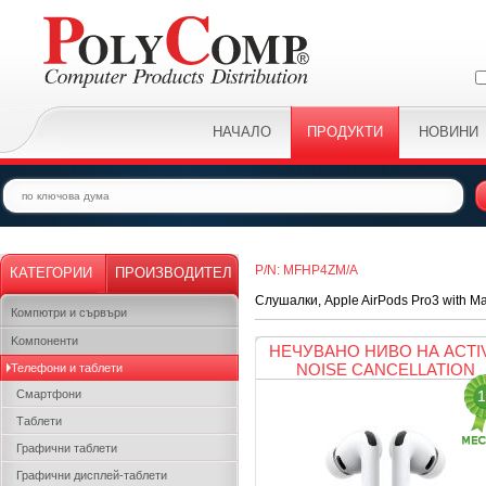
НАЧАЛО
ПРОДУКТИ
НОВИНИ
P/N: MFHP4ZM/A
КАТЕГОРИИ
ПРОИЗВОДИТЕЛ
Слушалки, Apple AirPods Pro3 with M
Компютри и сървъри
Kомпоненти
НЕЧУВАНО НИВО НА ACTI
NOISE CANCELLATION
Телефони и таблети
Смартфони
1
Таблети
Графични таблети
Графични дисплей-таблети