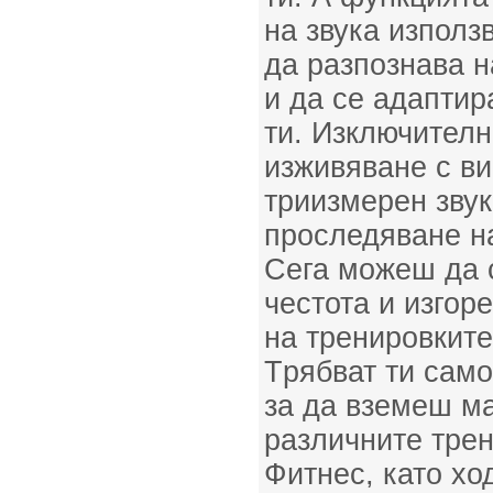
на звука използ
да разпознава н
и да се адаптир
ти. Изключителн
изживяване с в
триизмерен звук
проследяване на
Сега можеш да 
честота и изгор
на тренировкит
Tрябват ти само 
за да вземеш м
различните тре
Фитнес, като хо