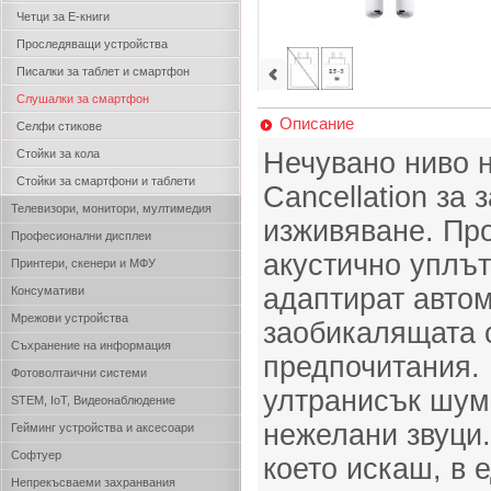
Четци за Е-книги
Проследяващи устройства
Писалки за таблет и смартфон
Слушалки за смартфон
Описание
Селфи стикове
Стойки за кола
Нечувано ниво н
Стойки за смартфони и таблети
Cancellation за
Телевизори, монитори, мултимедия
изживяване. Пр
Професионални дисплеи
акустично уплът
Принтери, скенери и МФУ
адаптират авто
Консумативи
Мрежови устройства
заобикалящата 
Съхранение на информация
предпочитания.
Фотоволтаични системи
ултранисък шум
STEM, IoT, Видеонаблюдение
нежелани звуци.
Гейминг устройства и аксесоари
Софтуер
което искаш, в 
Непрекъсваеми захранвания