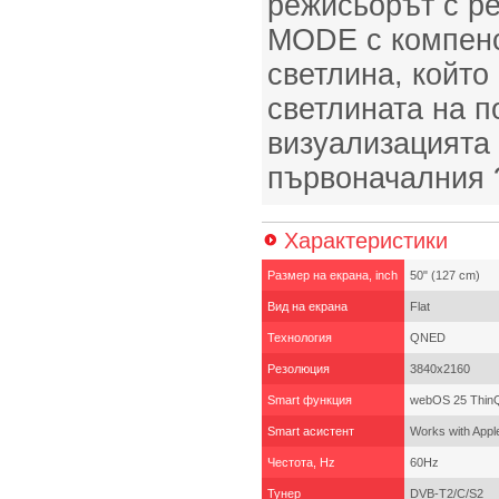
режисьорът с 
MODE с компенс
светлина, който
светлината на 
визуализацията
първоначалния 
Характеристики
Размер на екрана, inch
50" (127 cm)
Вид на екрана
Flat
Технология
QNED
Резолюция
3840x2160
Smart функция
webOS 25 Thin
Smart асистент
Works with Apple
Честота, Hz
60Hz
Тунер
DVB-T2/C/S2