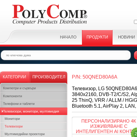
НАЧАЛО
ПРОДУКТИ
НОВИНИ
P/N: 50QNED80A6A
КАТЕГОРИИ
ПРОИЗВОДИТЕЛ
Телевизор, LG 50QNED80A6
Компютри и сървъри
3840x2160, DVB-T2/C/S2, Al
Kомпоненти
25 ThinQ, VRR / ALLM / HGiG, 
Телефони и таблети
Bluetooth 5.1, AirPlay 2, LAN
Телевизори, монитори, мултимедия
Монитори
ПЕРСОНАЛИЗИРАНО 4К
ИЗЖИВЯВАНЕ С
Телевизори
ИНТЕЛИГЕНТЕН AI КОНТР
2
Мултимедийни проектори