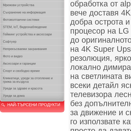
обработка от al
Мрежови устройства
вече доставя 4K
Съхранение на информация
добра острота 
Фотоволтаични системи
STEM, IoT, Видеонаблюдение
процесор на LG
Гейминг устройства и аксесоари
до оригиналното
Софтуер
на 4K Super Ups
Непрекъсваеми захранвания
резолюция, ярко
Фото и видео
Аксесоари и гаранции
локално димира
Спорт и свободно време
на светлината в
Климатици, уреди за отопление и
грижа за въздуха
всеки детайл яс
Уреди за здраве и красота
телевизора лесн
Уреди за дома
без допълнител
НАЙ-ТЪРСЕНИ ПРОДУКТИ
за движение и с
го използвате к
просто да дават