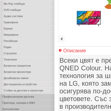
Blu-Ray плейъри
DVD плейъри
Аудио системи
Грамофони
Екрани
Микрофони
Рисийвъри
Радио
Описание
Слушалки
Всеки цвят е п
Тонколони
Безжични говорители
QNED Colour. Н
Безжични презентери
технология за ш
Дизайнерски лампи
на LG, която за
Дистанционни устройства
осигурява по-д
Стойки за дисплеи и проектори
Професионални дисплеи
цветовете. Със
Принтери, скенери и МФУ
в производителн
Консумативи