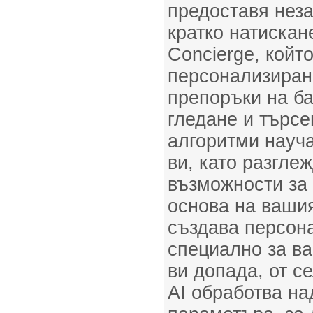
предоставя нез
кратко натискан
Concierge, койт
персонализиран
препоръки на ба
гледане и търс
алгоритми науч
ви, като разгле
възможности за
основа на вашия
създава персон
специално за ва
ви допада, от с
AI обработва на