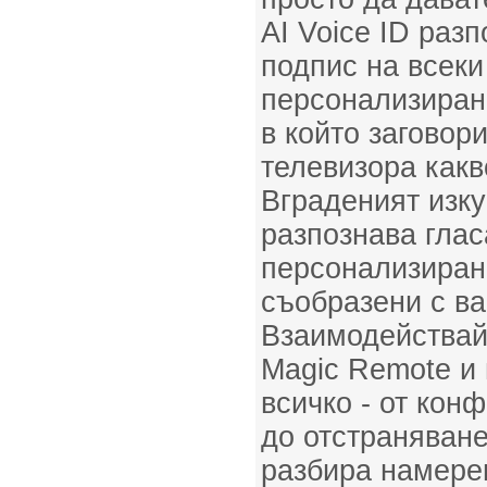
AI Voice ID раз
подпис на всеки
персонализиран
в който заговор
телевизора какв
Вграденият изку
разпознава глас
персонализиран
съобразени с в
Взаимодействайт
Magic Remote и
всичко - от кон
до отстраняване
разбира намере