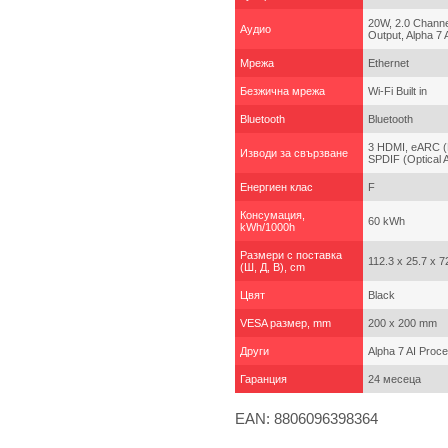
20W, 2.0 Channe
Аудио
Output, Alpha 7 
Мрежа
Ethernet
Безжична мрежа
Wi-Fi Built in
Bluetooth
Bluetooth
3 HDMI, eARC (H
Изводи за свързване
SPDIF (Optical 
Енергиен клас
F
Консумация,
60 kWh
kWh/1000h
Размери с поставка
112.3 x 25.7 x 7
(Ш, Д, В), cm
Цвят
Black
VESA размер, mm
200 x 200 mm
Други
Alpha 7 AI Proc
Гаранция
24 месеца
EAN: 8806096398364