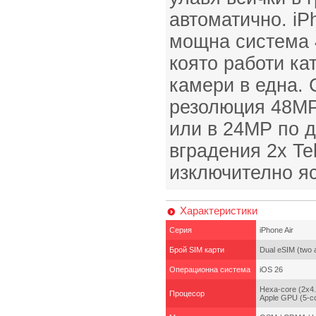
автоматично. iPh
мощна система 
която работи ка
камери в една.
резолюция 48MP
или в 24MP по д
вградения 2x Te
изключително яс
Характеристики
Серия
iPhone Air
Брой SIM карти
Dual eSIM (two 
Операционна система
iOS 26
Hexa-core (2x4.
Процесор
Apple GPU (5-co