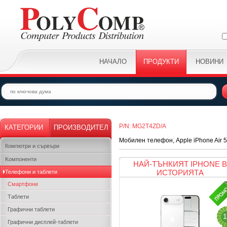
НАЧАЛО
ПРОДУКТИ
НОВИНИ
P/N: MG2T4ZD/A
КАТЕГОРИИ
ПРОИЗВОДИТЕЛ
Мобилен телефон, Apple iPhone Air 
Компютри и сървъри
Kомпоненти
НАЙ-ТЪНКИЯТ IPHONE В
ИСТОРИЯТА
Телефони и таблети
Смартфони
Таблети
Графични таблети
1
Графични дисплей-таблети