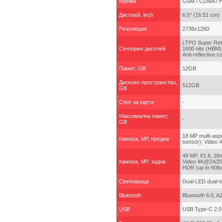
Мрежа
GSM / CDMA / H
Дисплей, inch
6.5" (16.51 cm)
Резолюция
2736x1260
LTPO Super Reti
Сензорен дисплей
1600 nits (HBM),
Anti-reflective c
Памет, GB
12GB
Дисково пространство,
512GB
GB
Слот за карти
-
Максимална памет,
-
GB
18 MP multi-aspe
Камера, MP, предна
sensor); Video 
48 MP, f/1.6, 26
Камера, MP, задна
Video 4K@24/25/
HDR (up to 60fp
Светкавица
Dual-LED dual-t
Bluetooth
Bluetooth 6.0, A
USB
USB Type-C 2.0