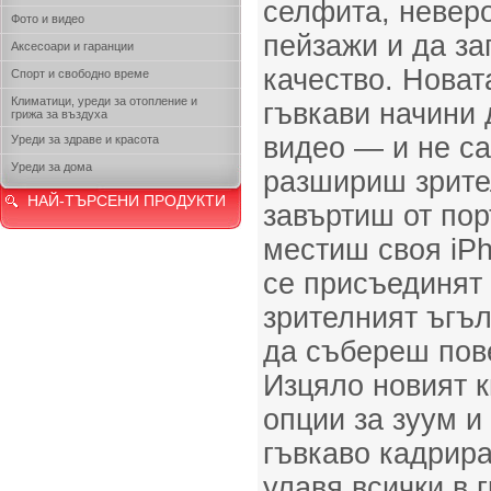
селфита, неверо
Фото и видео
пейзажи и да за
Аксесоари и гаранции
качество. Новат
Спорт и свободно време
Климатици, уреди за отопление и
гъвкави начини
грижа за въздуха
видео — и не са
Уреди за здраве и красота
Уреди за дома
разшириш зрите
НАЙ-ТЪРСЕНИ ПРОДУКТИ
завъртиш от пор
местиш своя iPh
се присъединят
зрителният ъгъл
да събереш пов
Изцяло новият к
опции за зуум и
гъвкаво кадрира
улавя всички в 