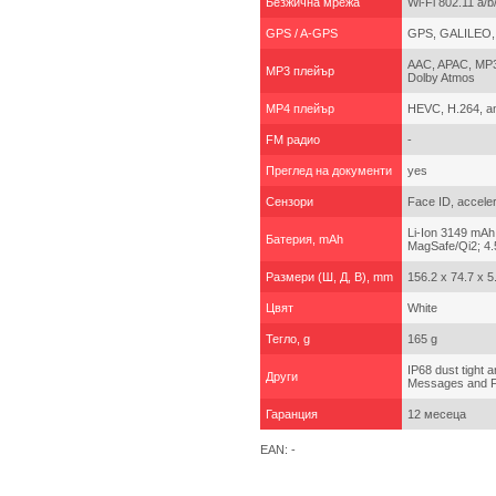
Безжична мрежа
Wi-Fi 802.11 a/b/
GPS / A-GPS
GPS, GALILEO,
AAC, APAC, MP3, 
MP3 плейър
Dolby Atmos
MP4 плейър
HEVC, H.264, a
FM радио
-
Преглед на документи
yes
Сензори
Face ID, accele
Li-Ion 3149 mAh
Батерия, mAh
MagSafe/Qi2; 4.
Размери (Ш, Д, В), mm
156.2 x 74.7 x 
Цвят
White
Тегло, g
165 g
IP68 dust tight 
Други
Messages and Fin
Гаранция
12 месеца
EAN: -