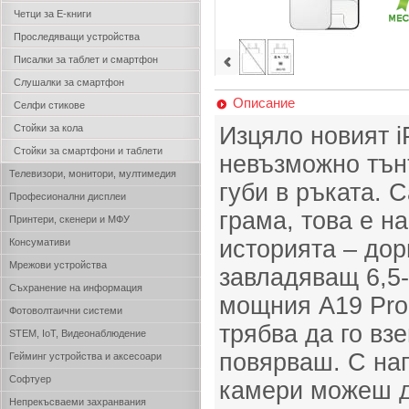
Четци за Е-книги
Проследяващи устройства
Писалки за таблет и смартфон
Слушалки за смартфон
Описание
Селфи стикове
Стойки за кола
Изцяло новият i
Стойки за смартфони и таблети
невъзможно тънъ
Телевизори, монитори, мултимедия
губи в ръката. 
Професионални дисплеи
грама, това е н
Принтери, скенери и МФУ
историята – дор
Консумативи
Мрежови устройства
завладяващ 6,5
Съхранение на информация
мощния A19 Pro
Фотоволтаични системи
трябва да го вз
STEM, IoT, Видеонаблюдение
повярваш. С на
Гейминг устройства и аксесоари
Софтуер
камери можеш д
Непрекъсваеми захранвания