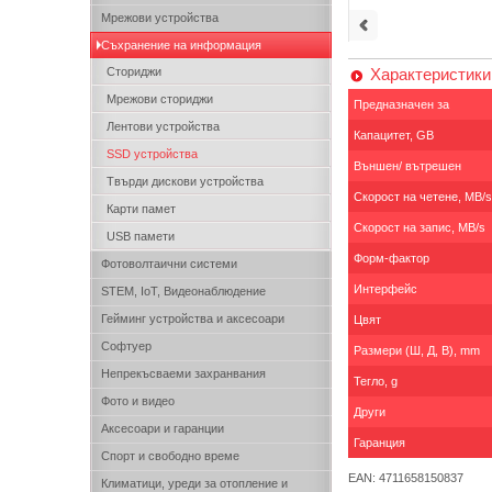
Мрежови устройства
Съхранение на информация
Сториджи
Характеристики
Мрежови сториджи
Предназначен за
Лентови устройства
Капацитет, GB
SSD устройства
Външен/ вътрешен
Твърди дискови устройства
Скорост на четене, MB/s
Карти памет
Скорост на запис, MB/s
USB памети
Форм-фактор
Фотоволтаични системи
Интерфейс
STEM, IoT, Видеонаблюдение
Гейминг устройства и аксесоари
Цвят
Софтуер
Размери (Ш, Д, В), mm
Непрекъсваеми захранвания
Тегло, g
Фото и видео
Други
Аксесоари и гаранции
Гаранция
Спорт и свободно време
EAN: 4711658150837
Климатици, уреди за отопление и