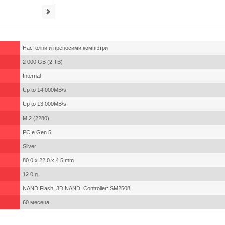
Настолни и преносими компютри
2 000 GB (2 TB)
Internal
Up to 14,000MB/s
Up to 13,000MB/s
M.2 (2280)
PCIe Gen 5
Silver
80.0 x 22.0 x 4.5 mm
12.0 g
NAND Flash: 3D NAND; Controller: SM2508
60 месеца