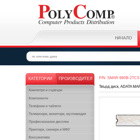
НАЧАЛО
P/N: SMAR-980B-2TCS
КАТЕГОРИИ
ПРОИЗВОДИТЕЛ
Твърд диск, ADATA MA
Компютри и сървъри
Kомпоненти
Телефони и таблети
Телевизори, монитори, мултимедия
Професионални дисплеи
Принтери, скенери и МФУ
Консумативи