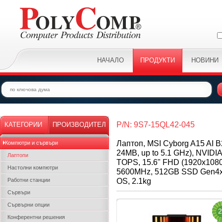
НАЧАЛО
ПРОДУКТИ
НОВИНИ
P/N: 9S7-15QL42-045
КАТЕГОРИИ
ПРОИЗВОДИТЕЛ
Лаптоп, MSI Cyborg A15 AI 
Компютри и сървъри
24MB, up to 5.1 GHz), NVID
Лаптопи
TOPS, 15.6" FHD (1920x1080
Настолни компютри
5600MHz, 512GB SSD Gen4x4
OS, 2.1kg
Работни станции
Сървъри
Сървърни опции
2
Конферентни решения