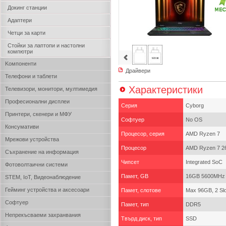
Докинг станции
Адаптери
Четци за карти
Стойки за лаптопи и настолни
компютри
Kомпоненти
Драйвери
Телефони и таблети
Характеристики
Телевизори, монитори, мултимедия
Професионални дисплеи
Серия
Cyborg
Принтери, скенери и МФУ
Софтуер
No OS
Консумативи
Процесор, серия
AMD Ryzen 7
Мрежови устройства
Процесор
AMD Ryzen 7 26
Съхранение на информация
Чипсет
Integrated SoC
Фотоволтаични системи
Памет, GB
16GB 5600MHz 
STEM, IoT, Видеонаблюдение
Гейминг устройства и аксесоари
Памет, слотове
Max 96GB, 2 Sl
Софтуер
Памет, тип
DDR5
Непрекъсваеми захранвания
Твърд диск, тип
SSD