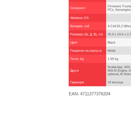
Firmware Truste
Сигурност
PCs, Kensington
Windows OS
-
Батерия, cell
4-Cell 55.2 Whr
Размери (Ш, Д, В), cm
35.9 x 24.5 x 2.
Цвят
Black
Покритие на корпуса
Metal
Тегло, kg
1.95 kg
Nvidia App, MSI 
Други
MSI AI Engine, 
optional, AI Noi
Гаранция
24 месеца
EAN: 4711377376204