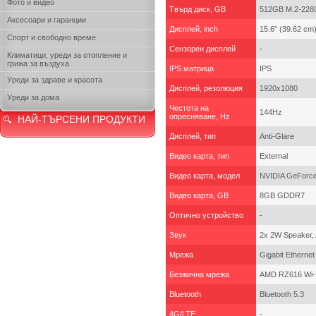
Фото и видео
Твърд диск, GB
512GB M.2-228
Аксесоари и гаранции
Дисплей, inch
15.6" (39.62 cm)
Спорт и свободно време
Сензорен дисплей
-
Климатици, уреди за отопление и
грижа за въздуха
IPS матрица
IPS
Уреди за здраве и красота
Дисплей, резолюция
1920x1080
Уреди за дома
Честота на
144Hz
опресняване, Hz
НАЙ-ТЪРСЕНИ ПРОДУКТИ
Дисплей, тип
Anti-Glare
Видео карта, тип
Еxternal
Видео карта, модел
NVIDIA GeForc
Видео карта, GB
8GB GDDR7
Оптично устройство
-
Звук
2x 2W Speaker, 
Мрежа
Gigabit Ethern
Безжична мрежа
AMD RZ616 Wi-
Bluetooth
Bluetooth 5.3
4G/LTE
-