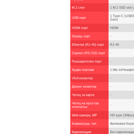
M.2 слот
1 M.2 SSD slot
1 Type-C (USB3.
USB порт
Gen1
HDMI порт
HDMI
Display порт
-
Ethernet (RJ-45) порт
RJ-45
Сериен (RS-232) порт
-
Разширителен порт
-
Аудио портове
1 Mic-in/Headp
VGA конектор
-
Докинг конектор
-
Четец за карти
-
Четец на пръстов
-
отпечатък
Web камера, MP
HD type (30fps
Клавиатура, тип
Illuminated Key
Кирилизация
Без кирилизаци