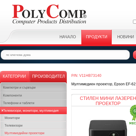
НАЧАЛО
ПРОДУКТИ
НОВИНИ
P/N: V11HB73140
КАТЕГОРИИ
ПРОИЗВОДИТЕЛ
Мултимедиен проектор, Epson EF-6
Компютри и сървъри
Kомпоненти
СТИЛЕН МИНИ ЛАЗЕРЕ
ПРОЕКТОР
Телефони и таблети
6
Телевизори, монитори, мултимедия
Монитори
Телевизори
Мултимедийни проектори