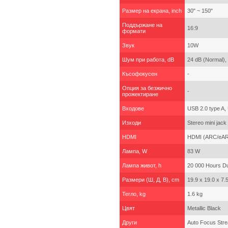
Размер на екрана, inch
30" ~ 150"
Поддържане на
16:9
формати
Звук
10W
Шум при работа, dB
24 dB (Normal),
Късофокусен
-
Опция за безжично
-
прожектиране
Входове
USB 2.0 type A,
Изходи
Stereo mini jack
HDMI
HDMI (ARC/eA
Лампа, W
83 W
Лампа живот, h
20 000 Hours Dur
Размери (Ш, Д, В), cm
19.9 x 19.0 x 7.
Тегло, kg
1.6 kg
Цвят
Metallic Black
Други
Auto Focus Stre