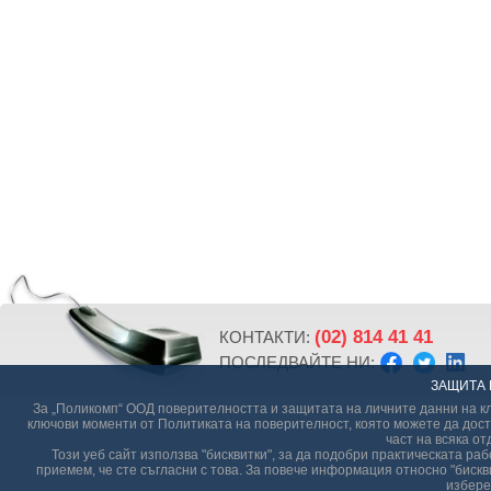
(02) 814 41 41
КОНТАКТИ:
ПОСЛЕДВАЙТЕ НИ:
ЗАЩИТА 
За „Поликомп“ ООД поверителността и защитата на личните данни на кл
ключови моменти от Политиката на поверителност, която можете да дост
част на всяка от
Този уеб сайт използва "бисквитки", за да подобри практическата р
приемем, че сте съгласни с това. За повече информация относно "бискви
избере