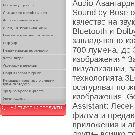
Audio Авангардн
Мрежови устройства
Sound by Bose 
Съхранение на информация
качество на зву
Фотоволтаични системи
STEM, IoT, Видеонаблюдение
Bluetooth и Dolb
Гейминг устройства и аксесоари
завладяващо из
Софтуер
700 лумена, до 
Непрекъсваеми захранвания
изображения* 
Фото и видео
Аксесоари и гаранции
визуализации, з
Спорт и свободно време
технологията 3
Климатици, уреди за отопление и
грижа за въздуха
осигуряват по-ж
Уреди за здраве и красота
изображения. Go
Уреди за дома
Assistant: Лесе
НАЙ-ТЪРСЕНИ ПРОДУКТИ
филма и предав
приложения и аб
други– всичко т