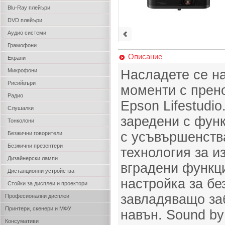
Blu-Ray плейъри
DVD плейъри
Аудио системи
Грамофони
Описание
Екрани
Микрофони
Насладете се н
Рисийвъри
моменти с прен
Радио
Epson Lifestudio
Слушалки
заредени с функ
Тонколони
с усъвършенств
Безжични говорители
Безжични презентери
технология за и
Дизайнерски лампи
вградени функци
Дистанционни устройства
настройка за б
Стойки за дисплеи и проектори
завладяващо за
Професионални дисплеи
Принтери, скенери и МФУ
навън. Sound by
Консумативи