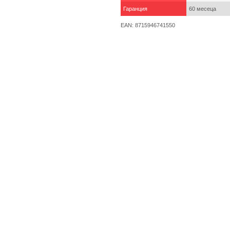
Гаранция
60 месеца
EAN: 8715946741550