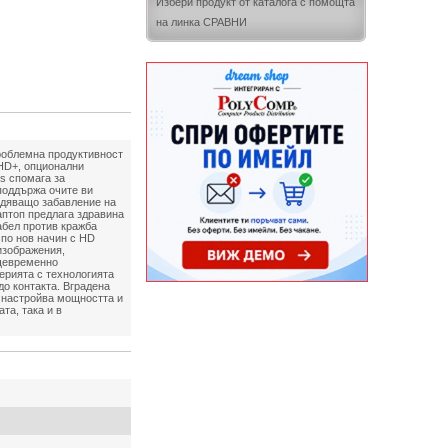
Избери продукт от каталога с помощта
на линка СРАВНИ
проблемна продуктивност
FHD+, опционални
s спомага за
поддържа очите ви
адяващо забавление на
лаптоп предлага здравина
абел против кражба
 по нов начин с HD
изображения,
ъщевременно
ерията с технологията
о контакта. Вградена
о настройва мощността и
та, така и в