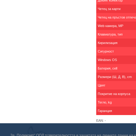
Докинг конектор
Четец за карти
Четец на пръстов отпеч
Web камера, MP
Клавиатура, тип
Кирилизация
Сигурност
Windows OS
Батерия, cell
Размери (Ш, Д, В), cm
Цвят
Покритие на корпуса
Тегло, kg
Гаранция
EAN: -
За „Поликомп“ ООД поверителността и защитата на личните данни на кл