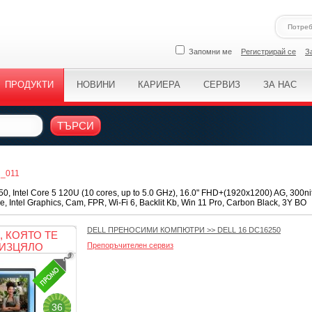
Запомни ме
Регистрирай се
З
ПРОДУКТИ
НОВИНИ
КАРИЕРА
СЕРВИЗ
ЗА НАС
ТЪРСИ
R_011
0, Intel Core 5 120U (10 cores, up to 5.0 GHz), 16.0" FHD+(1920x1200) AG, 300n
, Intel Graphics, Cam, FPR, Wi-Fi 6, Backlit Kb, Win 11 Pro, Carbon Black, 3Y BO
DELL ПРЕНОСИМИ КОМПЮТРИ
>>
DELL 16 DC16250
 КОЯТО ТЕ
ИЗЦЯЛО
Препоръчителен сервиз
36