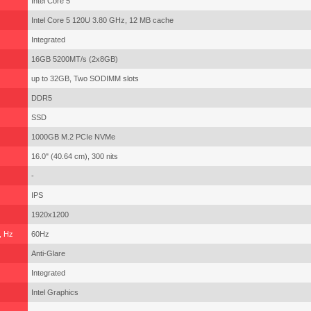
Intel Core 5
Intel Core 5 120U 3.80 GHz, 12 MB cache
Integrated
16GB 5200MT/s (2x8GB)
up to 32GB, Two SODIMM slots
DDR5
SSD
1000GB M.2 PCIe NVMe
16.0" (40.64 cm), 300 nits
-
IPS
1920x1200
, Hz
60Hz
Anti-Glare
Integrated
Intel Graphics