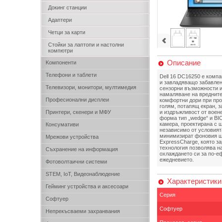
Докинг станции
Адаптери
Четци за карти
Стойки за лаптопи и настолни
компютри
Описание
Kомпоненти
Телефони и таблети
Dell 16 DC16250 e компа
и завладяващо забавлен
Телевизори, монитори, мултимедия
сензорни възможности и 
намаляване на вредните
Професионални дисплеи
комфортни дори при про
голям, потапящ екран, з
Принтери, скенери и МФУ
и издръжливост от воене
форма тип „wedge“ и BI
камера, проектирана с 
Консумативи
независимо от условият
минимизират фоновия шу
Мрежови устройства
ExpressCharge, която з
технология позволява н
Съхранение на информация
охлаждането си за по-еф
ежедневието.
Фотоволтаични системи
STEM, IoT, Видеонаблюдение
Характеристики
Гейминг устройства и аксесоари
Серия
Софтуер
Софтуер
Непрекъсваеми захранвания