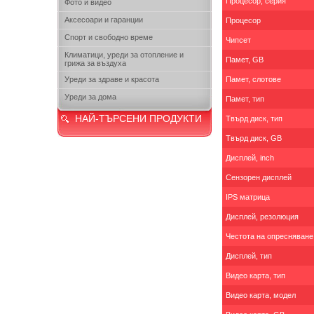
Процесор, серия
Фото и видео
Аксесоари и гаранции
Процесор
Спорт и свободно време
Чипсет
Климатици, уреди за отопление и
Памет, GB
грижа за въздуха
Уреди за здраве и красота
Памет, слотове
Уреди за дома
Памет, тип
НАЙ-ТЪРСЕНИ ПРОДУКТИ
Твърд диск, тип
Твърд диск, GB
Дисплей, inch
Сензорен дисплей
IPS матрица
Дисплей, резолюция
Честота на опресняване
Дисплей, тип
Видео карта, тип
Видео карта, модел