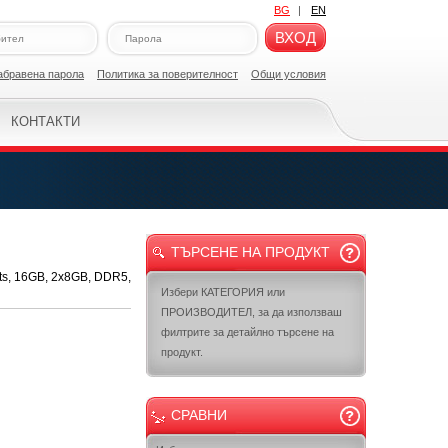
BG
|
EN
ВХОД
абравена парола
Политикa за поверителност
Общи условия
КОНТАКТИ
ТЪРСЕНЕ НА ПРОДУКТ
its, 16GB, 2x8GB, DDR5,
Избери КАТЕГОРИЯ или
ПРОИЗВОДИТЕЛ, за да използваш
филтрите за детайлно търсене на
продукт.
СРАВНИ