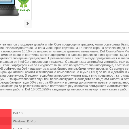
ктен лаптоп с модерен дизайн и Intel Core процесори и графика, които осигуряват без
ие. Наслаждавайте се на ясна и обширна картина на 16-инчов екран с резолюция до 
съотношение 16:10 – за широко и потапящо зрително изживяване. Dell ComfortView Plu
 емисии на синя светлина, като същевременно запазва реалистичните цветове, за да 
дължително време пред екрана. Превключвайте с лекота между продуктивност и завл
ахранван от Intel Core процесори и графика. Създаден за дълготрайна употреба, този 
н клас, хардуерен чип за сигурност за защита на чувствителна информация, слот за к
OS софтуер на Dell – идеален за малък бизнес или любими лични проекти. Свържете се
широк динамичен обхват и темпорално намаляване на шума (TNR) за ясни и детайлни 
а на осветеност. Вградените двойни микрофони улавят гласа ви с прецизност, като с
м — за кристално чист звук при всяко обаждане. Насладете се на дълъг живот на бат
арежда батерията до 80% само за 60 минути и свежда до минимум времето, прекарано д
а компютъра да разпознава кога е поставен върху стабилна повърхност и автоматичн
ективна работа. Dell 16 DC16250 е създаден да отговори на нуждите ви – както в работа
Dell 16
Windows 11 Pro