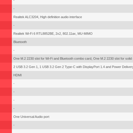
-
-
Realtek ALC3204, High definition audio interface
-
Realtek Wi-Fi 6 RTL8852BE, 2x2, 802.11ax, MU-MIMO
Bluetooth
-
One M.2 2230 slot for Wi-Fi and Bluetooth combo card, One M.2 2230 slot for solid 
2 USB 3.2 Gen 1, 1 USB 3.2 Gen 2 Type-C with DisplayPort 1.4 and Power Deliver
HDMI
-
-
-
-
One Universal Audio port
-