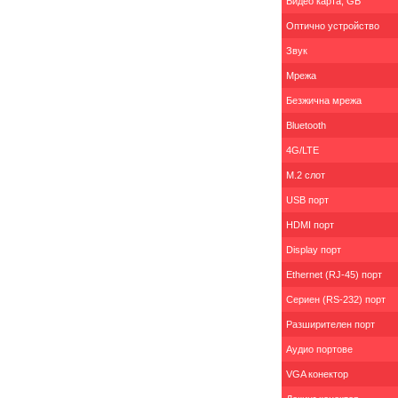
Видео карта, GB
Оптично устройство
Звук
Мрежа
Безжична мрежа
Bluetooth
4G/LTE
M.2 слот
USB порт
HDMI порт
Display порт
Ethernet (RJ-45) порт
Сериен (RS-232) порт
Разширителен порт
Аудио портове
VGA конектор