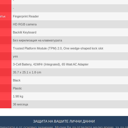
-
-
атък
Fingerprint Reader
HD RGB camera
Backlit Keyboard
Без кирилизация на клавиатурата
Trusted Platform Module (TPM) 2.0, One wedge-shaped lock slot
yes
3-Cell Battery, 41WHr (Integrated), 65 Watt AC Adapter
35.7 x 25.1 x 1.8 cm
Black
Plastic
1.98 kg
36 месеца
ЗАЩИТА НА ВАШИТЕ ЛИЧНИ ДАННИ
иентите е от основно значение. Молим Ви да отделите малко време, за да с