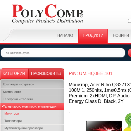
НАЧАЛО
ПРОДУКТИ
НОВИНИ
P/N: UM.HQ0EE.101
КАТЕГОРИИ
ПРОИЗВОДИТЕЛ
Монитор, Acer Nitro QG271X1
Компютри и сървъри
100M:1, 250nits, 1ms/0.5ms
Kомпоненти
Premium, 2xHDMI, DP, Audio 
Телефони и таблети
Energy Class D, Black, 2Y
Телевизори, монитори, мултимедия
Монитори
2
Телевизори
Мултимедийни проектори