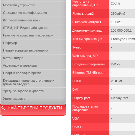
Честота на
200Hz
Мрежови устройства
опресняване, Hz
Съхранение на информация
Яркост, cd/m2
250cd/m2
Фотоволтаични системи
Статичен контраст
1 000:1
STEM, IoT, Видеонаблюдение
Динамичен контраст
100 000 000:1
Гейминг устройства и аксесоари
Тип синхронизация
FreeSync Prem
Софтуер
Тунер
-
Непрекъсваеми захранвания
Web камера, MP
-
Фото и видео
Вградени говорители
2W x2
Аксесоари и гаранции
Ethernet (RJ-45) порт
-
Спорт и свободно време
Климатици, уреди за отопление и
HDMI
2 HDMI
грижа за въздуха
DVI
-
Уреди за здраве и красота
Display port
DisplayPort
Уреди за дома
Последователно
НАЙ-ТЪРСЕНИ ПРОДУКТИ
-
свързване
VGA
-
USB-C
-