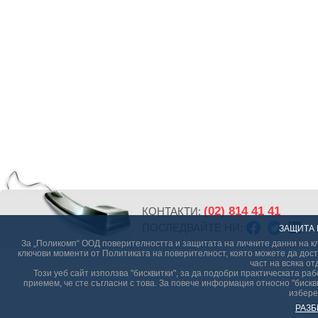
(02) 814 41 41
КОНТАКТИ:
ПОСЛЕДВАЙТЕ НИ:
ЗАЩИТА 
За „Поликомп“ ООД поверителността и защитата на личните данни на кл
ключови моменти от Политиката на поверителност, която можете да дост
част на всяка от
Този уеб сайт използва "бисквитки", за да подобри практическата р
приемем, че сте съгласни с това. За повече информация относно "бискви
избере
РАЗБ