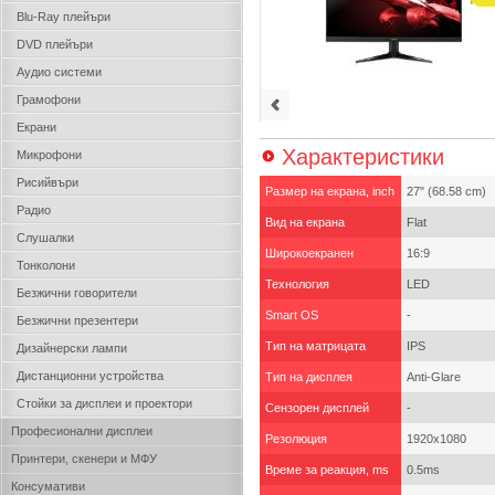
Blu-Ray плейъри
DVD плейъри
Аудио системи
Грамофони
Екрани
Характеристики
Микрофони
Рисийвъри
Размер на екрана, inch
27" (68.58 cm)
Радио
Вид на екрана
Flat
Слушалки
Широкоекранен
16:9
Тонколони
Технология
LED
Безжични говорители
Smart OS
-
Безжични презентери
Тип на матрицата
IPS
Дизайнерски лампи
Дистанционни устройства
Тип на дисплея
Anti-Glare
Стойки за дисплеи и проектори
Сензорен дисплей
-
Професионални дисплеи
Резолюция
1920x1080
Принтери, скенери и МФУ
Време за реакция, ms
0.5ms
Консумативи