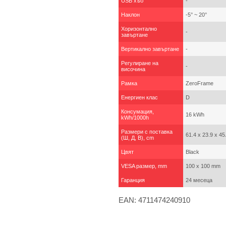
USB хъб
-
Наклон
-5° ~ 20°
Хоризонтално
-
завъртане
Вертикално завъртане
-
Регулиране на
-
височина
Рамка
ZeroFrame
Енергиен клас
D
Консумация,
16 kWh
kWh/1000h
Размери с поставка
61.4 x 23.9 x 45
(Ш, Д, В), cm
Цвят
Black
VESA размер, mm
100 x 100 mm
Гаранция
24 месеца
EAN: 4711474240910