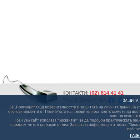
(02) 814 41 41
КОНТАКТИ:
ПОСЛЕДВАЙТЕ НИ:
ЗАЩИТА 
За „Поликомп“ ООД поверителността и защитата на личните данни на кл
ключови моменти от Политиката на поверителност, която можете да дост
част на всяка от
Този уеб сайт използва "бисквитки", за да подобри практическата р
приемем, че сте съгласни с това. За повече информация относно "бискви
избере
РАЗБ