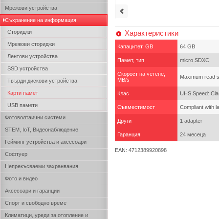
Мрежови устройства
Съхранение на информация
Сториджи
Характеристики
Мрежови сториджи
Капацитет, GB
64 GB
Лентови устройства
Памет, тип
micro SDXC
SSD устройства
Скорост на четене,
Maximum read s
MB/s
Твърди дискови устройства
Карти памет
Клас
UHS Speed: Clas
USB памети
Съвместимост
Compliant with l
Фотоволтаични системи
Други
1 adapter
STEM, IoT, Видеонаблюдение
Гаранция
24 месеца
Гейминг устройства и аксесоари
EAN: 4712389920898
Софтуер
Непрекъсваеми захранвания
Фото и видео
Аксесоари и гаранции
Спорт и свободно време
Климатици, уреди за отопление и