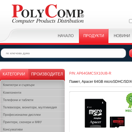
НАЧАЛО
ПРОДУКТИ
НОВИНИ
P/N: AP64GMCSX10UB-R
КАТЕГОРИИ
ПРОИЗВОДИТЕЛ
Памет, Apacer 64GB microSDHC/SDXC 
Компютри и сървъри
Kомпоненти
2
Телефони и таблети
Телевизори, монитори, мултимедия
Професионални дисплеи
Принтери, скенери и МФУ
Консумативи