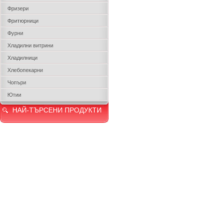
Фризери
Фритюрници
Фурни
Хладилни витрини
Хладилници
Хлебопекарни
Чопъри
Ютии
НАЙ-ТЪРСЕНИ ПРОДУКТИ