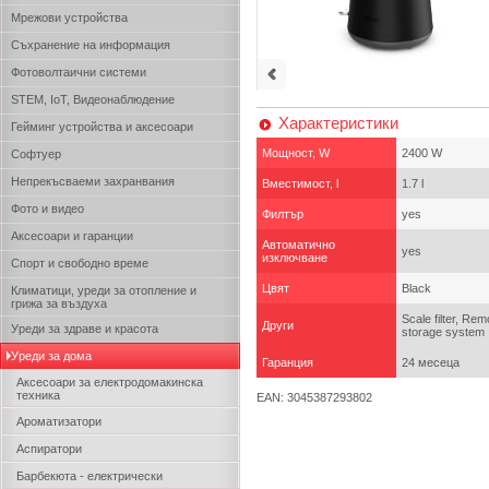
Мрежови устройства
Съхранение на информация
Фотоволтаични системи
STEM, IoT, Видеонаблюдение
Характеристики
Гейминг устройства и аксесоари
Мощност, W
2400 W
Софтуер
Непрекъсваеми захранвания
Вместимост, l
1.7 l
Фото и видео
Филтър
yes
Аксесоари и гаранции
Автоматично
yes
изключване
Спорт и свободно време
Цвят
Black
Климатици, уреди за отопление и
грижа за въздуха
Scale filter, Rem
Други
Уреди за здраве и красота
storage system
Уреди за дома
Гаранция
24 месеца
Аксесоари за електродомакинска
техника
EAN: 3045387293802
Ароматизатори
Аспиратори
Барбекюта - електрически