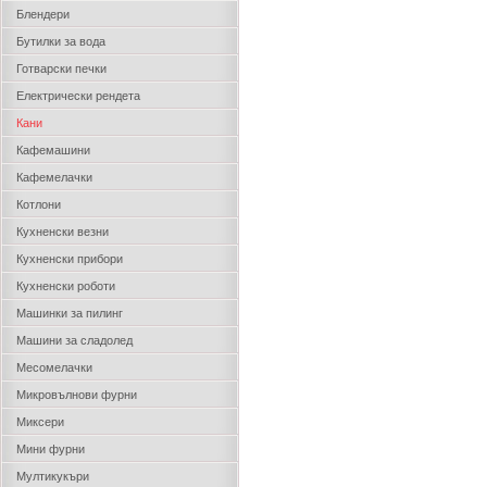
Блендери
Бутилки за вода
Готварски печки
Електрически рендета
Кани
Кафемашини
Кафемелачки
Котлони
Кухненски везни
Кухненски прибори
Кухненски роботи
Машинки за пилинг
Машини за сладолед
Месомелачки
Микровълнови фурни
Миксери
Мини фурни
Мултикукъри