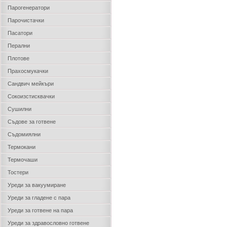
Парогенератори
Парочистачки
Пасатори
Перални
Плотове
Прахосмукачки
Сандвич мейкъри
Сокоизстисквачки
Сушилни
Съдове за готвене
Съдомиялни
Термокани
Термочаши
Тостери
Уреди за вакуумиране
Уреди за гладене с пара
Уреди за готвене на пара
Уреди за здравословно готвене