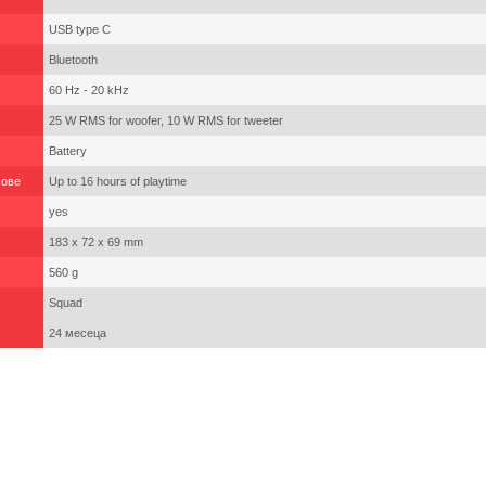
USB type C
Bluetooth
60 Hz - 20 kHz
25 W RMS for woofer, 10 W RMS for tweeter
Battery
сове
Up to 16 hours of playtime
yes
183 x 72 x 69 mm
560 g
Squad
24 месеца