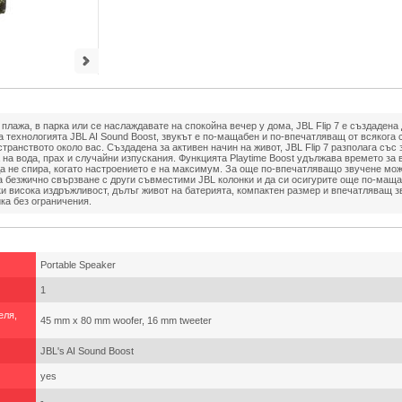
плажа, в парка или се наслаждавате на спокойна вечер у дома, JBL Flip 7 е създадена 
 технологията JBL AI Sound Boost, звукът е по-мащабен и по-впечатляващ от всякога 
странството около вас. Създадена за активен начин на живот, JBL Flip 7 разполага със 
 на вода, прах и случайни изпускания. Функцията Playtime Boost удължава времето за
да не спира, когато настроението е на максимум. За още по-впечатляващо звучене мо
за безжично свързване с други съвместими JBL колонки и да си осигурите още по-мащ
 висока издръжливост, дълъг живот на батерията, компактен размер и впечатляващ зву
ка без ограничения.
Portable Speaker
1
еля,
45 mm x 80 mm woofer, 16 mm tweeter
JBL's AI Sound Boost
yes
-