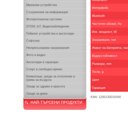
Мрежови устройства
Интерфейс
Съхранение на информация
Bluetooth
Фотоволтаични системи
Честотен обхват, Hz
STEM, IoT, Видеонаблюдение
Изх. мощност, W
Гейминг устройства и аксесоари
Захранване, тип
Софтуер
Непрекъсваеми захранвания
Живот на батерията, ча
Фото и видео
Водоустойчивост
Аксесоари и гаранции
Размери, mm
Спорт и свободно време
Тегло, g
Климатици, уреди за отопление и
грижа за въздуха
Цвят
Уреди за здраве и красота
Гаранция
Уреди за дома
EAN: 1200130019340
НАЙ-ТЪРСЕНИ ПРОДУКТИ