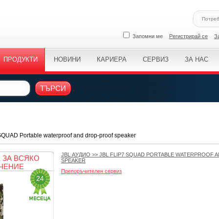
Запомни ме
Регистрирай се
З
ПРОДУКТИ
НОВИНИ
КАРИЕРА
СЕРВИЗ
ЗА НАС
ТЪРСИ
QUAD Portable waterproof and drop-proof speaker
JBL АУДИО
>>
JBL FLIP7 SQUAD PORTABLE WATERPROOF 
 ЗА ВСЯКО
SPEAKER
ЧЕНИЕ
Препоръчителен сервиз
24