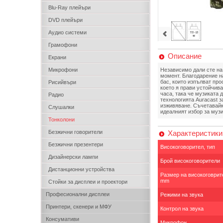
Blu-Ray плейъри
DVD плейъри
Аудио системи
Грамофони
Описание
Екрани
Микрофони
Независимо дали сте на 
момент. Благодарение на
бас, които изпълват про
Рисийвъри
което я прави устойчива
часа, така че музиката 
Радио
технологията Auracast 
изживяване. Съчетавайки
Слушалки
идеалният избор за музи
Тонколони
Безжични говорители
Характеристики
Безжични презентери
Високоговорител, тип
Дизайнерски лампи
Брой високоговорители
Дистанционни устройства
Размер на високоговрит
mm
Стойки за дисплеи и проектори
Професионални дисплеи
Режими на звука
Принтери, скенери и МФУ
Контрол на звука
Консумативи
Микрофон