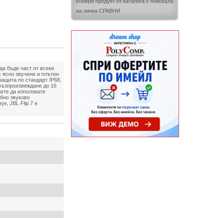
Избери продукт от каталога с помощта
на линка СРАВНИ
да бъде част от всеки
с ясно звучене и плътен
защита по стандарт IP68,
 възпроизвеждане до 16
жете да използвате
абно звуково
к, JBL Flip 7 е