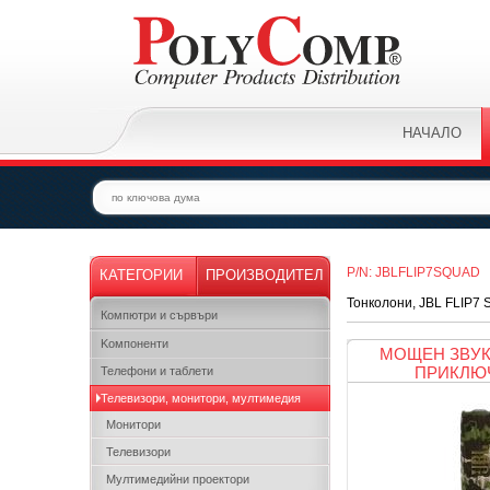
НАЧАЛО
P/N: JBLFLIP7SQUAD
КАТЕГОРИИ
ПРОИЗВОДИТЕЛ
Тонколони, JBL FLIP7 S
Компютри и сървъри
Kомпоненти
МОЩЕН ЗВУК
ПРИКЛЮ
Телефони и таблети
Телевизори, монитори, мултимедия
Монитори
Телевизори
Мултимедийни проектори