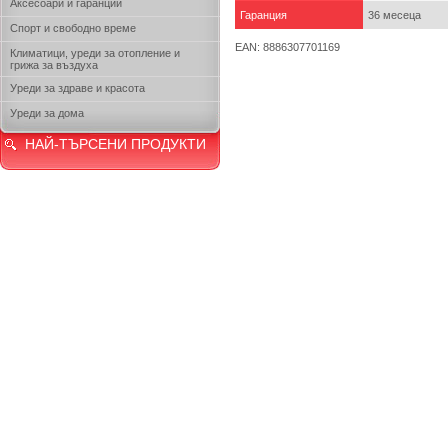
Аксесоари и гаранции
Гаранция
36 месеца
Спорт и свободно време
EAN: 8886307701169
Климатици, уреди за отопление и
грижа за въздуха
Уреди за здраве и красота
Уреди за дома
НАЙ-ТЪРСЕНИ ПРОДУКТИ