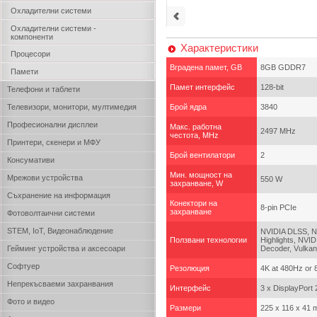
Охладителни системи
Охладителни системи -
компоненти
Характеристики
Процесори
Вградена памет, GB
8GB GDDR7
Памети
Памет интерфейс
128-bit
Телефони и таблети
Телевизори, монитори, мултимедия
Брой ядра
3840
Професионални дисплеи
Макс. работна
2497 MHz
честота, MHz
Принтери, скенери и МФУ
Брой вентилатори
2
Консумативи
Мин. мощност на
Мрежови устройства
550 W
захранване, W
Съхранение на информация
Конектори на
8-pin PCIe
захранване
Фотоволтаични системи
STEM, IoT, Видеонаблюдение
NVIDIA DLSS, NV
Ползвани технологии
Highlights, NV
Гейминг устройства и аксесоари
Decoder, Vulkan
Софтуер
Резолюция
4K at 480Hz or 
Непрекъсваеми захранвания
Интерфейс
3 x DisplayPort
Фото и видео
Размери
225 x 116 x 41