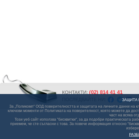
(02) 814 41 41
КОНТАКТИ:
ПОСЛЕДВАЙТЕ НИ:
ЗАЩИТА 
За „Поликомп“ ООД поверителността и защитата на личните данни на кл
ключови моменти от Политиката на поверителност, която можете да дост
част на всяка от
Този уеб сайт използва "бисквитки", за да подобри практическата р
приемем, че сте съгласни с това. За повече информация относно "бискви
избере
РАЗБ