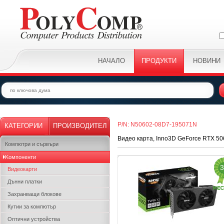
НАЧАЛО
ПРОДУКТИ
НОВИНИ
P/N: N50602-08D7-195071N
КАТЕГОРИИ
ПРОИЗВОДИТЕЛ
Видео карта, Inno3D GeForce RTX 5
Компютри и сървъри
Kомпоненти
3
Видеокарти
Дънни платки
Захранващи блокове
Кутии за компютър
Оптични устройства