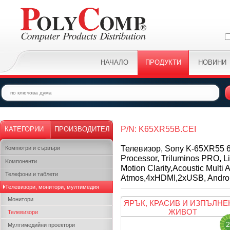
НАЧАЛО
ПРОДУКТИ
НОВИНИ
P/N: K65XR55B.CEI
КАТЕГОРИИ
ПРОИЗВОДИТЕЛ
Телевизор, Sony K-65XR55 6
Компютри и сървъри
Processor, Triluminos PRO, L
Kомпоненти
Motion Clarity,Acoustic Mult
Телефони и таблети
Atmos,4xHDMI,2xUSB, Androi
Телевизори, монитори, мултимедия
Монитори
ЯРЪК, КРАСИВ И ИЗПЪЛНЕ
ЖИВОТ
Телевизори
2
Мултимедийни проектори