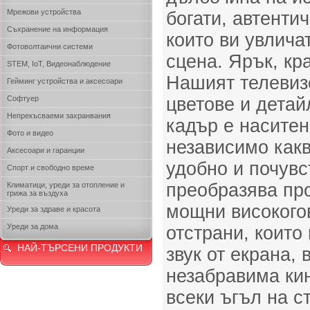
Мрежови устройства
богати, автенти
Съхранение на информация
които ви увлича
Фотоволтаични системи
сцена. Ярък, кр
STEM, IoT, Видеонаблюдение
Нашият телевиз
Гейминг устройства и аксесоари
Софтуер
цветове и детай
Непрекъсваеми захранвания
кадър е наситен
Фото и видео
независимо какв
Аксесоари и гаранции
удобно и почувс
Спорт и свободно време
преобразява про
Климатици, уреди за отопление и
грижа за въздуха
мощни високого
Уреди за здраве и красота
Уреди за дома
отстрани, които
НАЙ-ТЪРСЕНИ ПРОДУКТИ
звук от екрана, 
незабравима ки
всеки ъгъл на с