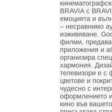
кинематографски
BRAVIA с BRAVI
емоцията и вълн
– несравнимо а
изживяване. Go
филми, предава
приложения и а
организира спец
хармония. Дизай
телевизори е с 
цветове и покри
чудесно с интер
оформлението и
кино във вашет
пресъздава стра