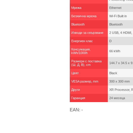
Мрежа
Ethernet
Безжична мрежа
Wi-Fi Built in
Bluetooth
Bluetooth
Изводи за свързване
2 USB, 4 HDMI, 
Енергиен клас
D
Консумация,
66 kWh
kWh/1000h
Размери с поставка
144.7 x 34.5 x 
(Ш, Д, В), cm
Цвят
Black
VESA размер, mm
300 x 300 mm
Други
XR Processor, R
Гаранция
24 месеца
EAN: -