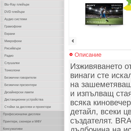
Blu-Ray плейъри
DVD плейъри
Аудио системи
Грамофони
Екрани
Микрофони
Рисийвъри
Описание
Радио
Слушалки
Изживяването от
Тонколони
винаги сте иска
Безжични говорители
на зашеметяващ
Безжични презентери
и изпълващ стая
Дизайнерски лампи
Дистанционни устройства
всяка киновечер
Стойки за дисплеи и проектори
детайл, всеки ц
Професионални дисплеи
създателят. BRA
Принтери, скенери и МФУ
дълбочина на ис
Консумативи