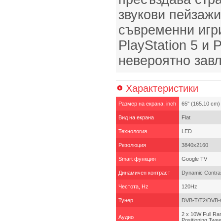
звукови пейзажи
съвременни игри
PlayStation 5 и P
невероятно зав
Характеристики
Размер на екрана, inch
65" (165.10 cm)
Вид на екрана
Flat
Технология
LED
Резолюция
3840x2160
Smart функция
Google TV
Динамичен контраст
Dynamic Contra
Честота, Hz
120Hz
Тунер
DVB-T/T2/DVB-
2 x 10W Full Ra
Аудио
Positioning Twe