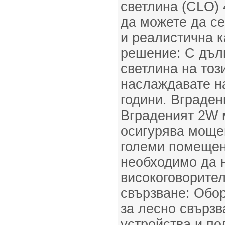
светлина (CLO) 
да можете да с
и реалистична к
решение: С дълг
светлина на тоз
наслаждавате на
години. Вграден
Вграденият 2W 
осигурява мощен
големи помещени
необходимо да 
високоговорите
свързване: Обор
за лесно свърз
устройства и п