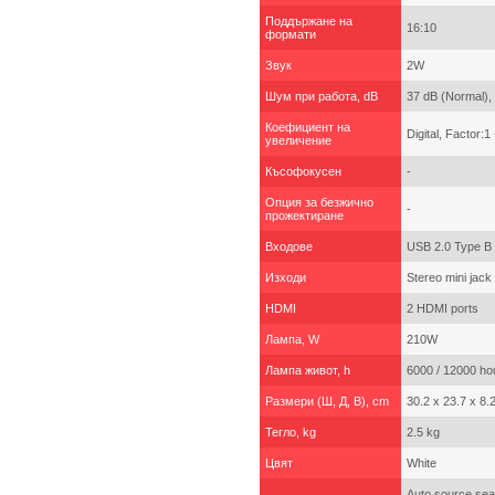
Поддържане на
16:10
формати
Звук
2W
Шум при работа, dB
37 dB (Normal),
Коефициент на
Digital, Factor:1 
увеличение
Късофокусен
-
Опция за безжично
-
прожектиране
Входове
USB 2.0 Type B 
Изходи
Stereo mini jack
HDMI
2 HDMI ports
Лампа, W
210W
Лампа живот, h
6000 / 12000 ho
Размери (Ш, Д, В), cm
30.2 x 23.7 x 8.
Тегло, kg
2.5 kg
Цвят
White
Auto source sear