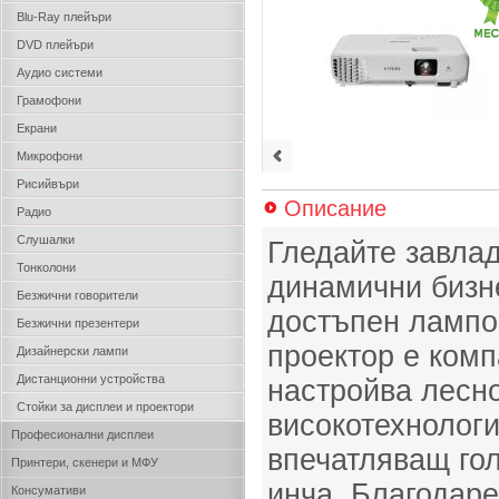
Blu-Ray плейъри
DVD плейъри
Аудио системи
Грамофони
Екрани
Микрофони
Рисийвъри
Описание
Радио
Слушалки
Гледайте завла
Тонколони
динамични бизне
Безжични говорители
достъпен лампо
Безжични презентери
проектор е комп
Дизайнерски лампи
Дистанционни устройства
настройва лесно
Стойки за дисплеи и проектори
високотехнолог
Професионални дисплеи
впечатляващ го
Принтери, скенери и МФУ
инча. Благодаре
Консумативи