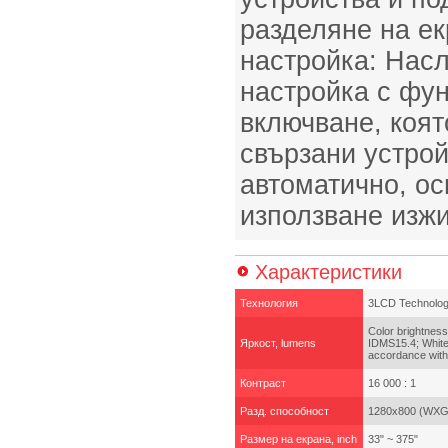
разделяне на ек
настройка: Нас
настройка с фун
включване, коят
свързани устрой
автоматично, ос
използване изж
Характеристики
Технология
3LCD Technology
Color brightnes
Яркост, lumens
IDMS15.4; White
accordance with
Контраст
16 000 : 1
Разд. способност
1280x800 (WXGA
Размер на екрана, inch
33" ~ 375"