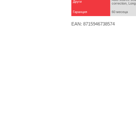
Други
correction, Long
Гаранция
60 месеца
EAN: 8715946738574