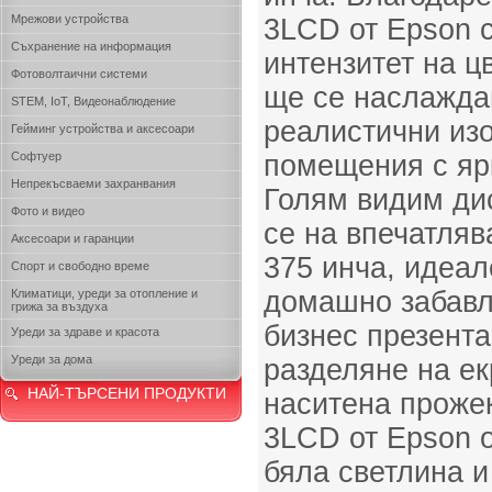
Мрежови устройства
3LCD от Epson 
Съхранение на информация
интензитет на ц
Фотоволтаични системи
ще се наслажда
STEM, IoT, Видеонаблюдение
реалистични из
Гейминг устройства и аксесоари
Софтуер
помещения с яр
Непрекъсваеми захранвания
Голям видим ди
Фото и видео
се на впечатляв
Аксесоари и гаранции
375 инча, идеа
Спорт и свободно време
домашно забавл
Климатици, уреди за отопление и
грижа за въздуха
бизнес презента
Уреди за здраве и красота
Уреди за дома
разделяне на ек
НАЙ-ТЪРСЕНИ ПРОДУКТИ
наситена проже
3LCD от Epson о
бяла светлина и