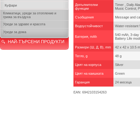
Допълнителни
Timer , Daily Al
Куфари
функции
Music Control, P
Климатици, уреди за отопление и
грижа за въздуха
Съобщения
Message and call
Уреди за здраве и красота
Водоустойчивост
Water-resistant
Уреди за дома
540 mAh, 3-day ba
Батерия, mAh
Battery Life mod
НАЙ-ТЪРСЕНИ ПРОДУКТИ
Размери (Ш, Д, В), mm
42 x 42 x 10.5 
Тегло, g
48 g
Цвят на корпуса
Silver
Цвят на каишката
Green
Гаранция
24 месеца
EAN: 6942103154263