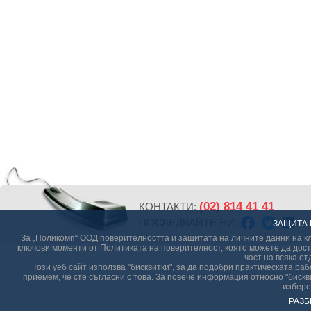
(02) 814 41 41
КОНТАКТИ:
ПОСЛЕДВАЙТЕ НИ:
ЗАЩИТА 
За „Поликомп“ ООД поверителността и защитата на личните данни на кл
ключови моменти от Политиката на поверителност, която можете да дост
част на всяка от
Този уеб сайт използва "бисквитки", за да подобри практическата р
приемем, че сте съгласни с това. За повече информация относно "бискви
избере
РАЗБ