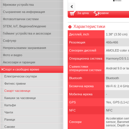
Мрежови устройства
Съхранение на информация
За цена
Сравни
Фотоволтаични системи
Характеристики
STEM, IoT, Видеонаблюдение
Гейминг устройства и аксесоари
Дисплей, inch
1.38" (3.50 cm)
Софтуер
Резолюция
466x466
Непрекъсваеми захранвания
Сензорен дисплей
AMOLED color sc
Фото и видео
Операционна система
HarmonyOS 5.1
Аксесоари и гаранции
Съвместими
Android 9.0 or la
Спорт и свободно време
операционни системи
Електрически скутери
Bluetooth
Bluetooth
Фитнес гривни
Безжична мрежа
Wi-Fi 6: 2.4 GH
Смарт часовници
Мобилна мрежа
-
Каишки за часовници
GPS
Yes, GPS (L1+
Калъфи
NFC
NFC
Чанти
Acceleration se
Раници
Сензори
sensor, Baromet
sensor, Depth se
Сакове