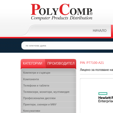
НАЧАЛО
P/N: P77100-A21
КАТЕГОРИИ
ПРОИЗВОДИТЕЛ
Лиценз за ползване н
Компютри и сървъри
Kомпоненти
Телефони и таблети
Телевизори, монитори, мултимедия
Професионални дисплеи
Принтери, скенери и МФУ
Консумативи