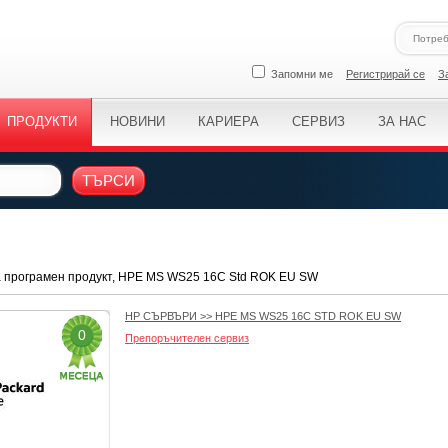
Запомни ме
Регистрирай се
З
ПРОДУКТИ
НОВИНИ
КАРИЕРА
СЕРВИЗ
ЗА НАС
ТЪРСИ
а програмен продукт, HPE MS WS25 16C Std ROK EU SW
HP СЪРВЪРИ
>>
HPE MS WS25 16C STD ROK EU SW
0
Препоръчителен сервиз