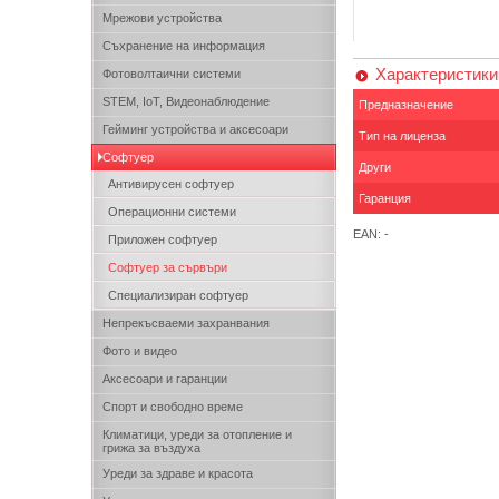
Мрежови устройства
Съхранение на информация
Характеристики
Фотоволтаични системи
STEM, IoT, Видеонаблюдение
Предназначение
Гейминг устройства и аксесоари
Тип на лиценза
Софтуер
Други
Антивирусен софтуер
Гаранция
Операционни системи
EAN: -
Приложен софтуер
Софтуер за сървъри
Специализиран софтуер
Непрекъсваеми захранвания
Фото и видео
Аксесоари и гаранции
Спорт и свободно време
Климатици, уреди за отопление и
грижа за въздуха
Уреди за здраве и красота