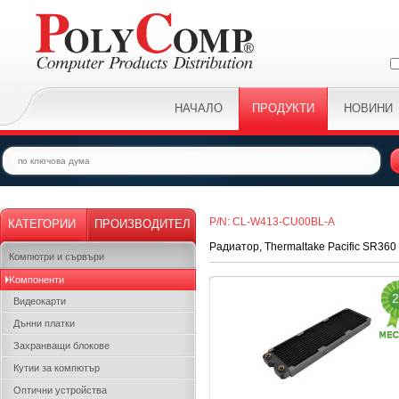
НАЧАЛО
ПРОДУКТИ
НОВИНИ
P/N: CL-W413-CU00BL-A
КАТЕГОРИИ
ПРОИЗВОДИТЕЛ
Радиатор, Thermaltake Pacific SR360 
Компютри и сървъри
Kомпоненти
2
Видеокарти
Дънни платки
Захранващи блокове
Кутии за компютър
Оптични устройства