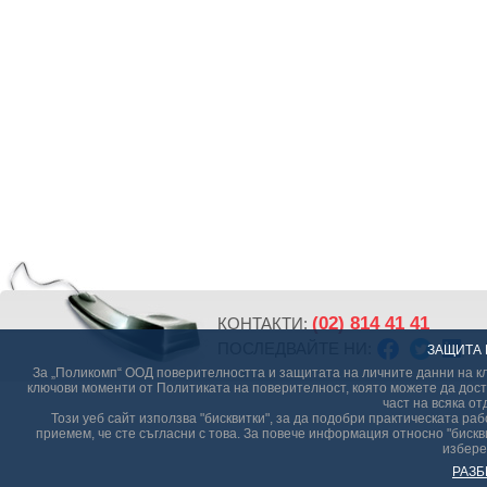
(02) 814 41 41
КОНТАКТИ:
ПОСЛЕДВАЙТЕ НИ:
ЗАЩИТА 
За „Поликомп“ ООД поверителността и защитата на личните данни на кл
ключови моменти от Политиката на поверителност, която можете да дост
част на всяка от
Този уеб сайт използва "бисквитки", за да подобри практическата р
приемем, че сте съгласни с това. За повече информация относно "бискви
избере
РАЗБ