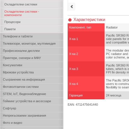
Охладителни системи
Охладителни системи -
компоненти
Характеристики
Процесори
Компонент, тип
Radiator
Памети
Pacific SR360 Ra
Телефони и таблети
Х-ка 1
side panels for 
and compatible 
Телевизори, монитори, мултимедия
The modular desi
Професионални дисплеи
Х-ка 2
PC radiator and 
color scheme, ad
Принтери, скенери и МФУ
Консумативи
Pacific SR360 Ra
Х-ка 3
tubes, which is 
Мрежови устройства
FPI fin density m
Съхранение на информация
The Pacific SR36
Х-ка 4
users to constru
Фотоволтаични системи
flexibility to se
STEM, IoT, Видеонаблюдение
Гаранция
24 месеца
Гейминг устройства и аксесоари
EAN: 4711475641440
Софтуер
Непрекъсваеми захранвания
Фото и видео