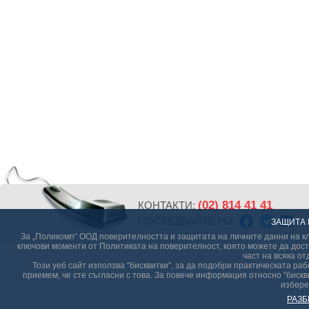
(02) 814 41 41
КОНТАКТИ:
ПОСЛЕДВАЙТЕ НИ:
ЗАЩИТА 
За „Поликомп“ ООД поверителността и защитата на личните данни на кл
ключови моменти от Политиката на поверителност, която можете да дост
част на всяка от
Този уеб сайт използва "бисквитки", за да подобри практическата р
приемем, че сте съгласни с това. За повече информация относно "бискви
избере
РАЗБ