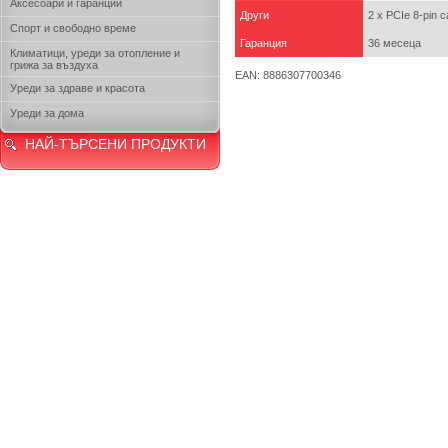
Аксесоари и гаранции
Други
2 x PCIe 8-pin c
Спорт и свободно време
Гаранция
36 месеца
Климатици, уреди за отопление и
грижа за въздуха
EAN: 8886307700346
Уреди за здраве и красота
Уреди за дома
НАЙ-ТЪРСЕНИ ПРОДУКТИ