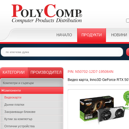
НАЧАЛО
ПРОДУКТИ
НОВИНИ
P/N: N50702-12D7-195064N
КАТЕГОРИИ
ПРОИЗВОДИТЕЛ
Видео карта, Inno3D GeForce RTX 5
Компютри и сървъри
Kомпоненти
3
Видеокарти
Дънни платки
Захранващи блокове
Кутии за компютър
Оптични устройства