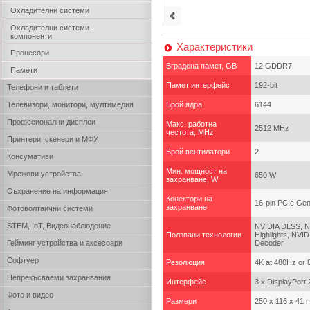
Охладителни системи
Охладителни системи -
компоненти
Характеристики
Процесори
Вградена памет, GB
12 GDDR7
Памети
Памет интерфейс
192-bit
Телефони и таблети
Телевизори, монитори, мултимедия
Брой ядра
6144
Професионални дисплеи
Макс. работна
2512 MHz
честота, MHz
Принтери, скенери и МФУ
Брой вентилатори
2
Консумативи
Мин. мощност на
Мрежови устройства
650 W
захранване, W
Съхранение на информация
Конектори на
16-pin PCIe Gen
захранване
Фотоволтаични системи
STEM, IoT, Видеонаблюдение
NVIDIA DLSS, NV
Ползвани технологии
Highlights, NV
Гейминг устройства и аксесоари
Decoder
Софтуер
Резолюция
4K at 480Hz or 
Непрекъсваеми захранвания
Интерфейс
3 x DisplayPort
Фото и видео
Размери
250 x 116 x 41