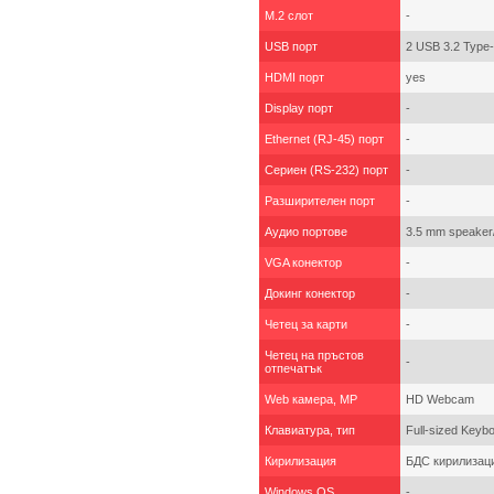
M.2 слот
-
USB порт
2 USB 3.2 Type
HDMI порт
yes
Display порт
-
Ethernet (RJ-45) порт
-
Сериен (RS-232) порт
-
Разширителен порт
-
Аудио портове
3.5 mm speaker/
VGA конектор
-
Докинг конектор
-
Четец за карти
-
Четец на пръстов
-
отпечатък
Web камера, MP
HD Webcam
Клавиатура, тип
Full-sized Keyb
Кирилизация
БДС кирилизаци
Windows OS
-