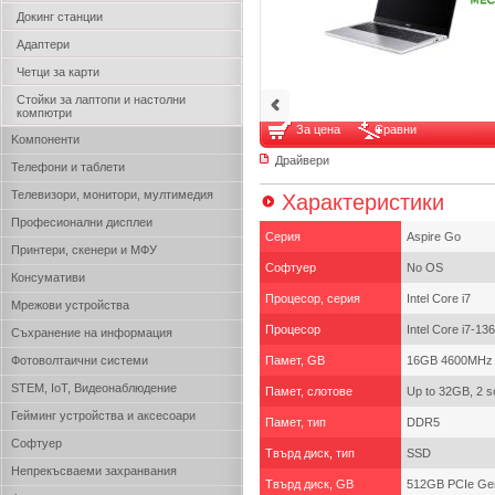
Докинг станции
Адаптери
Четци за карти
Стойки за лаптопи и настолни
компютри
За цена
Сравни
Kомпоненти
Драйвери
Телефони и таблети
Телевизори, монитори, мултимедия
Характеристики
Професионални дисплеи
Серия
Aspire Go
Принтери, скенери и МФУ
Софтуер
No OS
Консумативи
Процесор, серия
Intel Core i7
Мрежови устройства
Процесор
Intel Core i7-1
Съхранение на информация
Фотоволтаични системи
Памет, GB
16GB 4600MHz 
STEM, IoT, Видеонаблюдение
Памет, слотове
Up to 32GB, 2 
Гейминг устройства и аксесоари
Памет, тип
DDR5
Софтуер
Твърд диск, тип
SSD
Непрекъсваеми захранвания
Твърд диск, GB
512GB PCIe G