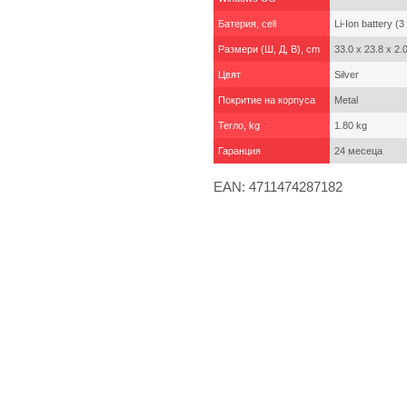
Батерия, cell
Li-Ion battery 
Размери (Ш, Д, В), cm
33.0 x 23.8 x 2.
Цвят
Silver
Покритие на корпуса
Metal
Тегло, kg
1.80 kg
Гаранция
24 месеца
EAN: 4711474287182