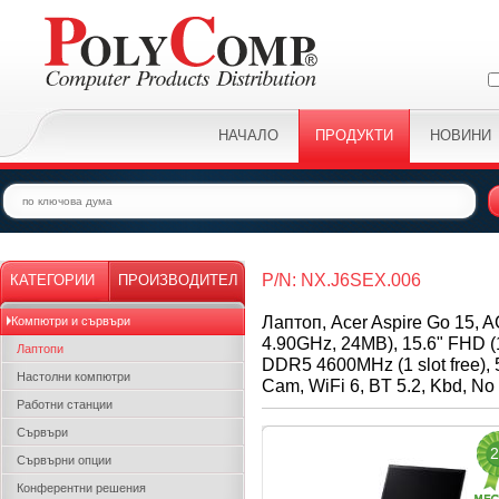
НАЧАЛО
ПРОДУКТИ
НОВИНИ
P/N: NX.J6SEX.006
КАТЕГОРИИ
ПРОИЗВОДИТЕЛ
Лаптоп, Acer Aspire Go 15, A
Компютри и сървъри
4.90GHz, 24MB), 15.6" FHD (
Лаптопи
DDR5 4600MHz (1 slot free)
Настолни компютри
Cam, WiFi 6, BT 5.2, Kbd, No 
Работни станции
Сървъри
2
Сървърни опции
Конферентни решения