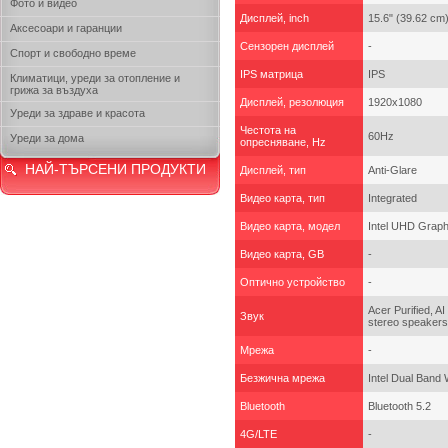
Фото и видео
Дисплей, inch
15.6" (39.62 cm)
Аксесоари и гаранции
Сензорен дисплей
-
Спорт и свободно време
IPS матрица
IPS
Климатици, уреди за отопление и
грижа за въздуха
Дисплей, резолюция
1920x1080
Уреди за здраве и красота
Честота на
60Hz
Уреди за дома
опресняване, Hz
НАЙ-ТЪРСЕНИ ПРОДУКТИ
Дисплей, тип
Anti-Glare
Видео карта, тип
Integrated
Видео карта, модел
Intel UHD Graph
Видео карта, GB
-
Оптично устройство
-
Acer Purified, AI
Звук
stereo speakers,
Мрежа
-
Безжична мрежа
Intel Dual Band 
Bluetooth
Bluetooth 5.2
4G/LTE
-