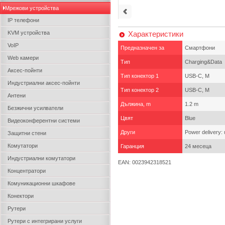
Мрежови устройства
IP телефони
KVM устройства
Характеристики
VoIP
Предназначен за
Смартфони
Web камери
Тип
Charging&Data
Аксес-пойнти
Тип конектор 1
USB-C, M
Индустриални аксес-пойнти
Тип конектор 2
USB-C, M
Антени
Дължина, m
1.2 m
Безжични усилватели
Цвят
Blue
Видеоконферентни системи
Други
Power delivery:
Защитни стени
Комутатори
Гаранция
24 месеца
Индустриални комутатори
EAN: 0023942318521
Концентратори
Комуникационни шкафове
Конектори
Рутери
Рутери с интегрирани услуги