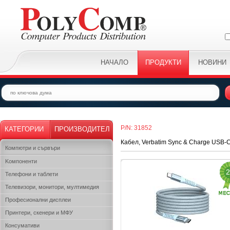
НАЧАЛО
ПРОДУКТИ
НОВИНИ
P/N: 31852
КАТЕГОРИИ
ПРОИЗВОДИТЕЛ
Кабел, Verbatim Sync & Charge USB-C
Компютри и сървъри
Kомпоненти
2
Телефони и таблети
Телевизори, монитори, мултимедия
Професионални дисплеи
Принтери, скенери и МФУ
Консумативи