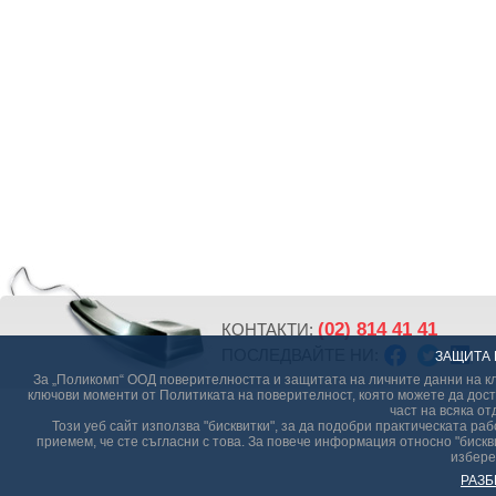
(02) 814 41 41
КОНТАКТИ:
ПОСЛЕДВАЙТЕ НИ:
ЗАЩИТА 
За „Поликомп“ ООД поверителността и защитата на личните данни на кл
ключови моменти от Политиката на поверителност, която можете да дост
част на всяка от
Този уеб сайт използва "бисквитки", за да подобри практическата р
приемем, че сте съгласни с това. За повече информация относно "бискви
избере
РАЗБ