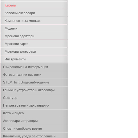
Кабели
Кабелни аксесоари
Компоненти за монтаж
Модеми
Мрежови адаптери
Мрежови карти
Мрежови аксесоари
Инструменти
Съхранение на информация
Фотоволтаични системи
STEM, IoT, Видеонаблюдение
Гейминг устройства и аксесоари
Софтуер
Непрекъсваеми захранвания
Фото и видео
Аксесоари и гаранции
Спорт и свободно време
Климатици, уреди за отопление и