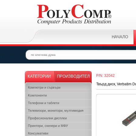
НАЧАЛО
P/N: 32042
КАТЕГОРИИ
ПРОИЗВОДИТЕЛ
Твърд диск, Verbatim 
Компютри и сървъри
Kомпоненти
Телефони и таблети
Телевизори, монитори, мултимедия
Професионални дисплеи
Принтери, скенери и МФУ
Консумативи