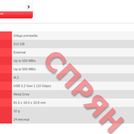
ни
Обща употреба
512 GB
External
Up to 550 MB/s
Up to 500 MB/s
M.2
USB 3.2 Gen 1 (10 Gbps)
Metal Grey
81.5 x 18.0 x 10.8 mm
32 g
24 месеца