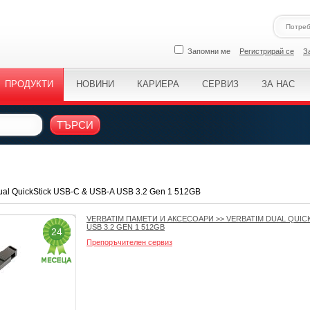
Запомни ме
Регистрирай се
З
ПРОДУКТИ
НОВИНИ
КАРИЕРА
СЕРВИЗ
ЗА НАС
ТЪРСИ
Dual QuickStick USB-C & USB-A USB 3.2 Gen 1 512GB
VERBATIM ПАМЕТИ И АКСЕСОАРИ
>>
VERBATIM DUAL QUICK
USB 3.2 GEN 1 512GB
24
Препоръчителен сервиз