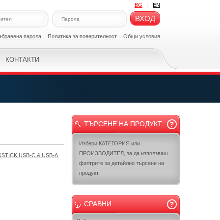
BG
|
EN
ВХОД
абравена парола
Политикa за поверителност
Общи условия
КОНТАКТИ
ТЪРСЕНЕ НА ПРОДУКТ
Избери КАТЕГОРИЯ или
ПРОИЗВОДИТЕЛ, за да използваш
STICK USB-C & USB-A
филтрите за детайлно търсене на
продукт.
СРАВНИ