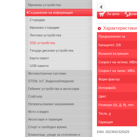
Мрежови устройства
Съхранение на информация
За цена
Срав
Сториджи
Характеристики
Мрежови сториджи
Лентови устройства
Предназначен за
SSD устройства
Капацитет, GB
Твърди дискови устройства
Външен/ вътрешен
Карти памет
Скорост на четене, MB/s
USB памети
Скорост на запис, MB/s
Фотоволтаични системи
Форм-фактор
STEM, IoT, Видеонаблюдение
Интерфейс
Гейминг устройства и аксесоари
Софтуер
Цвят
Непрекъсваеми захранвания
Размери (Ш, Д, В), mm
Фото и видео
Тегло, g
Аксесоари и гаранции
Гаранция
Спорт и свободно време
EAN: 0023942320425
Климатици, уреди за отопление и